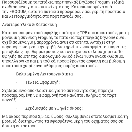
Παρουσιάζουμε τα πατάκια πορτ παγκαζ DryZone Frogum, ειδικά
σχεδιασμένα για το αυτοκίνητό σας. Κατασκευασμένα από
την FROGUM, αυτά τα πατάκια προσφέρουν ασύγκριτη προστασία
και λειτουργικότητα στο πορτ παγκάζ σας.
Ανώτερα Υλικά & Κατασκευή
Κατασκευασμένο από υψηλής ποιότητας TPE από καουτσούκ, με τη
μοναδική σύνθεση Frogum, τα πατάκια πορτ παγκαζ DryZone είναι
σχεδιασμένα για μακροχρόνια ανθεκτικότητα. Αντέχει στην
παραμόρφωση και την τριβή, διατηρεί την ευκαμψία του παρά τις
μεταβολές της θερμοκρασίας και αντέχει σε σκληρά χημικά. Το
υψηλής ποιότητας, οικολογικό υλικό είναι 100% ανακυκλώσιμο,
υποαλλεργικό και μη τοξικό, προσφέροντας ασφαλή και βιώσιμη
προστασία χωρίς ανεπιθύμητες οσμές καουτσούκ.
Βελτιωμένη Λειτουργικότητα
· Τέλεια Εφαρμογή:
Σχεδιασμένο αποκλειστικά για το αυτοκίνητό σας, παρέχει
προσαρμοσμένη 3D εφαρμογή που καλύπτει πλήρως το πορτ
παγκάζ.
· Σχεδιασμός με Υψηλές άκρες:
Με άκρες περίπου 3,5 εκ. ύψους, συλλαμβάνει αποτελεσματικά τη
βρωμιά, διατηρώντας τα υφασμάτινα μέρη του οχήματός σας σε
άριστη κατάσταση.