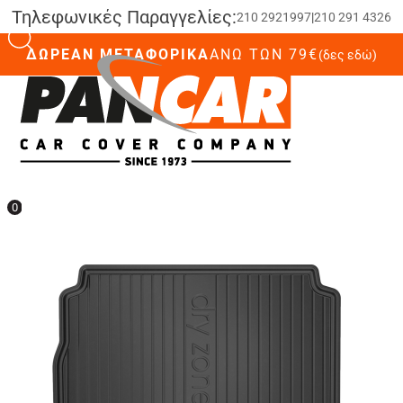
Τηλεφωνικές Παραγγελίες:
210 2921997
|
210 291 4326
ΔΩΡΕΑΝ ΜΕΤΑΦΟΡΙΚΑ
ΆΝΩ ΤΩΝ 79€
(δες εδώ)
0
0