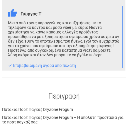
Γιώργος Τ
Μετά από τρεις παραγγελίες και συζητήσεις με το
τηλεφωνικό κέντρο και μέσο viber με κύριο Νώντα
χρειάστηκε να κάνω κάποιες αλλαγές προϊόντος
προσπάθησε να με εξυπηρετήσει αφιέρωσε χρόνο άσχετα αν
δεν είχα 100% το αποτέλεσμα που ήθελα εγώ τον ευχαριστώ
για το χρόνο που αφιέρωσε και την εξυπηρέτηση άψογος!
Προτείνω από συγκεκριμένα κατάστημα γιατί θα βρείτε
λύση ακόμα και όταν δεν μπορείτε να βγάλετε άκρη..
Eπιβεβαιωμένη αγορά από πελάτη
Περιγραφή
Πατακια Πορτ Παγκαζ DryZone Frogum
Πατακια Πορτ Παγκαζ DryZone Frogum – Η απόλυτη προστασία για
το πορτ παγκαζ σας