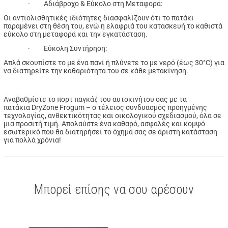
· Αδιάβροχο & Εύκολο στη Μεταφορά:
Οι αντιολισθητικές ιδιότητες διασφαλίζουν ότι το πατάκι
παραμένει στη θέση του, ενώ η ελαφριά του κατασκευή το καθιστά
εύκολο στη μεταφορά και την εγκατάσταση.
· Εύκολη Συντήρηση:
Απλά σκουπίστε το με ένα πανί ή πλύνετε το με νερό (έως 30°C) για
να διατηρείτε την καθαριότητα του σε κάθε μετακίνηση.
Αναβαθμίστε το πορτ παγκάζ του αυτοκινήτου σας με τα
πατάκια DryZone Frogum – ο τέλειος συνδυασμός προηγμένης
τεχνολογίας, ανθεκτικότητας και οικολογικού σχεδιασμού, όλα σε
μια προσιτή τιμή. Απολαύστε ένα καθαρό, ασφαλές και κομψό
εσωτερικό που θα διατηρήσει το όχημά σας σε άριστη κατάσταση
για πολλά χρόνια!
Μπορεί επίσης να σου αρέσουν