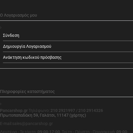
Ο Λογαριασμός μου
Σύνδεση
Δημιουργία Λογαριασμού
Ανάκτηση κωδικού πρόσβασης
Πληροφορίες καταστήματος
Pancarshop.gr
Τηλέφωνο:
210 2921997 / 210 2914326
Πρωτοπαπαδάκη 59, Γαλάτσι, 11147 (χάρτης)
E-mail:sales@pancarshop.gr
Δευτέρα - Τετάρτη:
09:00
-
17:00
,
Τρίτη - Πέμπτη - Παρασκευή:
09:00
-