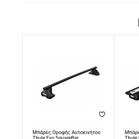
Μπάρες Οροφής Αυτοκινήτου
Μπάρε
Thule Evo SquareBar
Thule