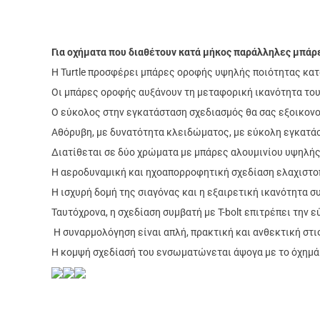
Για οχήματα που διαθέτουν κατά μήκος παράλληλες μπάρε
Η Turtle προσφέρει μπάρες οροφής υψηλής ποιότητας
κατ
Οι μπάρες οροφής αυξάνουν τη
μεταφορική ικανότητα του
Ο εύκολος στην εγκατάσταση σχεδιασμός
θα σας εξοικονο
Αθόρυβη, με δυνατότητα κλειδώματος, με εύκολη εγκατάστ
Διατίθεται σε δύο χρώματα με μπάρες αλουμινίου υψηλής
Η αεροδυναμική και ηχοαπορροφητική σχεδίαση ελαχιστοπο
Η ισχυρή δομή της σιαγόνας και η εξαιρετική ικανότητα 
Ταυτόχρονα, η σχεδίαση συμβατή με T-bolt επιτρέπει την
Η συναρμολόγηση είναι απλή, πρακτική και ανθεκτική στις
Η κομψή σχεδίασή του ενσωματώνεται άψογα με το όχημά σ