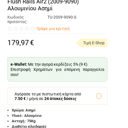
Flush Rails Air2 (2009-9090)
Αλουμινίου Ασημί
Κωδικός
TU-2009-9090-S
προϊόντος:
Γράψε μια κριτική
179,97
€
Τιμή E-Shop
e-Wallet:
Με την αγορά κερδίζεις 5% (
9 €
)
Επιστροφή Χρημάτων για επόμενη παραγγελία
σου!
Αγόρασε το με πιστωτική κάρτα από
7.50 €
/ μήνα σε
24 άτοκες δόσεις
Χρώμα: Ασημί
Υλικό : Αλουμίνιο
Αντοχή : 75Kg
Διαθέτει κλειδαριές