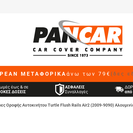
ΡΕΑΝ ΜΕΤΑΦΟΡΙΚΑ
άνω των 79€
(δες ε
ΑΣΦΑΛΕΙΣ
ωμές έως & σε
ΔΩΡ
Συναλλαγές
ΤΟΚΕΣ ΔΟΣΕΙΣ
από 
ες Οροφής Αυτοκινήτου Turtle Flush Rails Air2 (2009-9090) Αλουμινί