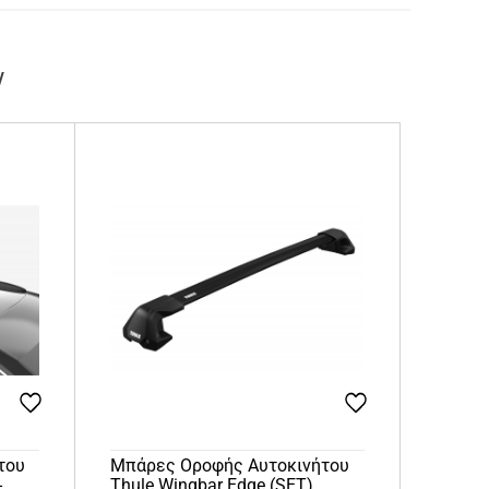
ν
του
Μπάρες Οροφής Αυτοκινήτου
-
Thule Wingbar Edge (SET)