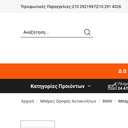
Τηλεφωνικές Παραγγελίες:
210 2921997
|
210 291 4326
ΔΩ
Πληρ
Κατηγορίες Προιόντων
24 Α
Αρχική
/
Μπάρες Οροφής Αυτοκινήτων
/
BMW
/
Μπάρ