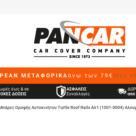
ΡΕΑΝ ΜΕΤΑΦΟΡΙΚΑ
άνω των 79€
(δες ε
ΑΣΦΑΛΕΙΣ
ωμές έως & σε
ΔΩΡ
Συναλλαγές
ΤΟΚΕΣ ΔΟΣΕΙΣ
από 
Μπάρες Οροφής Αυτοκινήτου Turtle Roof Rails Air1 (1001-0004) Αλο