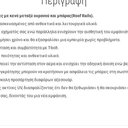
Περιγραφή
ς με κενό μεταξύ ουρανού και μπάρας(Roof Rails).
ασκευασμένες από ανθεκτικά και λειτουργικά υλικά.
 οχήματός σας ενώ παράλληλα ενισχύουν την αισθητική του εμφάνιση
μήσει χρόνο και θα εξασφαλίσει μια εμπειρία χωρίς προβλήματα.
αση και συμβατότητα με T-bolt.
 ποιότητας και ανθεκτικό υλικό.
ιεί την αντίσταση στον αέρα και ενισχύει την οδηγική άνεση ενώ β
συγκράτησης μπορούν να κρατήσουν με ασφάλεια τις μπάρες στη σωστ
 εύκολη προσάρτηση διαφόρων αξεσουάρ.
 ακτίνες UV, διασφαλίζοντας ότι δεν θα ξεθωριάσει ή θα σκουριάσει 
ας, δίνοντάς του μια νέα εμφάνιση.