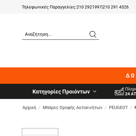
Τηλεφωνικές Παραγγελίες:
210 2921997
|
210 291 4326
ΔΩ
Πληρ
Κατηγορίες Προιόντων
24 Α
Αρχική
/
Μπάρες Οροφής Αυτοκινήτων
/
PEUGEOT
/