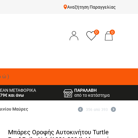
Αναζήτηση Παραγγελίας
0
0
δώ)
ΕΑΝ ΜΕΤΑΦΟΡΙΚΑ
ΠΑΡΑΛΑΒΗ
79€ και άνω
από το κατάστημα
υμινίου Μαύρες
356
από
393
Μπάρες Οροφής Αυτοκινήτου Turtle