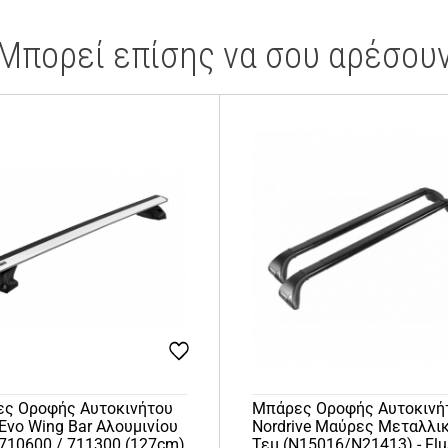
Μπορεί επίσης να σου αρέσου
ς Οροφής Αυτοκινήτου
Μπάρες Οροφής Αυτοκινή
 Evo Wing Bar Αλουμινίου
Nordrive Μαύρες Μεταλλι
 710600 / 711300 (127cm)
Τεμ (N15016/N21413) - Fl