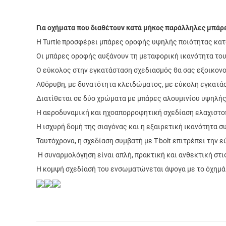
Για οχήματα που διαθέτουν κατά μήκος παράλληλες μπάρε
Η Turtle προσφέρει μπάρες οροφής υψηλής ποιότητας
κατ
Οι μπάρες οροφής αυξάνουν τη
μεταφορική ικανότητα του
Ο εύκολος στην εγκατάσταση σχεδιασμός
θα σας εξοικονο
Αθόρυβη, με δυνατότητα κλειδώματος, με εύκολη εγκατάστ
Διατίθεται σε δύο χρώματα με μπάρες αλουμινίου υψηλής
Η αεροδυναμική και ηχοαπορροφητική σχεδίαση ελαχιστοπο
Η ισχυρή δομή της σιαγόνας και η εξαιρετική ικανότητα 
Ταυτόχρονα, η σχεδίαση συμβατή με T-bolt επιτρέπει την
Η συναρμολόγηση είναι απλή, πρακτική και ανθεκτική στις
Η κομψή σχεδίασή του ενσωματώνεται άψογα με το όχημά σ