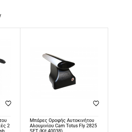
ν
του
Μπάρες Οροφής Αυτοκινήτου
κές 2
Αλουμινίου Cam Totus Fly 2825
ush
SET (Kit 40038)