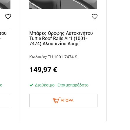
του
Μπάρες Οροφής Αυτοκινήτου
-
Turtle Roof Rails Air1 (1001-
7474) Αλουμινίου Ασημί
Κωδικός: TU-1001-7474-S
149,97
€
το
Διαθέσιμο - Ετοιμοπαράδοτο
ΑΓΟΡΑ