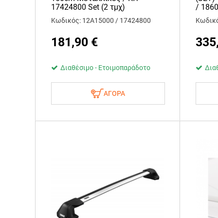
17424800 Set (2 τμχ)
/ 186
Κωδικός: 12Α15000 / 17424800
Κωδικό
181,90
€
335
Διαθέσιμο - Ετοιμοπαράδοτο
Δια
ΑΓΟΡΑ