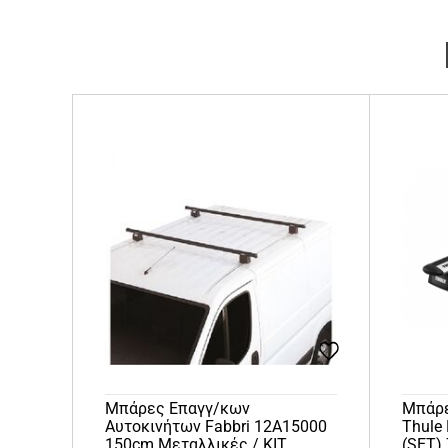
Μπάρες Επαγγ/κων
Μπάρε
Αυτοκινήτων Fabbri 12Α15000
Thule
150cm Μεταλλικές / KIT
(SET)