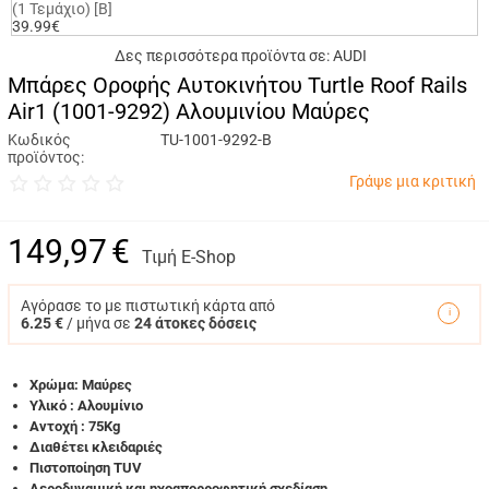
(1 Τεμάχιο) [B]
39.99€
Δες περισσότερα προϊόντα σε:
AUDI
Μπάρες Οροφής Αυτοκινήτου Turtle Roof Rails
Air1 (1001-9292) Αλουμινίου Μαύρες
Κωδικός
TU-1001-9292-B
προϊόντος:
Γράψε μια κριτική
149,97
€
Τιμή E-Shop
Αγόρασε το με πιστωτική κάρτα από
6.25 €
/ μήνα σε
24 άτοκες δόσεις
Χρώμα: Μαύρες
Υλικό : Αλουμίνιο
Αντοχή : 75Kg
Διαθέτει κλειδαριές
Πιστοποίηση TUV
Aεροδυναμική και ηχοαπορροφητική σχεδίαση