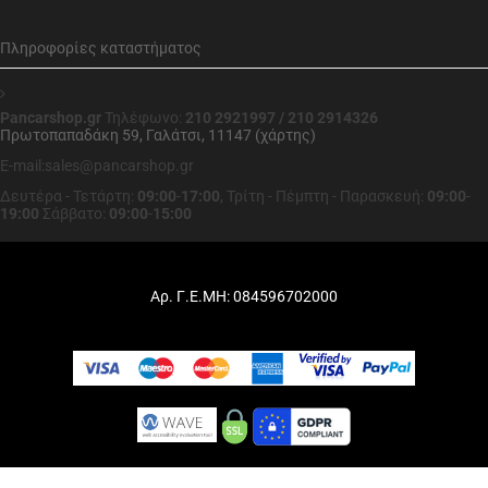
Πληροφορίες καταστήματος
Pancarshop.gr
Τηλέφωνο:
210 2921997 / 210 2914326
Πρωτοπαπαδάκη 59, Γαλάτσι, 11147 (χάρτης)
E-mail:sales@pancarshop.gr
Δευτέρα - Τετάρτη:
09:00
-
17:00
,
Τρίτη - Πέμπτη - Παρασκευή:
09:00
-
19:00
Σάββατο:
09:00
-
15:00
Αρ. Γ.Ε.ΜΗ: 084596702000