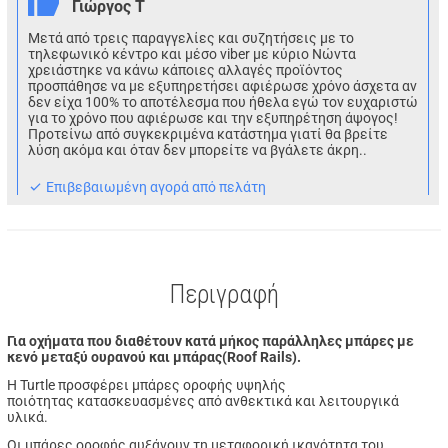
Γιώργος Τ
Μετά από τρεις παραγγελίες και συζητήσεις με το
τηλεφωνικό κέντρο και μέσο viber με κύριο Νώντα
χρειάστηκε να κάνω κάποιες αλλαγές προϊόντος
προσπάθησε να με εξυπηρετήσει αφιέρωσε χρόνο άσχετα αν
δεν είχα 100% το αποτέλεσμα που ήθελα εγώ τον ευχαριστώ
για το χρόνο που αφιέρωσε και την εξυπηρέτηση άψογος!
Προτείνω από συγκεκριμένα κατάστημα γιατί θα βρείτε
λύση ακόμα και όταν δεν μπορείτε να βγάλετε άκρη..
Eπιβεβαιωμένη αγορά από πελάτη
Περιγραφή
Για οχήματα που διαθέτουν κατά μήκος παράλληλες μπάρες με
κενό μεταξύ ουρανού και μπάρας(Roof Rails).
Η Turtle προσφέρει μπάρες οροφής υψηλής
ποιότητας
κατασκευασμένες από ανθεκτικά και λειτουργικά
υλικά.
Οι μπάρες οροφής αυξάνουν τη
μεταφορική ικανότητα του