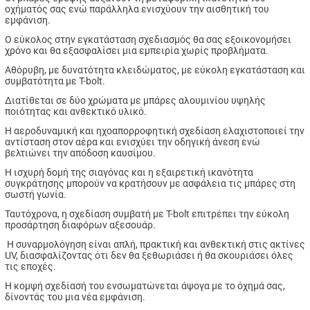
οχήματός σας ενώ παράλληλα ενισχύουν την αισθητική του
εμφάνιση.
Ο εύκολος στην εγκατάσταση σχεδιασμός
θα σας εξοικονομήσει
χρόνο και θα εξασφαλίσει μια εμπειρία χωρίς προβλήματα.
Αθόρυβη, με δυνατότητα κλειδώματος, με εύκολη εγκατάσταση και
συμβατότητα με T-bolt.
Διατίθεται σε δύο χρώματα με μπάρες αλουμινίου υψηλής
ποιότητας και ανθεκτικό υλικό.
Η αεροδυναμική και ηχοαπορροφητική σχεδίαση ελαχιστοποιεί την
αντίσταση στον αέρα και ενισχύει την οδηγική άνεση ενώ
βελτιώνει την απόδοση καυσίμου.
Η ισχυρή δομή της σιαγόνας και η εξαιρετική ικανότητα
συγκράτησης μπορούν να κρατήσουν με ασφάλεια τις μπάρες στη
σωστή γωνία.
Ταυτόχρονα, η σχεδίαση συμβατή με T-bolt επιτρέπει την εύκολη
προσάρτηση διαφόρων αξεσουάρ.
Η συναρμολόγηση είναι απλή, πρακτική και ανθεκτική στις ακτίνες
UV, διασφαλίζοντας ότι δεν θα ξεθωριάσει ή θα σκουριάσει όλες
τις εποχές.
Η κομψή σχεδίασή του ενσωματώνεται άψογα με το όχημά σας,
δίνοντάς του μια νέα εμφάνιση.