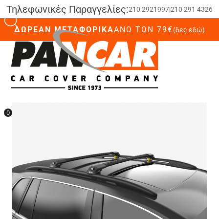
Τηλεφωνικές Παραγγελίες:
210 2921997
|
210 291 4326
ΔΩΡΕΑΝ ΜΕΤΑΦΟΡΙΚΑ
ΆΝΩ ΤΩΝ 79€
(δες εδώ)
0
0