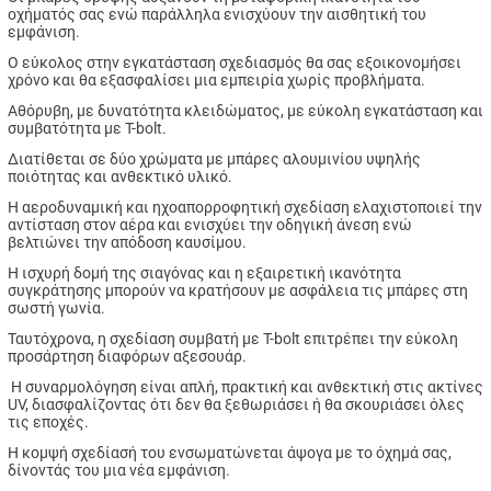
οχήματός σας ενώ παράλληλα ενισχύουν την αισθητική του
εμφάνιση.
Ο εύκολος στην εγκατάσταση σχεδιασμός
θα σας εξοικονομήσει
χρόνο και θα εξασφαλίσει μια εμπειρία χωρίς προβλήματα.
Αθόρυβη, με δυνατότητα κλειδώματος, με εύκολη εγκατάσταση και
συμβατότητα με T-bolt.
Διατίθεται σε δύο χρώματα με μπάρες αλουμινίου υψηλής
ποιότητας και ανθεκτικό υλικό.
Η αεροδυναμική και ηχοαπορροφητική σχεδίαση ελαχιστοποιεί την
αντίσταση στον αέρα και ενισχύει την οδηγική άνεση ενώ
βελτιώνει την απόδοση καυσίμου.
Η ισχυρή δομή της σιαγόνας και η εξαιρετική ικανότητα
συγκράτησης μπορούν να κρατήσουν με ασφάλεια τις μπάρες στη
σωστή γωνία.
Ταυτόχρονα, η σχεδίαση συμβατή με T-bolt επιτρέπει την εύκολη
προσάρτηση διαφόρων αξεσουάρ.
Η συναρμολόγηση είναι απλή, πρακτική και ανθεκτική στις ακτίνες
UV, διασφαλίζοντας ότι δεν θα ξεθωριάσει ή θα σκουριάσει όλες
τις εποχές.
Η κομψή σχεδίασή του ενσωματώνεται άψογα με το όχημά σας,
δίνοντάς του μια νέα εμφάνιση.