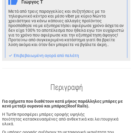
Γιώργος Τ
Μετά από τρεις παραγγελίες και συζητήσεις με το
τηλεφωνικό κέντρο και μέσο viber με κύριο Νώντα
χρειάστηκε να κάνω κάποιες αλλαγές προϊόντος
προσπάθησε να με εξυπηρετήσει αφιέρωσε χρόνο άσχετα αν
δεν είχα 100% το αποτέλεσμα που ήθελα εγώ τον ευχαριστώ
για το χρόνο που αφιέρωσε και την εξυπηρέτηση άψογος!
Προτείνω από συγκεκριμένα κατάστημα γιατί θα βρείτε
λύση ακόμα και όταν δεν μπορείτε να βγάλετε άκρη..
Eπιβεβαιωμένη αγορά από πελάτη
Περιγραφή
Για οχήματα που διαθέτουν κατά μήκος παράλληλες μπάρες με
κενό μεταξύ ουρανού και μπάρας(Roof Rails).
Η Turtle προσφέρει μπάρες οροφής υψηλής
ποιότητας
κατασκευασμένες από ανθεκτικά και λειτουργικά
υλικά.
Οι μπάρες οροφής αυξάνουν τη
μεταφορική ικανότητα του