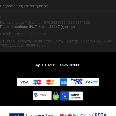
Πληροφορίες καταστήματος
Pancarshop.gr
Τηλέφωνο:
210 2921997 / 210 2914326
Πρωτοπαπαδάκη 59, Γαλάτσι, 11147 (χάρτης)
E-mail:sales@pancarshop.gr
Δευτέρα - Τετάρτη:
09:00
-
17:00
,
Τρίτη - Πέμπτη - Παρασκευή:
09:00
-
19:00
Σάββατο:
09:00
-
15:00
Αρ. Γ.Ε.ΜΗ: 084596702000