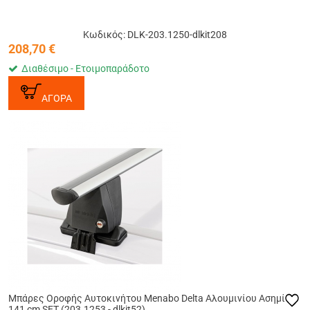
Κωδικός: DLK-203.1250-dlkit208
208,70
€
Διαθέσιμο - Ετοιμοπαράδοτο
ΑΓΟΡΑ
Μπάρες Οροφής Αυτοκινήτου Menabo Delta Αλουμινίου Ασημί
141 cm SET (203.1253 - dlkit52)