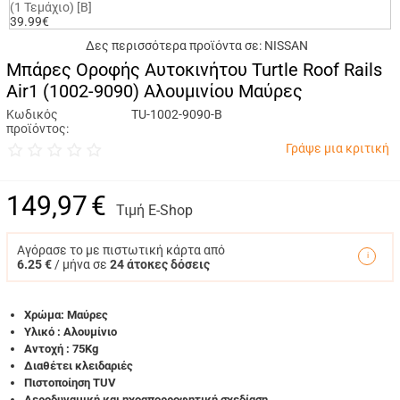
(1 Τεμάχιο) [B]
39.99€
Δες περισσότερα προϊόντα σε:
NISSAN
Μπάρες Οροφής Αυτοκινήτου Turtle Roof Rails
Air1 (1002-9090) Αλουμινίου Μαύρες
Κωδικός
TU-1002-9090-B
προϊόντος:
Γράψε μια κριτική
149,97
€
Τιμή E-Shop
Αγόρασε το με πιστωτική κάρτα από
6.25 €
/ μήνα σε
24 άτοκες δόσεις
Χρώμα: Μαύρες
Υλικό : Αλουμίνιο
Αντοχή : 75Kg
Διαθέτει κλειδαριές
Πιστοποίηση TUV
Aεροδυναμική και ηχοαπορροφητική σχεδίαση