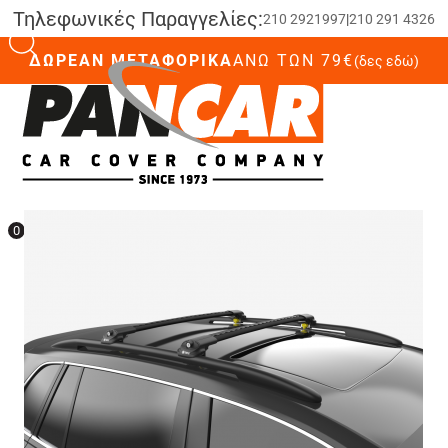
Τηλεφωνικές Παραγγελίες:
210 2921997
|
210 291 4326
ΔΩΡΕΑΝ ΜΕΤΑΦΟΡΙΚΑ
ΆΝΩ ΤΩΝ 79€
(δες εδώ)
0
0