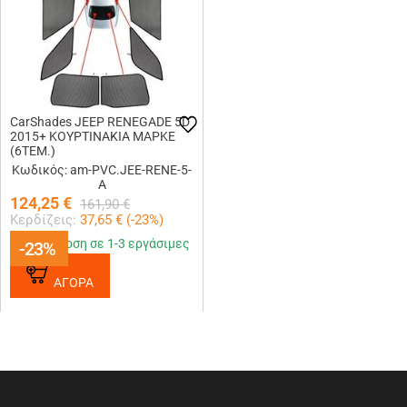
CarShades JEEP RENEGADE 5D
2015+ ΚΟΥΡΤINAKIA ΜΑΡΚΕ
(6ΤΕΜ.)
Κωδικός: am-PVC.JEE-RENE-5-
A
124,25
€
161,90
€
Κερδίζεις:
37,65
€ (
-23
%)
Παράδοση σε 1-3 εργάσιμες
-23%
-23%
ΑΓΟΡΑ