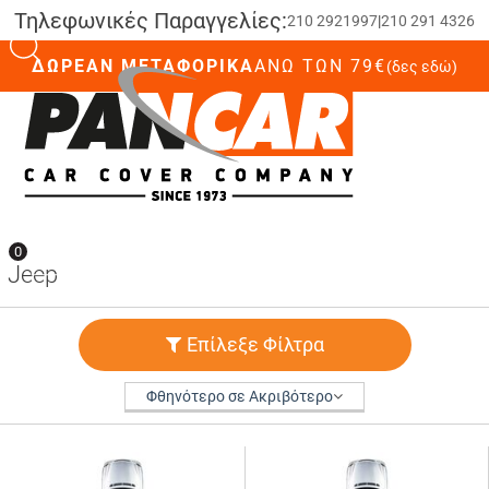
Τηλεφωνικές Παραγγελίες:
210 2921997
|
210 291 4326
ΔΩΡΕΑΝ ΜΕΤΑΦΟΡΙΚΑ
ΆΝΩ ΤΩΝ 79€
(δες εδώ)
0
0
Jeep
Επίλεξε Φίλτρα
Φθηνότερο σε Ακριβότερο