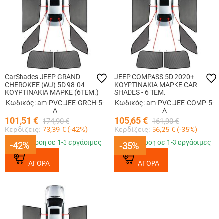
CarShades JEEP GRAND
JEEP COMPASS 5D 2020+
CHEROKEE (WJ) 5D 98-04
ΚΟΥΡΤΙΝΑΚΙΑ ΜΑΡΚΕ CAR
ΚΟΥΡΤΙΝΑΚΙΑ ΜΑΡΚΕ (6ΤΕΜ.)
SHADES - 6 ΤΕΜ.
Κωδικός: am-PVC.JEE-GRCH-5-
Κωδικός: am-PVC.JEE-COMP-5-
A
A
101,51
€
105,65
€
174,90
€
161,90
€
Κερδίζεις:
73,39
€ (
-42
%)
Κερδίζεις:
56,25
€ (
-35
%)
Παράδοση σε 1-3 εργάσιμες
Παράδοση σε 1-3 εργάσιμες
-42%
-42%
-35%
-35%
ΑΓΟΡΑ
ΑΓΟΡΑ