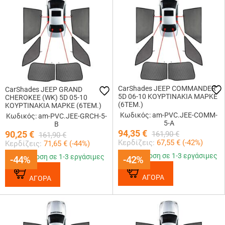
CarShades JEEP COMMANDER
CarShades JEEP GRAND
5D 06-10 ΚΟΥΡΤΙΝΑΚΙΑ ΜΑΡΚΕ
CHEROKEE (WK) 5D 05-10
(6ΤΕΜ.)
ΚΟΥΡΤΙΝΑΚΙΑ ΜΑΡΚΕ (6ΤΕΜ.)
Κωδικός: am-PVC.JEE-COMM-
Κωδικός: am-PVC.JEE-GRCH-5-
5-A
B
94,35
€
90,25
€
161,90
€
161,90
€
Κερδίζεις:
67,55
€ (
-42
%)
Κερδίζεις:
71,65
€ (
-44
%)
Παράδοση σε 1-3 εργάσιμες
Παράδοση σε 1-3 εργάσιμες
-44%
-44%
-42%
-42%
ΑΓΟΡΑ
ΑΓΟΡΑ