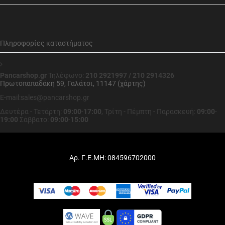
Πληροφορίες καταστήματος
Pancarshop.gr
Τηλέφωνο:
210 2921997 / 210 2914326
Πρωτοπαπαδάκη 59, Γαλάτσι, 11147 (χάρτης)
E-mail:sales@pancarshop.gr
Δευτέρα - Τετάρτη:
09:00
-
17:00
,
Τρίτη - Πέμπτη - Παρασκευή:
09:00
-
19:00
Σάββατο:
09:00
-
15:00
Αρ. Γ.Ε.ΜΗ: 084596702000