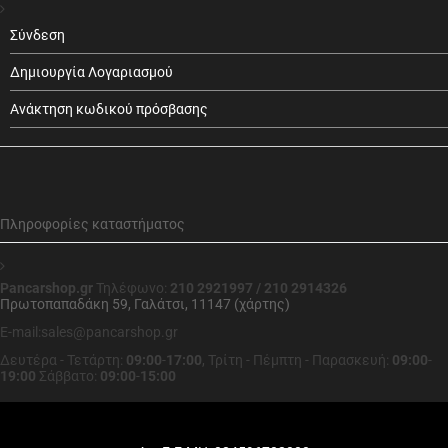
Σύνδεση
Δημιουργία Λογαριασμού
Ανάκτηση κωδικού πρόσβασης
Πληροφορίες καταστήματος
Pancarshop.gr
Τηλέφωνο:
210 2921997 / 210 2914326
Πρωτοπαπαδάκη 59, Γαλάτσι, 11147 (χάρτης)
E-mail:sales@pancarshop.gr
Δευτέρα - Τετάρτη:
09:00
-
17:00
,
Τρίτη - Πέμπτη - Παρασκευή:
09:00
-
19:00
Σάββατο:
09:00
-
15:00