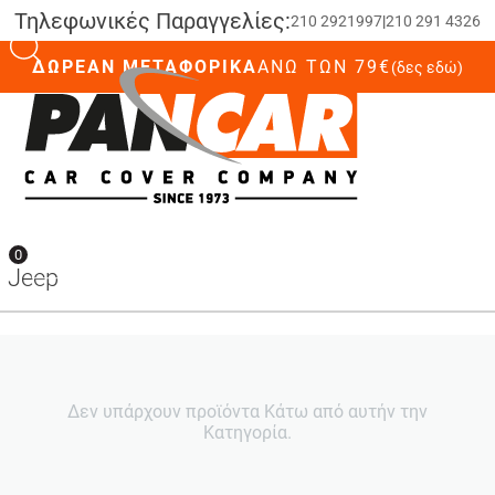
Τηλεφωνικές Παραγγελίες:
210 2921997
|
210 291 4326
ΔΩΡΕΑΝ ΜΕΤΑΦΟΡΙΚΑ
ΆΝΩ ΤΩΝ 79€
(δες εδώ)
0
0
Jeep
Δεν υπάρχουν προϊόντα Κάτω από αυτήν την
Κατηγορία.