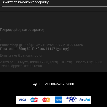
Ανάκτηση κωδικού πρόσβασης
Πληροφορίες καταστήματος
Pancarshop.gr
Τηλέφωνο:
210 2921997 / 210 2914326
Πρωτοπαπαδάκη 59, Γαλάτσι, 11147 (χάρτης)
E-mail:sales@pancarshop.gr
Δευτέρα - Τετάρτη:
09:00
-
17:00
,
Τρίτη - Πέμπτη - Παρασκευή:
09:00
-
19:00
Σάββατο:
09:00
-
15:00
Αρ. Γ.Ε.ΜΗ: 084596702000