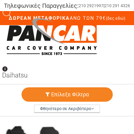
Τηλεφωνικές Παραγγελίες:
210 2921997
|
210 291 4326
ΔΩΡΕΑΝ ΜΕΤΑΦΟΡΙΚΑ
ΆΝΩ ΤΩΝ 79€
(δες εδώ)
0
0
Daihatsu
Επίλεξε Φίλτρα
Φθηνότερο σε Ακριβότερο