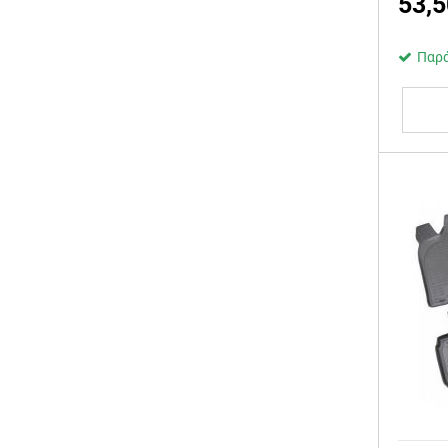
53,5
Παρά