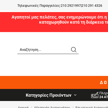
Τηλεφωνικές Παραγγελίες:
210 2921997
|
210 291 4326
Αγαπητοί μας πελάτες, σας ενημερώνουμε ότι η 
καταχωρηθούν κατά τη διάρκεια τ
ΔΩ
Πληρ
Κατηγορίες Προιόντων
24 Α
Αρχική
/
Αξεσουάρ Αυτοκινήτου
/
Εσωτερικό Αυτοκιν