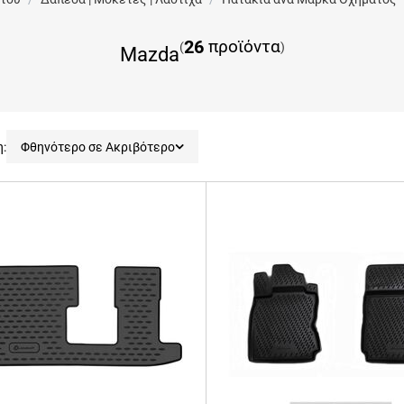
26
προϊόντα
(
)
Mazda
η:
Φθηνότερο σε Ακριβότερο