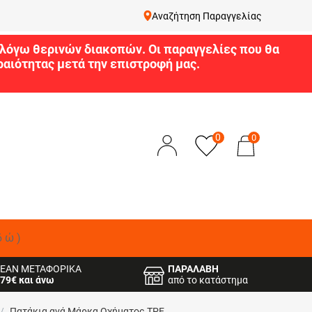
Αναζήτηση Παραγγελίας
9 λόγω θερινών διακοπών. Οι παραγγελίες που θα
αιότητας μετά την επιστροφή μας.
0
0
δώ)
ΕΑΝ ΜΕΤΑΦΟΡΙΚΑ
ΠΑΡΑΛΑΒΗ
79€ και άνω
από το κατάστημα
/
Πατάκια ανά Μάρκα Οχήματος TPE