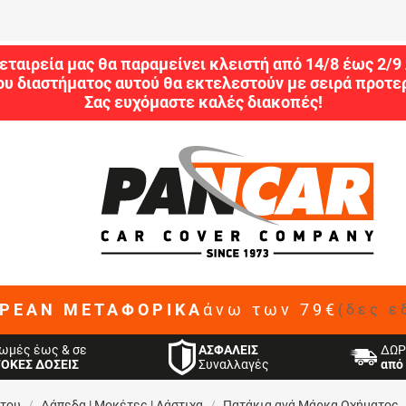
εταιρεία μας θα παραμείνει κλειστή από 14/8 έως 2/
ου διαστήματος αυτού θα εκτελεστούν με σειρά προτερ
Σας ευχόμαστε καλές διακοπές!
ΡΕΑΝ ΜΕΤΑΦΟΡΙΚΑ
άνω των 79€
(δες ε
ΑΣΦΑΛΕΙΣ
ωμές έως & σε
ΔΩΡ
Συναλλαγές
ΤΟΚΕΣ ΔΟΣΕΙΣ
από 
ήτου
/
Δάπεδα | Μοκέτες | Λάστιχα
/
Πατάκια ανά Μάρκα Οχήματος