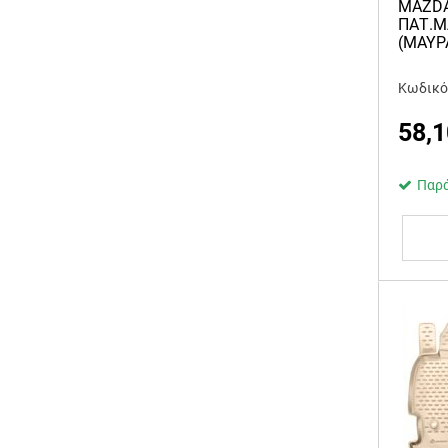
MAZDA
ΠΑΤ.Μ
(ΜΑΥΡΑ
Κωδικό
58,1
Παρά