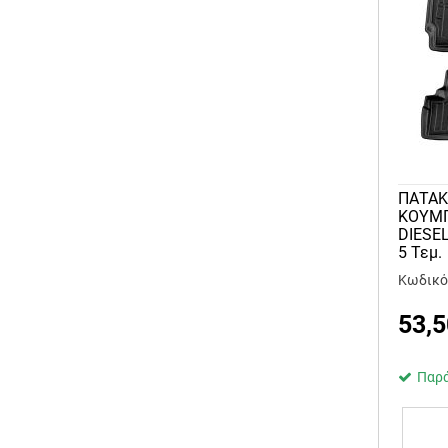
ΠΑΤΑΚ
KOYMΠ
DIESEL
5 Τεμ.
Κωδικό
53,5
Παρά