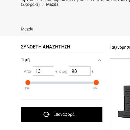
(Σκαφάκι)
/
Mazda
Mazda
ΣΎΝΘΕΤΗ ΑΝΑΖΉΤΗΣΗ
Ταξινόμησ
Τιμή
Από
€ εώς
€
13€
98€
Επαναφορά