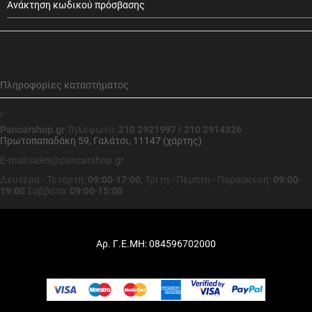
Ανάκτηση κωδικού πρόσβασης
Πληροφορίες καταστήματος
Pancarshop.gr
Τηλέφωνο:
210 2921997 / 210 2914326
Πρωτοπαπαδάκη 59, Γαλάτσι, 11147 (χάρτης)
E-mail:sales@pancarshop.gr
Δευτέρα - Τετάρτη:
09:00
-
17:00
,
Τρίτη - Πέμπτη - Παρασκευή:
09:00
-
19:00
Σάββατο:
09:00
-
15:00
Αρ. Γ.Ε.ΜΗ: 084596702000