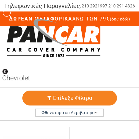
Τηλεφωνικές Παραγγελίες:
210 2921997
|
210 291 4326
ΔΩΡΕΑΝ ΜΕΤΑΦΟΡΙΚΑ
ΆΝΩ ΤΩΝ 79€
(δες εδώ)
0
0
Chevrolet
Επίλεξε Φίλτρα
Φθηνότερο σε Ακριβότερο