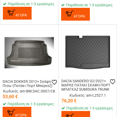
Παράδοση σε 1-3 εργάσιμες
Παράδοση σε 1-3 εργάσιμες
ΑΓΟΡΑ
ΑΓΟΡΑ
DACIA SANDERO 02/2021+
DACIA DOKKER 2012+ Σκάφη
ΜΑΡΚΕ ΠΑΤΑΚΙ ΣΚΑΦΗ ΠΟΡΤ
Πίσω (Πατάκι Πορτ Μπαγκαζ)
ΜΠΑΓΚΑΖ SUMISURA TRUNK
Κωδικός: am-BM.DAC.0007/CK
MAT ΑΠΟ ΑΟΣΜΟ, ΜΗ ΤΟΞΙΚΟ,
Κωδικός: am-L2527.1
53,60
€
ΟΙΚΟΛΟΓΙΚΟ ΚΑΙ
76,20
€
ΑΝΑΚΥΚΛΩΣΙΜΟ ΣΥΝΘΕΤΙΚΟ
Παράδοση σε 1-3 εργάσιμες
ΛΑΣΤΙΧΟ ΣΕ ΜΑ...
Παράδοση σε 1-3 εργάσιμες
ΑΓΟΡΑ