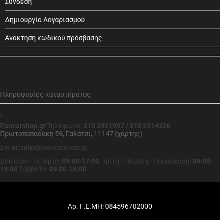
Σύνδεση
Δημιουργία Λογαριασμού
Ανάκτηση κωδικού πρόσβασης
Πληροφορίες καταστήματος
Pancarshop.gr
Τηλέφωνο:
210 2921997 / 210 2914326
Πρωτοπαπαδάκη 59, Γαλάτσι, 11147 (χάρτης)
E-mail:sales@pancarshop.gr
Δευτέρα - Τετάρτη:
09:00
-
17:00
,
Τρίτη - Πέμπτη - Παρασκευή:
09:00
-
19:00
Σάββατο:
09:00
-
15:00
Αρ. Γ.Ε.ΜΗ: 084596702000