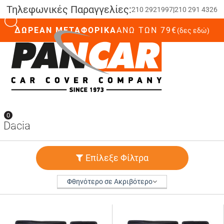
Τηλεφωνικές Παραγγελίες:
210 2921997
|
210 291 4326
ΔΩΡΕΑΝ ΜΕΤΑΦΟΡΙΚΑ
ΆΝΩ ΤΩΝ 79€
(δες εδώ)
0
0
Dacia
Επίλεξε Φίλτρα
Φθηνότερο σε Ακριβότερο