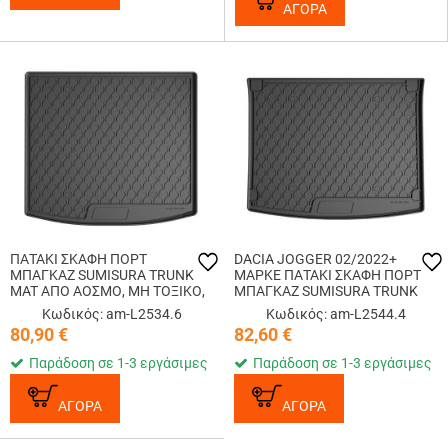
ΑΓΟΡΑ
ΠΑΤΑΚΙ ΣΚΑΦΗ ΠΟΡΤ
DACIA JOGGER 02/2022+
ΜΠΑΓΚΑΖ SUMISURA TRUNK
ΜΑΡΚΕ ΠΑΤΑΚΙ ΣΚΑΦΗ ΠΟΡΤ
MAT ΑΠΟ ΑΟΣΜΟ, ΜΗ ΤΟΞΙΚΟ,
ΜΠΑΓΚΑΖ SUMISURA TRUNK
ΟΙΚΟΛΟΓΙΚΟ ΚΑΙ
MAT ΑΠΟ ΑΟΣΜΟ, ΜΗ ΤΟΞΙΚΟ,
Κωδικός: am-L2534.6
Κωδικός: am-L2544.4
ΑΝΑΚΥΚΛΩΣΙΜΟ ΣΥΝΘΕΤΙΚΟ
ΟΙΚΟΛΟΓΙΚΟ ΚΑΙ
80,90
€
82,60
€
ΛΑΣΤΙΧΟ ΣΕ ΜΑΥΡΟ ΧΡΩΜΑ ΓΙΑ
ΑΝΑΚΥΚΛΩΣΙΜΟ ΣΥΝΘΕΤΙΚΟ
DACIA DUSTER 4x...
ΛΑΣΤΙΧΟ ΣΕ ΜΑΥ...
Παράδοση σε 1-3 εργάσιμες
Παράδοση σε 1-3 εργάσιμες
ΑΓΟΡΑ
ΑΓΟΡΑ