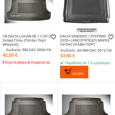
Cik DACIA LOGAN SD 11/2012
DACIA SANDERO / STEPWAY
Σκάφη Πίσω (Πατάκι Πορτ
2020+ (ΑΝΩ ΕΠΙΠΕΔΟ) ΜΑΡΚΕ
Μπαγκαζ)
ΠΑΤΑΚΙ ΣΚΑΦΗ ΠΟΡΤ
ΜΠΑΓΚΑΖ ΛΑΣΤΙΧΟ ΣΕ ΜΑΥΡΟ
Κωδικός: BM.DAC.0006/CK
Κωδικός: am-BM.DAC.0012/CK
ΧΡΩΜΑ CIK - 1 ΤΕΜ.
42,50
€
53,60
€
Εξαντλήθηκε & Αναμένεται
Παράδοση σε 1-3 εργάσιμες
ΑΓΟΡΑ