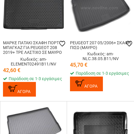
ΜΑΡΚΕ ΠΑΤΑΚΙ ΣΚΑΦΗ ΠΟΡΤ
PEUGEOT 207 05/2006+ ΣΚΑΦΗ
ΜΠΑΓΚΑΖ ΓΙΑ PEUGEOT 208
ΠΙΣΩ (ΜΑΥΡΟ)
2019+ TPE ΛΑΣΤΙΧΟ ΣΕ ΜΑΥΡΟ
Κωδικός: am-
ΧΡΩΜΑ NOVLINE - 1 ΤΕΜ.
NLC.38.05.B11/NV
Κωδικός: am-
ELEMENT02491B11/NV
45,70
€
42,60
€
Παράδοση σε 1-3 εργάσιμες
Παράδοση σε 1-3 εργάσιμες
ΑΓΟΡΑ
ΑΓΟΡΑ