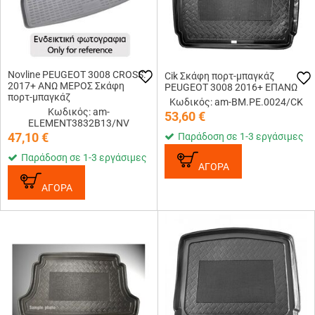
Novline PEUGEOT 3008 CROSS.
Cik Σκάφη πορτ-μπαγκάζ
2017+ ΑΝΩ ΜΕΡΟΣ Σκάφη
PEUGEOT 3008 2016+ ΕΠΑΝΩ
πορτ-μπαγκάζ
Κωδικός: am-BM.PE.0024/CK
Κωδικός: am-
53,60
€
ELEMENT3832B13/NV
47,10
€
Παράδοση σε 1-3 εργάσιμες
Παράδοση σε 1-3 εργάσιμες
ΑΓΟΡΑ
ΑΓΟΡΑ