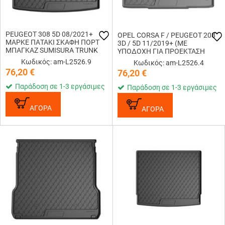
PEUGEOT 308 5D 08/2021+
OPEL CORSA F / PEUGEOT 208
ΜΑΡΚΕ ΠΑΤΑΚΙ ΣΚΑΦΗ ΠΟΡΤ
3D / 5D 11/2019+ (ΜΕ
ΜΠΑΓΚΑΖ SUMISURA TRUNK
ΥΠΟΔΟΧΗ ΓΙΑ ΠΡΟΕΚΤΑΣΗ
MAT ΑΠΟ ΑΟΣΜΟ, ΜΗ ΤΟΞΙΚΟ,
L2519.8+L2519.9) ΣΚΑΦΗ
Κωδικός: am-L2526.9
Κωδικός: am-L2526.4
ΟΙΚΟΛΟΓΙΚΟ ΚΑΙ
ΠΟΡΤ ΜΠΑΓΚΑΖ ΜΑΡΚΕ SU
76,20
€
76,20
€
ΑΝΑΚΥΚΛΩΣΙΜΟ ΣΥΝΘΕΤΙΚΟ
MISURA TRUNK MAT ΑΠΟ
ΛΑΣΤΙΧΟ ΣΕ Μ...
ΑΟΣΜΟ, ΜΗ ...
Παράδοση σε 1-3 εργάσιμες
Παράδοση σε 1-3 εργάσιμες
ΑΓΟΡΑ
ΑΓΟΡΑ