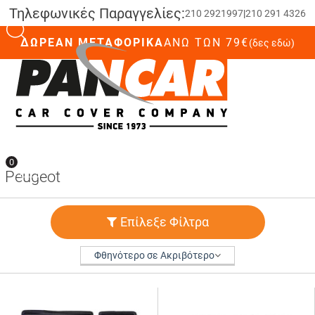
Τηλεφωνικές Παραγγελίες:
210 2921997
|
210 291 4326
ΔΩΡΕΑΝ ΜΕΤΑΦΟΡΙΚΑ
ΆΝΩ ΤΩΝ 79€
(δες εδώ)
0
0
Peugeot
Επίλεξε Φίλτρα
Φθηνότερο σε Ακριβότερο