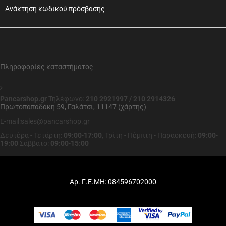
Ανάκτηση κωδικού πρόσβασης
Πληροφορίες καταστήματος
Pancarshop.gr
Τηλέφωνο:
210 2921997 / 210 2914326
Πρωτοπαπαδάκη 59, Γαλάτσι, 11147 (χάρτης)
E-mail:sales@pancarshop.gr
Δευτέρα - Τετάρτη:
09:00
-
17:00
,
Τρίτη - Πέμπτη - Παρασκευή:
09:00
-
19:00
Σάββατο:
09:00
-
15:00
Αρ. Γ.Ε.ΜΗ: 084596702000