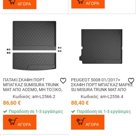
ΑΓΟΡΑ
ΑΓΟΡΑ
ΠΑΤΑΚΙ ΣΚΑΦΗ ΠΟΡΤ
PEUGEOT 5008 01/2017+
ΜΠΑΓΚΑΖ SUMISURA TRUNK
ΣΚΑΦΗ ΠΟΡΤ ΜΠΑΓΚΑΖ ΜΑΡΚΕ
MAT ΑΠΟ ΑΟΣΜΟ, ΜΗ ΤΟΞΙΚΟ,
SU MISURA TRUNK MAT ΑΠΟ
ΟΙΚΟΛΟΓΙΚΟ ΚΑΙ
ΑΟΣΜΟ, ΜΗ ΤΟΞΙΚΟ,
Κωδικός: am-L2566.2
Κωδικός: am-L2556.4
ΑΝΑΚΥΚΛΩΣΙΜΟ ΣΥΝΘΕΤΙΚΟ
ΟΙΚΟΛΟΓΙΚΟ ΚΑΙ
86,60
€
88,40
€
ΛΑΣΤΙΧΟ ΣΕ ΜΑΥΡΟ ΧΡΩΜΑ ΓΙΑ
ΑΝΑΚΥΚΛΩΣΙΜΟ ΣΥΝΘΕΤΙΚΟ
PEUGEOT 5008 7Θ...
ΛΑΣΤΙΧΟ LAMPA - 1 ΤΕΜ.
Παράδοση σε 1-3 εργάσιμες
Παράδοση σε 1-3 εργάσιμες
ΑΓΟΡΑ
ΑΓΟΡΑ