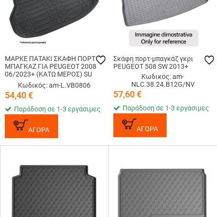
ΜΑΡΚΕ ΠΑΤΑΚΙ ΣΚΑΦΗ ΠΟΡΤ
Σκάφη πορτ-μπαγκάζ γκρι
ΜΠΑΓΚΑΖ ΓΙΑ PEUGEOT 2008
PEUGEOT 508 SW 2013+
06/2023+ (ΚΑΤΩ ΜΕΡΟΣ) SU
Κωδικός: am-
MISURA PRO-FIT ΑΠΟ TPE
NLC.38.24.B12G/NV
Κωδικός: am-L.VB0806
ΥΛΙΚΟ ΣΕ ΜΑΥΡΟ ΧΡΩΜΑ
57,60
€
54,40
€
LAMPA - 1 ΤΕΜ.
Παράδοση σε 1-3 εργάσιμες
Παράδοση σε 1-3 εργάσιμες
ΑΓΟΡΑ
ΑΓΟΡΑ