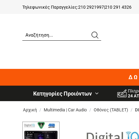
Τηλεφωνικές Παραγγελίες:
210 2921997
|
210 291 4326
ΔΩ
Πληρ
Κατηγορίες Προιόντων
24 Α
Αρχική
/
Multimedia | Car Audio
/
Οθόνες (TABLET)
/
D