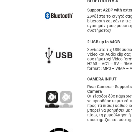
BLUETOOTH 5.4
Support A2DP with exte
Συνδέστε το κινητό σα
bluetooth και κάντε τις
αγαπημένη σας μουσικη,
συστήματος!
2 USB up to 64GB
Συνδέστε τις USB συσκ
Video και Audio clip σα
συστήματος! Video for
H263 – VC1 – RV – RMVB
format : MP3 – WMA – A
CAMERA INPUT
Rear Camera - Support
Camera
Οι είσοδοι δύο κάμερω
να προσθέσετε μια κάμ
προς τα πίσω) καθώς κ
μπορεί να βοηθήσει με
πίσω, τη ρυμούλκηση ή
υποστηρίζει και σύστη