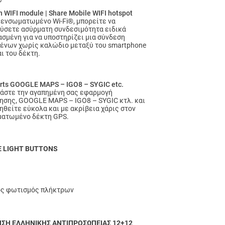
®
in WIFI module | Share Mobile WIFI hotspot
 ενσωματωμένο Wi-Fi®, μπορείτε να
ύσετε ασύρματη συνδεσιμότητα ειδικά
ασμένη για να υποστηρίζει μια σύνδεση
ένων χωρίς καλώδιο μεταξύ του smartphone
ι του δέκτη.
rts GOOGLE MAPS – IGO8 – SYGIC etc.
άστε την αγαπημένη σας εφαρμογή
ησης, GOOGLE MAPS – IGO8 – SYGIC κτλ. και
ηθείτε εύκολα και με ακρίβεια χάρις στον
ατωμένο δέκτη GPS.
E LIGHT BUTTONS
ς φωτισμός πλήκτρων
ΣΗ ΕΛΛΗΝΙΚΗΣ ΑΝΤΙΠΡΟΣΩΠΕΙΑΣ 12+12