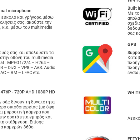
Wi-Fi
Built 
rnal microphone
Με το
ς εύκολα και γρήγορα μέσω
απολα
 κλήσεις σας, ακούστε την
σχεδι
 κ.α. μέσω του multimedia
δεδομ
σας κα
GPS
ευές σας και απολαύστε τα
Suppo
ς στην οθόνη του multimedia
Κατεβ
mat : MPEG1/2/4 – H264 –
πλοήγ
 – DivX – VP8 – AVS. Audio
πλοηγ
AC – RM – LFAC etc.
ενσωμ
s 476P - 720P AHD 1080P HD
WHIT
ν σάς δίνουν τη δυνατότητα
ερα οπισθοπορείας (με όψη
αι μπροστινή κάμερα που
 την ορατότητα εμπρός και
Λευκό
 τη στάθμευση. Επίσης
μα καμερών 360ο.
ΕΓΓΥΗ