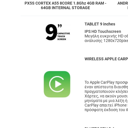
PX5S CORTEX A55 8CORE 1.8Ghz 4GB RAM -
ANDR
64GB INTERNAL STORAGE
TABLET 9 inches
IPS HD Touchscreen
Μεγάλη ευκρινής HD ο
ανάλυσης 1280x720pixe
WIRELESS APPLE CAR
Το Apple CarPlay προσ
έναν απίστευτα διαισθη
πραγματοποιούν κλήσει
Χάρτες, να ακούν μουσι
μηνύματα με μια λέξη ή 
CarPlay απαιτεί iPhone 
πρόσφατη έκδοση του i