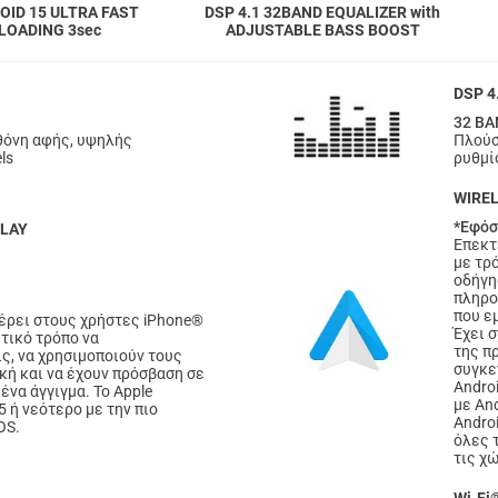
OID 15 ULTRA FAST
DSP 4.1 32BAND EQUALIZER with
LOADING 3sec
ADJUSTABLE BASS BOOST
DSP 4
32 BA
θόνη αφής, υψηλής
Πλούσ
ls
ρυθμί
WIRE
*Εφόσ
PLAY
Επεκτ
με τρό
οδήγη
πληρο
που ε
φέρει στους χρήστες iPhone®
Έχει 
τικό τρόπο να
της π
ς, να χρησιμοποιούν τους
συγκε
κή και να έχουν πρόσβαση σε
Andro
ένα άγγιγμα. Το Apple
με And
5 ή νεότερο με την πιο
Androi
OS.
όλες 
τις χ