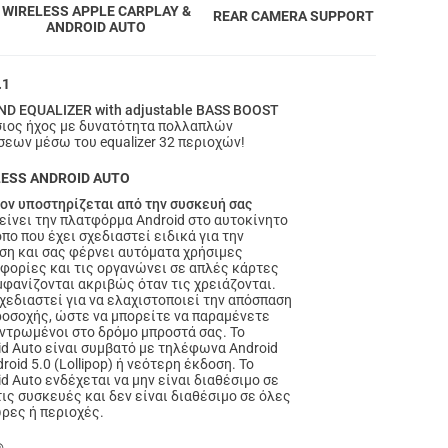
WIRELESS APPLE CARPLAY &
REAR CAMERA SUPPORT
ANDROID AUTO
.1
ND EQUALIZER with adjustable BASS BOOST
ιος ήχος με δυνατότητα πολλαπλών
σεων μέσω του equalizer 32 περιοχών!
LESS ANDROID AUTO
ον υποστηρίζεται από την συσκευή σας
είνει την πλατφόρμα Android στο αυτοκίνητο
πο που έχει σχεδιαστεί ειδικά για την
ση και σας φέρνει αυτόματα χρήσιμες
φορίες και τις οργανώνει σε απλές κάρτες
μφανίζονται ακριβώς όταν τις χρειάζονται.
σχεδιαστεί για να ελαχιστοποιεί την απόσπαση
ροσοχής, ώστε να μπορείτε να παραμένετε
ντρωμένοι στο δρόμο μπροστά σας. Το
id Auto είναι συμβατό με τηλέφωνα Android
roid 5.0 (Lollipop) ή νεότερη έκδοση. Το
d Auto ενδέχεται να μην είναι διαθέσιμο σε
τις συσκευές και δεν είναι διαθέσιμο σε όλες
ώρες ή περιοχές.