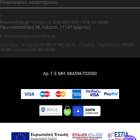
Πληροφορίες καταστήματος
Pancarshop.gr
Τηλέφωνο:
210 2921997 / 210 2914326
Πρωτοπαπαδάκη 59, Γαλάτσι, 11147 (χάρτης)
E-mail:sales@pancarshop.gr
Δευτέρα - Τετάρτη:
09:00
-
17:00
,
Τρίτη - Πέμπτη - Παρασκευή:
09:00
-
19:00
Σάββατο:
09:00
-
15:00
Αρ. Γ.Ε.ΜΗ: 084596702000