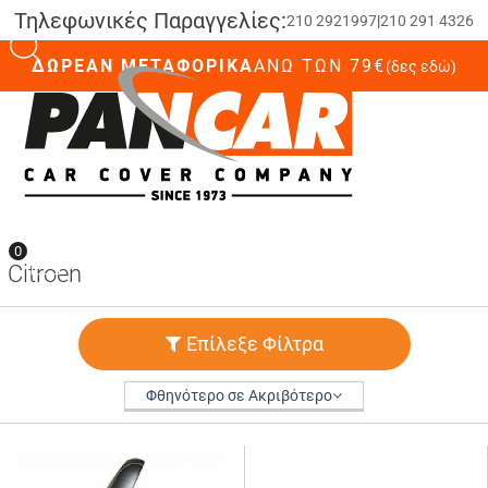
Τηλεφωνικές Παραγγελίες:
210 2921997
|
210 291 4326
ΔΩΡΕΑΝ ΜΕΤΑΦΟΡΙΚΑ
ΆΝΩ ΤΩΝ 79€
(δες εδώ)
0
0
Citroen
Επίλεξε Φίλτρα
Φθηνότερο σε Ακριβότερο