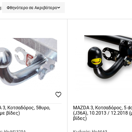
η:
Φθηνότερο σε Ακριβότερο
3, Κοτσαδόρος, 5θυρο,
MAZDA 3, Κοτσαδόρος, 5 d
(με βίδες)
(J36A), 10.2013 / 12.2018 (
βίδες)
ς: klv-M1325A
Κωδικός: klv-M 63