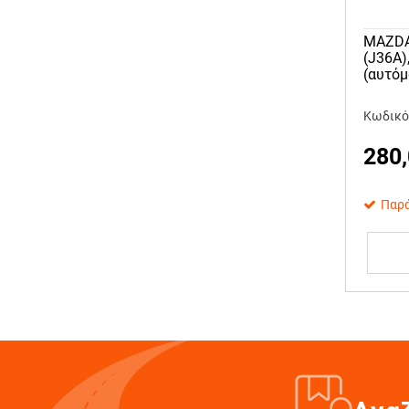
MAZDA 
(J36A)
(αυτόμ
Κωδικός
280
Παρά