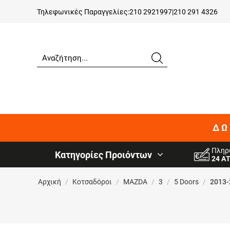
Τηλεφωνικές Παραγγελίες:
210 2921997
|
210 291 4326
ΔΩ
Πληρ
Κατηγορίες Προιόντων
24 Α
Αρχική
/
Κοτσαδόροι
/
MAZDA
/
3
/
5 Doors
/
2013-