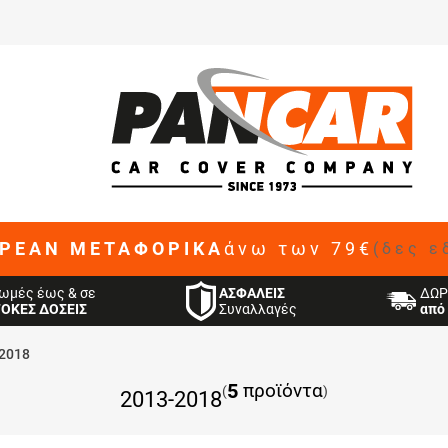
ΡΕΑΝ ΜΕΤΑΦΟΡΙΚΑ
άνω των 79€
(δες ε
ΑΣΦΑΛΕΙΣ
ωμές έως & σε
ΔΩΡ
Συναλλαγές
ΤΟΚΕΣ ΔΟΣΕΙΣ
από 
2018
5
προϊόντα
(
)
2013-2018