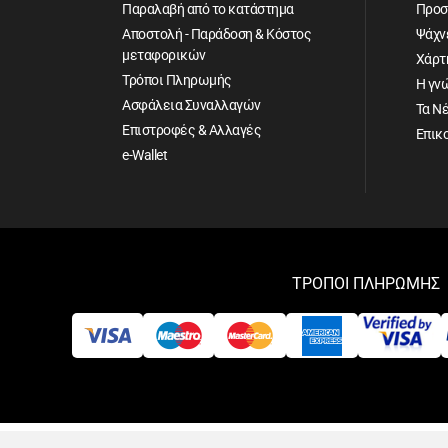
Παραλαβή από το κατάστημα
Προσ
Αποστολή - Παράδοση & Κόστος
Ψάχνε
μεταφορικών
Χάρτ
Τρόποι Πληρωμής
Η γν
Ασφάλεια Συναλλαγών
Τα Ν
Επιστροφές & Αλλαγές
Επικ
e-Wallet
ΤΡΟΠΟΙ ΠΛΗΡΩΜΗΣ
Αρ. Γ.Ε.ΜΗ: 084596702000