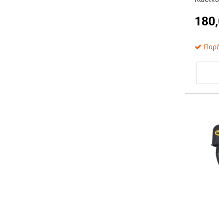
180
Παρά