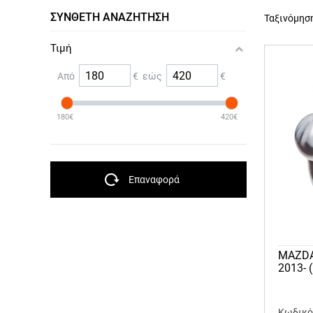
ΣΎΝΘΕΤΗ ΑΝΑΖΉΤΗΣΗ
Ταξινόμησ
Τιμή
Από
€ εώς
€
180€
420€
Επαναφορά
MAZDA 
2013- 
Κωδικό