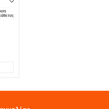
oors
(κάθετος