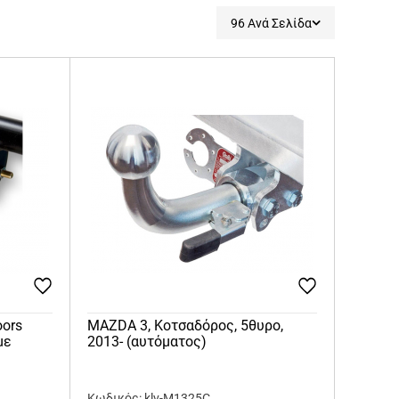
96 Ανά Σελίδα
oors
MAZDA 3, Κοτσαδόρος, 5θυρο,
με
2013- (αυτόματος)
Κωδικός: klv-M1325C