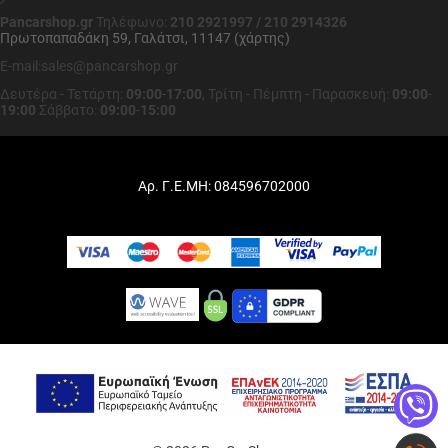
Pancarshop.gr
Τηλέφωνο:
210 2921997 / 210 2914326
Πρωτοπαπαδάκη 59, Γαλάτσι, 11147 (χάρτης)
E-mail:sales@pancarshop.gr
Δευτέρα - Τετάρτη:
09:00
-
17:00
,
Τρίτη - Πέμπτη - Παρασκευή:
09:00
-
19:00
Σάββατο:
09:00
-
15:00
Αρ. Γ.Ε.ΜΗ: 084596702000