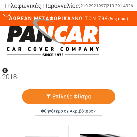
Τηλεφωνικές Παραγγελίες:
210 2921997
|
210 291 4326
ΔΩΡΕΑΝ ΜΕΤΑΦΟΡΙΚΑ
ΆΝΩ ΤΩΝ 79€
(δες εδώ)
0
0
2018-
Επίλεξε Φίλτρα
Φθηνότερο σε Ακριβότερο