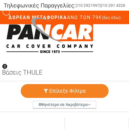
Τηλεφωνικές Παραγγελίες:
210 2921997
|
210 291 4326
ΔΩΡΕΑΝ ΜΕΤΑΦΟΡΙΚΑ
ΆΝΩ ΤΩΝ 79€
(δες εδώ)
0
0
Bάσεις THULE
Επίλεξε Φίλτρα
Φθηνότερο σε Ακριβότερο