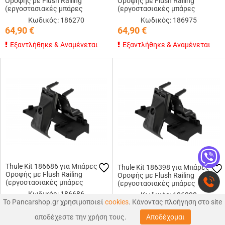
Οροφής με Flush Railing
Οροφής με Flush Railing
(εργοστασιακές μπάρες
(εργοστασιακές μπάρες
εφαπτόμενες στην οροφή)
εφαπτόμενες στην οροφή)
Κωδικός: 186270
Κωδικός: 186975
64,90
€
64,90
€
Εξαντλήθηκε & Αναμένεται
Εξαντλήθηκε & Αναμένεται
Thule Kit 186686 για Μπάρες
Thule Kit 186398 για Μπάρες
Οροφής με Flush Railing
Οροφής με Flush Railing
(εργοστασιακές μπάρες
(εργοστασιακές μπάρες
εφαπτόμενες στην οροφή)
εφαπτόμενες στην οροφή)
Κωδικός: 186686
Κωδικός: 186398
Το Pancarshop.gr χρησιμοποιεί
cookies
. Κάνοντας πλοήγηση στο site
64,90
€
64,90
€
0
0
αποδέχεστε την χρήση τους.
Αποδέχομαι
ΑΝΑΖΉΤΗΣΗ
ΑΓΑΠΗΜΕΝΑ
ΚΑΛΑΘΙ
Εξαντλήθηκε & Αναμένεται
Εξαντλήθηκε & Αναμένεται
MΕΝΟΥ