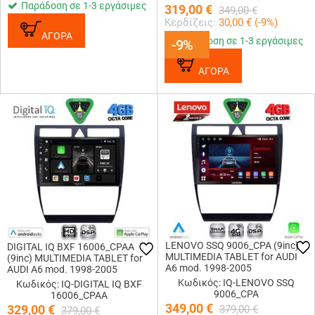
Παράδοση σε 1-3 εργάσιμες
319,00
€
349,00
€
Κερδίζεις:
30,00
€ (
-9
%)
ΑΓΟΡΑ
Παράδοση σε 1-3 εργάσιμες
-9%
-9%
ΑΓΟΡΑ
LENOVO SSQ 9006_CPA (9inc)
DIGITAL IQ BXF 16006_CPAA
MULTIMEDIA TABLET for AUDI
(9inc) MULTIMEDIA TABLET for
A6 mod. 1998-2005
AUDI A6 mod. 1998-2005
Κωδικός: IQ-LENOVO SSQ
Κωδικός: IQ-DIGITAL IQ BXF
9006_CPA
16006_CPAA
349,00
€
329,00
€
379,00
€
379,00
€