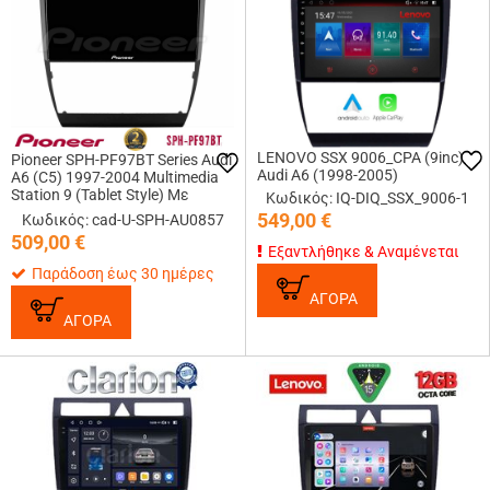
LENOVO SSX 9006_CPA (9inc)
Pioneer SPH-PF97BT Series Audi
Audi A6 (1998-2005)
A6 (C5) 1997-2004 Multimedia
Station 9 (Tablet Style) Με
Κωδικός: IQ-DIQ_SSX_9006-1
Carplay &amp; Android Auto
549,00
€
Κωδικός: cad-U-SPH-AU0857
509,00
€
Εξαντλήθηκε & Αναμένεται
Παράδοση έως 30 ημέρες
ΑΓΟΡΑ
ΑΓΟΡΑ