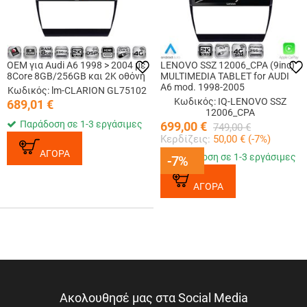
OEM για Audi A6 1998 > 2004 με
LENOVO SSZ 12006_CPA (9inc)
8Core 8GB/256GB και 2Κ οθόνη
MULTIMEDIA TABLET for AUDI
A6 mod. 1998-2005
Κωδικός: lm-CLARION GL75102
Κωδικός: IQ-LENOVO SSZ
689,01
€
12006_CPA
Παράδοση σε 1-3 εργάσιμες
699,00
€
749,00
€
Κερδίζεις:
50,00
€ (
-7
%)
ΑΓΟΡΑ
Παράδοση σε 1-3 εργάσιμες
-7%
-7%
ΑΓΟΡΑ
Ακολουθησέ μας στα Social Media