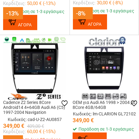
Κερδίζεις:
30,00
€ (
-8
%)
Κερδίζεις:
50,00
€ (
-13
%)
Παράδοση σε 1-3 εργάσιμες
Παράδοση σε 1-3 εργάσιμες
-13%
-13%
-8%
-8%
ΑΓΟΡΑ
ΑΓΟΡΑ
Cadence Z2 Series 8Core
OEM για Audi A6 1998 > 2004 με
Android14 4+64GB Audi A6 (C5)
8Core 4GB/64GB
1997-2004 Navigation
Κωδικός: lm-CLARION GL72102
Multimedia Tablet 9 Με Carplay
Κωδικός: cad-U-Z2-AU0857
349,00
€
& Android Auto
349,00
€
409,00
€
Παράδοση σε 1-3 εργάσιμες
Κερδίζεις:
60,00
€ (
-15
%)