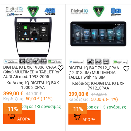
DIGITAL IQ BXK 19006_CPAA
DIGITAL IQ BXF 7912_CPAA
(9inc) MULTIMEDIA TABLET for
(12.3" SLIM) MULTIMEDIA
AUDI A6 mod. 1998-2005
TABLET with 4G SIM
Κωδικός: IQ-DIGITAL IQ BXK
Κωδικός: IQ-DIGITAL IQ BXF
19006_CPAA
7912_CPAA
399,00
€
399,00
€
449,00
€
449,00
€
Κερδίζεις:
50,00
€ (
-11
%)
Κερδίζεις:
50,00
€ (
-11
%)
Παράδοση σε 1-3 εργάσιμες
Παράδοση σε 1-3 εργάσιμες
-11%
-11%
-11%
-11%
ΑΓΟΡΑ
ΑΓΟΡΑ