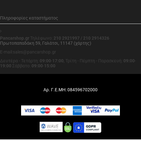
Πληροφορίες καταστήματος
Pancarshop.gr
Τηλέφωνο:
210 2921997 / 210 2914326
Πρωτοπαπαδάκη 59, Γαλάτσι, 11147 (χάρτης)
E-mail:sales@pancarshop.gr
Δευτέρα - Τετάρτη:
09:00
-
17:00
,
Τρίτη - Πέμπτη - Παρασκευή:
09:00
-
19:00
Σάββατο:
09:00
-
15:00
Αρ. Γ.Ε.ΜΗ: 084596702000