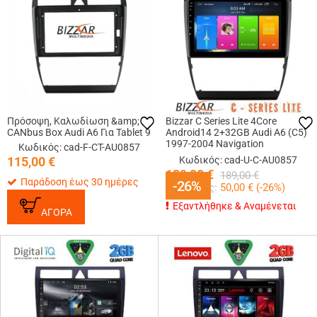
Πρόσοψη, Καλωδίωση &amp;
Bizzar C Series Lite 4Core
CANbus Box Audi A6 Για Tablet 9
Android14 2+32GB Audi A6 (C5)
1997-2004 Navigation
Κωδικός: cad-F-CT-AU0857
Multimedia Tablet 9
115,00
€
Κωδικός: cad-U-C-AU0857
139,00
€
189,00
€
Παράδοση έως 30 ημέρες
-26%
-26%
Κερδίζεις:
50,00
€ (
-26
%)
Εξαντλήθηκε & Αναμένεται
ΑΓΟΡΑ