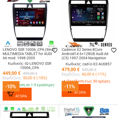
LENOVO SSR 10006_CPA (9inc)
Cadence X2 Series 8Core
MULTIMEDIA TABLET for AUDI
Android14 6+128GB Audi A6
A6 mod. 1998-2005
(C5) 1997-2004 Navigation
Multimedia Tablet 9
Κωδικός: IQ-LENOVO SSR
Κωδικός: cad-U-X2-AU0857
10006_CPA
479,00
€
539,00
€
449,00
€
499,00
€
Κερδίζεις:
60,00
€ (
-11
%)
Κερδίζεις:
50,00
€ (
-10
%)
Παράδοση έως 30 ημέρες
Παράδοση σε 1-3 εργάσιμες
-10%
-10%
-11%
-11%
ΑΓΟΡΑ
ΑΓΟΡΑ