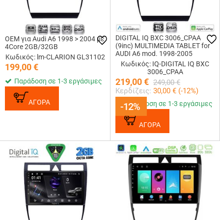
DIGITAL IQ BXC 3006_CPAA
OEM για Audi A6 1998 > 2004 με
(9inc) MULTIMEDIA TABLET for
4Core 2GB/32GB
AUDI A6 mod. 1998-2005
Κωδικός: lm-CLARION GL31102
Κωδικός: IQ-DIGITAL IQ BXC
199,00
€
3006_CPAA
219,00
€
Παράδοση σε 1-3 εργάσιμες
249,00
€
Κερδίζεις:
30,00
€ (
-12
%)
ΑΓΟΡΑ
Παράδοση σε 1-3 εργάσιμες
-12%
-12%
ΑΓΟΡΑ