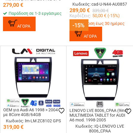
Multimedia Tablet 9 Με Carplay
279,00
€
Κωδικός: cad-U-N44-AU0857
&amp; Android Auto
289,00
€
339,00
€
Παράδοση σε 1-3 εργάσιμες
Κερδίζεις:
50,00
€ (
-15
%)
Παράδοση έως 30 ημέρες
-15%
-15%
ΑΓΟΡΑ
ΑΓΟΡΑ
OEM για Audi A6 1998 > 2004
LENOVO LVE 8006_CPAA (9inc)
με 8Core 4GB/64GB
MULTIMEDIA TABLET for AUDI
A6 mod. 1998-2005
Κωδικός: lm-LM ZC8102 GPS
319,00
€
Κωδικός: IQ-LENOVO LVE
8006_CPAA