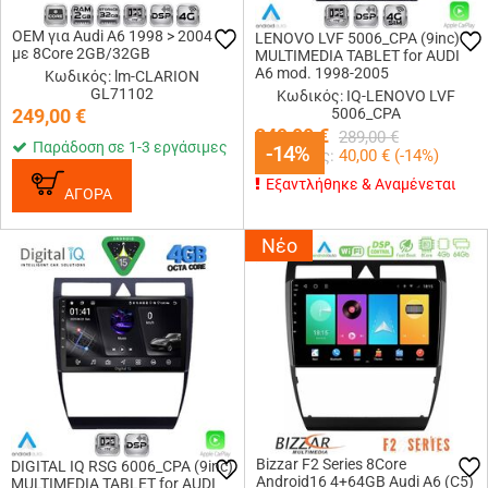
OEM για Audi A6 1998 > 2004
LENOVO LVF 5006_CPA (9inc)
με 8Core 2GB/32GB
MULTIMEDIA TABLET for AUDI
A6 mod. 1998-2005
Κωδικός: lm-CLARION
GL71102
Κωδικός: IQ-LENOVO LVF
249,00
€
5006_CPA
249,00
€
289,00
€
Παράδοση σε 1-3 εργάσιμες
-14%
-14%
Κερδίζεις:
40,00
€ (
-14
%)
Εξαντλήθηκε & Αναμένεται
ΑΓΟΡΑ
Νέο
Bizzar F2 Series 8Core
DIGITAL IQ RSG 6006_CPA (9inc)
Android16 4+64GB Audi A6 (C5)
MULTIMEDIA TABLET for AUDI