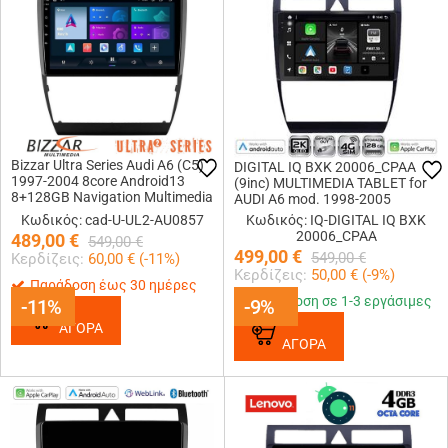
Bizzar Ultra Series Audi A6 (C5)
DIGITAL IQ BXK 20006_CPAA
1997-2004 8core Android13
(9inc) MULTIMEDIA TABLET for
8+128GB Navigation Multimedia
AUDI A6 mod. 1998-2005
Tablet 9
Κωδικός: cad-U-UL2-AU0857
Κωδικός: IQ-DIGITAL IQ BXK
20006_CPAA
489,00
€
549,00
€
499,00
€
549,00
€
Κερδίζεις:
60,00
€ (
-11
%)
Κερδίζεις:
50,00
€ (
-9
%)
Παράδοση έως 30 ημέρες
Παράδοση σε 1-3 εργάσιμες
-11%
-11%
-9%
-9%
ΑΓΟΡΑ
ΑΓΟΡΑ