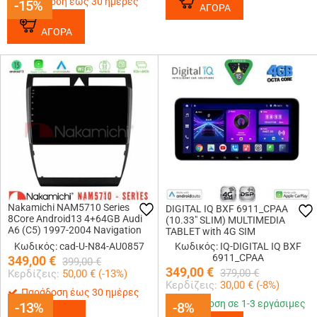
Παράδοση έως 30 ημέρες
-15%
-15%
ΑΓΟΡΑ
ΑΓΟΡΑ
Nakamichi NAM5710 Series
DIGITAL IQ BXF 6911_CPAA
8Core Android13 4+64GB Audi
(10.33" SLIM) MULTIMEDIA
A6 (C5) 1997-2004 Navigation
TABLET with 4G SIM
Multimedia Tablet 9
Κωδικός: cad-U-N84-AU0857
Κωδικός: IQ-DIGITAL IQ BXF
6911_CPAA
349,00
€
399,00
€
349,00
€
379,00
€
Κερδίζεις:
50,00
€ (
-13
%)
Κερδίζεις:
30,00
€ (
-8
%)
Παράδοση έως 30 ημέρες
Παράδοση σε 1-3 εργάσιμες
-13%
-13%
-8%
-8%