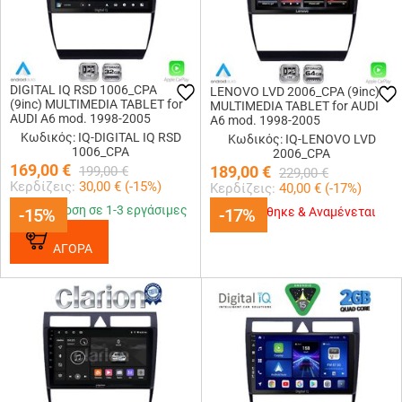
DIGITAL IQ RSD 1006_CPA
LENOVO LVD 2006_CPA (9inc)
(9inc) MULTIMEDIA TABLET for
MULTIMEDIA TABLET for AUDI
AUDI A6 mod. 1998-2005
A6 mod. 1998-2005
Κωδικός: IQ-DIGITAL IQ RSD
Κωδικός: IQ-LENOVO LVD
1006_CPA
2006_CPA
169,00
€
189,00
€
199,00
€
229,00
€
Κερδίζεις:
30,00
€ (
-15
%)
Κερδίζεις:
40,00
€ (
-17
%)
Παράδοση σε 1-3 εργάσιμες
-15%
-15%
-17%
-17%
Εξαντλήθηκε & Αναμένεται
ΑΓΟΡΑ