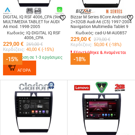
DIGITAL IQ RSF 4006_CPA (9inc)
Bizzar M Series 8Core Android16
MULTIMEDIA TABLET for AUDI
2+32GB Audi A6 (C5) 1997-2004
A6 mod. 1998-2005
Navigation Multimedia Tablet 9
Κωδικός: IQ-DIGITAL IQ RSF
Κωδικός: cad-U-M-AU0857
4006_CPA
229,00
€
279,00
€
229,00
€
269,00
€
Κερδίζεις:
50,00
€ (
-18
%)
Κερδίζεις:
40,00
€ (
-15
%)
Εξαντλήθηκε & Αναμένεται
Παράδοση σε 1-3 εργάσιμες
-15%
-15%
-18%
-18%
ΑΓΟΡΑ