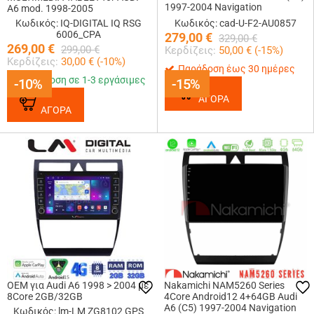
1997-2004 Navigation
A6 mod. 1998-2005
Multimedia Tablet 9
Κωδικός: IQ-DIGITAL IQ RSG
Κωδικός: cad-U-F2-AU0857
6006_CPA
279,00
€
329,00
€
269,00
€
299,00
€
Κερδίζεις:
50,00
€ (
-15
%)
Κερδίζεις:
30,00
€ (
-10
%)
Παράδοση έως 30 ημέρες
Παράδοση σε 1-3 εργάσιμες
-10%
-10%
-15%
-15%
ΑΓΟΡΑ
ΑΓΟΡΑ
OEM για Audi A6 1998 > 2004 με
Nakamichi NAM5260 Series
8Core 2GB/32GB
4Core Android12 4+64GB Audi
A6 (C5) 1997-2004 Navigation
Κωδικός: lm-LM ZG8102 GPS