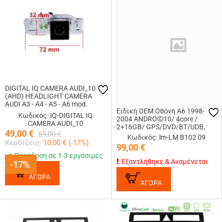
DIGITAL IQ CAMERA AUDI_10
(AHD) HEADLIGHT CAMERA
AUDI A3 - A4 - A5 - A6 mod.
Ειδική OEM Οθόνη A6 1998-
2003-2012
Κωδικός: IQ-DIGITAL IQ
2004 ANDROID10/ 4core /
CAMERA AUDI_10
2+16GB/ GPS/DVD/BT/UDB,
49,00
€
59,00
€
Κωδικός: lm-LM B102 09
Κερδίζεις:
10,00
€ (
-17
%)
99,00
€
Παράδοση σε 1-3 εργάσιμες
Εξαντλήθηκε & Αναμένεται
-17%
-17%
ΑΓΟΡΑ
ΑΓΟΡΑ