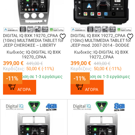
DIGITAL IQ BXK 19270_CPAA
DIGITAL IQ BXK 19272_CPAA
(10inc) MULTIMEDIA TABLET for
(10inc) MULTIMEDIA TABLET for
JEEP CHEROKEE – LIBERTY
JEEP mod. 2007-2014 - DODGE
mod. 2007-2014
mod. 2007-2014
Κωδικός: IQ-DIGITAL IQ BXK
Κωδικός: IQ-DIGITAL IQ BXK
19270_CPAA
19272_CPAA
399,00
€
399,00
€
449,00
€
449,00
€
Κερδίζεις:
50,00
€ (
-11
%)
Κερδίζεις:
50,00
€ (
-11
%)
Παράδοση σε 1-3 εργάσιμες
Παράδοση σε 1-3 εργάσιμες
-11%
-11%
-11%
-11%
ΑΓΟΡΑ
ΑΓΟΡΑ