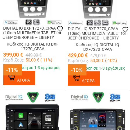
DIGITAL IQ BXF 17270_CPAA
DIGITAL IQ BXF 7270_CPAA
(10inc) MULTIMEDIA TABLET for
(10inc) MULTIMEDIA TABLET for
JEEP CHEROKEE – LIBERTY
JEEP CHEROKEE – LIBERTY
mod. 2007-2014
mod. 2007-2014
Κωδικός: IQ-DIGITAL IQ BXF
Κωδικός: IQ-DIGITAL IQ
17270_CPAA
BXF7270_CPAA
399,00
€
429,00
€
449,00
€
479,00
€
Κερδίζεις:
50,00
€ (
-11
%)
Κερδίζεις:
50,00
€ (
-10
%)
Παράδοση σε 1-3 εργάσιμες
Παράδοση σε 1-3 εργάσιμες
-11%
-11%
-10%
-10%
ΑΓΟΡΑ
ΑΓΟΡΑ