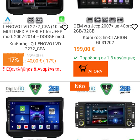
OEM για Jeep 2007> με 4Core
LENOVO LVD 2272_CPA (10inc)
2GB/32GB
MULTIMEDIA TABLET for JEEP
mod. 2007-2014 – DODGE mod.
Κωδικός: lm-CLARION
2007-2014
GL31202
Κωδικός: IQ-LENOVO LVD
199,00
€
2272_CPA
189,00
€
229,00
€
Παράδοση σε 1-3 εργάσιμες
-17%
-17%
Κερδίζεις:
40,00
€ (
-17
%)
Εξαντλήθηκε & Αναμένεται
ΑΓΟΡΑ
Νέο