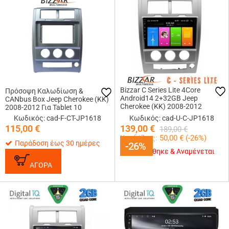
Bizzar C Series Lite 4Core
Πρόσοψη Καλωδίωση &
Android14 2+32GB Jeep
CANbus Box Jeep Cherokee (KK)
Cherokee (KK) 2008-2012
2008-2012 Για Tablet 10
Navigation Multimedia Tablet 10
Κωδικός: cad-F-CT-JP1618
Κωδικός: cad-U-C-JP1618
115,00
€
139,00
€
189,00
€
Κερδίζεις:
50,00
€ (
-26
%)
Παράδοση έως 30 ημέρες
-26%
-26%
Εξαντλήθηκε & Αναμένεται
ΑΓΟΡΑ