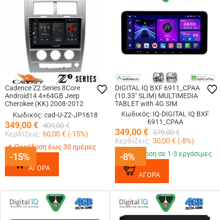
Cadence Z2 Series 8Core
DIGITAL IQ BXF 6911_CPAA
Android14 4+64GB Jeep
(10.33" SLIM) MULTIMEDIA
Cherokee (KK) 2008-2012
TABLET with 4G SIM
Navigation Multimedia Tablet 10
Κωδικός: IQ-DIGITAL IQ BXF
Κωδικός: cad-U-Z2-JP1618
Με Carplay & Android Auto
6911_CPAA
349,00
€
409,00
€
349,00
€
379,00
€
Κερδίζεις:
60,00
€ (
-15
%)
Κερδίζεις:
30,00
€ (
-8
%)
Παράδοση έως 30 ημέρες
Παράδοση σε 1-3 εργάσιμες
-15%
-15%
-8%
-8%
ΑΓΟΡΑ
ΑΓΟΡΑ