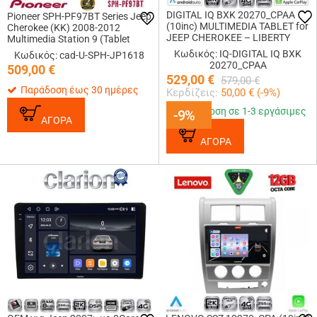
DIGITAL IQ BXK 20270_CPAA
Pioneer SPH-PF97BT Series Jeep
(10inc) MULTIMEDIA TABLET for
Cherokee (KK) 2008-2012
JEEP CHEROKEE – LIBERTY
Multimedia Station 9 (Tablet
mod. 2007-2014
Style) Με Carplay &amp; Android
Κωδικός: IQ-DIGITAL IQ BXK
Κωδικός: cad-U-SPH-JP1618
Auto
20270_CPAA
509,00
€
529,00
€
579,00
€
Παράδοση έως 30 ημέρες
Κερδίζεις:
50,00
€ (
-9
%)
Παράδοση σε 1-3 εργάσιμες
-9%
-9%
ΑΓΟΡΑ
ΑΓΟΡΑ