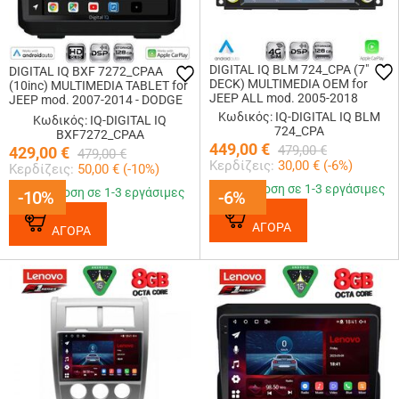
DIGITAL IQ BLM 724_CPA (7"
DIGITAL IQ BXF 7272_CPAA
DECK) MULTIMEDIA OEM for
(10inc) MULTIMEDIA TABLET for
JEEP ALL mod. 2005-2018
JEEP mod. 2007-2014 - DODGE
mod. 2007-2014
Κωδικός: IQ-DIGITAL IQ BLM
Κωδικός: IQ-DIGITAL IQ
724_CPA
BXF7272_CPAA
449,00
€
479,00
€
429,00
€
479,00
€
Κερδίζεις:
30,00
€ (
-6
%)
Κερδίζεις:
50,00
€ (
-10
%)
Παράδοση σε 1-3 εργάσιμες
Παράδοση σε 1-3 εργάσιμες
-10%
-10%
-6%
-6%
ΑΓΟΡΑ
ΑΓΟΡΑ