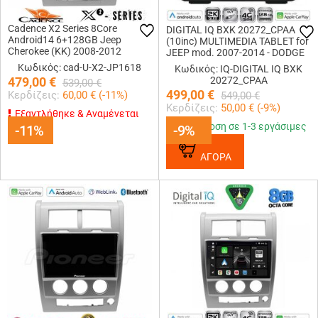
Cadence X2 Series 8Core
DIGITAL IQ BXK 20272_CPAA
Android14 6+128GB Jeep
(10inc) MULTIMEDIA TABLET for
Cherokee (KK) 2008-2012
JEEP mod. 2007-2014 - DODGE
Navigation Multimedia Tablet 10
mod. 2007-2014
Κωδικός: cad-U-X2-JP1618
Κωδικός: IQ-DIGITAL IQ BXK
479,00
€
20272_CPAA
539,00
€
499,00
€
Κερδίζεις:
60,00
€ (
-11
%)
549,00
€
Κερδίζεις:
50,00
€ (
-9
%)
Εξαντλήθηκε & Αναμένεται
Παράδοση σε 1-3 εργάσιμες
-11%
-11%
-9%
-9%
ΑΓΟΡΑ