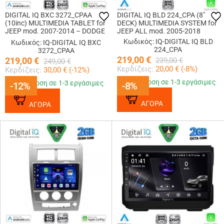
DIGITAL IQ BXC 3272_CPAA
DIGITAL IQ BLD 224_CPA (8"
(10inc) MULTIMEDIA TABLET for
DECK) MULTIMEDIA SYSTEM for
JEEP mod. 2007-2014 – DODGE
JEEP ALL mod. 2005-2018
mod. 2007-2014
Κωδικός: IQ-DIGITAL IQ BLD
Κωδικός: IQ-DIGITAL IQ BXC
224_CPA
3272_CPAA
219,00
€
219,00
€
239,00
€
249,00
€
Κερδίζεις:
20,00
€ (
-8
%)
Κερδίζεις:
30,00
€ (
-12
%)
Παράδοση σε 1-3 εργάσιμες
Παράδοση σε 1-3 εργάσιμες
-12%
-12%
-8%
-8%
ΑΓΟΡΑ
ΑΓΟΡΑ