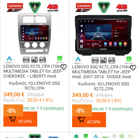
LENOVO SSQ 9270_CPA (10inc)
LENOVO SSQ 9272_CPA (10inc)
MULTIMEDIA TABLET for JEEP
MULTIMEDIA TABLET for JEEP
CHEROKEE – LIBERTY mod.
mod. 2007-2014 - DODGE mod.
2007-2014
2007-2014
Κωδικός: IQ-LENOVO SSQ
Κωδικός: IQ-LENOVO SSQ
9270_CPA
9272_CPA
349,00
€
349,00
€
379,00
€
379,00
€
Κερδίζεις:
30,00
€ (
-8
%)
Κερδίζεις:
30,00
€ (
-8
%)
Παράδοση σε 1-3 εργάσιμες
Παράδοση σε 1-3 εργάσιμες
-8%
-8%
-8%
-8%
ΑΓΟΡΑ
ΑΓΟΡΑ