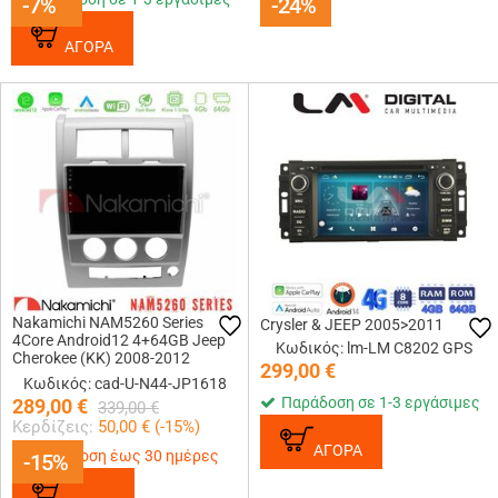
-7%
-7%
-24%
-24%
ΑΓΟΡΑ
Nakamichi NAM5260 Series
Crysler & JEEP 2005>2011
4Core Android12 4+64GB Jeep
Κωδικός: lm-LM C8202 GPS
Cherokee (KK) 2008-2012
299,00
€
Navigation Multimedia Tablet 10
Κωδικός: cad-U-N44-JP1618
Με Carplay &amp; Android Auto
Παράδοση σε 1-3 εργάσιμες
289,00
€
339,00
€
Κερδίζεις:
50,00
€ (
-15
%)
ΑΓΟΡΑ
Παράδοση έως 30 ημέρες
-15%
-15%