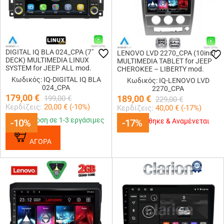
DIGITAL IQ BLA 024_CPA (7"
LENOVO LVD 2270_CPA (10inc)
DECK) MULTIMEDIA LINUX
MULTIMEDIA TABLET for JEEP
SYSTEM for JEEP ALL mod.
CHEROKEE – LIBERTY mod.
2005-2018
2007-2014
Κωδικός: IQ-DIGITAL IQ BLA
Κωδικός: IQ-LENOVO LVD
024_CPA
2270_CPA
179,00
€
189,00
€
199,00
€
229,00
€
Κερδίζεις:
20,00
€ (
-10
%)
Κερδίζεις:
40,00
€ (
-17
%)
Παράδοση σε 1-3 εργάσιμες
-10%
-10%
-17%
-17%
Εξαντλήθηκε & Αναμένεται
ΑΓΟΡΑ