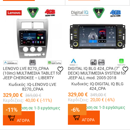
LENOVO LVE 8270_CPAA
DIGITAL IQ BLG 424_CPA (7”
(10inc) MULTIMEDIA TABLET for
DECK) MULTIMEDIA SYSTEM for
JEEP CHEROKEE – LIBERTY
JEEP ALL mod. 2005-2018
mod. 2007-2014
Κωδικός: IQ-DIGITAL IQ BLG
Κωδικός: IQ-LENOVO LVE
424_CPA
8270_CPAA
329,00
€
329,00
€
349,00
€
369,00
€
Κερδίζεις:
20,00
€ (
-6
%)
Κερδίζεις:
40,00
€ (
-11
%)
Παράδοση σε 1-3 εργάσιμες
Παράδοση σε 1-3 εργάσιμες
-11%
-11%
-6%
-6%
ΑΓΟΡΑ
ΑΓΟΡΑ