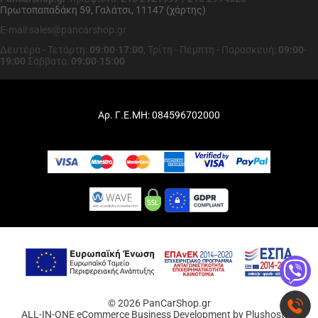
Πρωτοπαπαδάκη 59, Γαλάτσι, 11147 (χάρτης)
E-mail:sales@pancarshop.gr
Δευτέρα - Τετάρτη:
09:00
-
17:00
,
Τρίτη - Πέμπτη - Παρασκευή:
09:00
-
19:00
Σάββατο:
09:00
-
15:00
Αρ. Γ.Ε.ΜΗ: 084596702000
© 2026 PanCarShop.gr
ALL-IN-ONE eCommerce Business Development by Plushost.gr