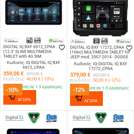
DIGITAL IQ BXF 6912_CPAA
DIGITAL IQ BXF 17272_CPAA
(12.3" SLIM) MULTIMEDIA
(10inc) MULTIMEDIA TABLET for
TABLET with 4G SIM
JEEP mod. 2007-2014 - DODGE
mod. 2007-2014
Κωδικός: IQ-DIGITAL IQ BXF
Κωδικός: IQ-DIGITAL IQ BXF
6912_CPAA
17272_CPAA
359,00
€
399,00
€
379,00
€
429,00
€
Κερδίζεις:
40,00
€ (
-10
%)
Κερδίζεις:
50,00
€ (
-12
%)
Παράδοση σε 1-3 εργάσιμες
Παράδοση σε 1-3 εργάσιμες
-10%
-10%
-12%
-12%
ΑΓΟΡΑ
ΑΓΟΡΑ