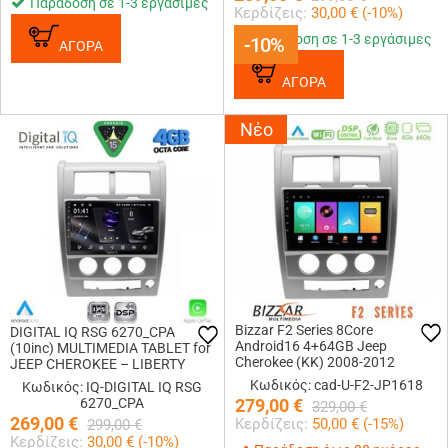
Παράδοση σε 1-3 εργάσιμες
Κερδίζεις:
30,00
€ (
-10
%)
Παράδοση σε 1-3 εργάσιμες
-10%
-10%
ΑΓΟΡΑ
ΑΓΟΡΑ
Νέο
Bizzar F2 Series 8Core
DIGITAL IQ RSG 6270_CPA
Android16 4+64GB Jeep
(10inc) MULTIMEDIA TABLET for
Cherokee (KK) 2008-2012
JEEP CHEROKEE – LIBERTY
Navigation Multimedia Tablet 10
mod. 2007-2014
Κωδικός: cad-U-F2-JP1618
Κωδικός: IQ-DIGITAL IQ RSG
6270_CPA
279,00
€
329,00
€
269,00
€
Κερδίζεις:
50,00
€ (
-15
%)
299,00
€
Κερδίζεις:
30,00
€ (
-10
%)