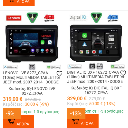
ΑΓΟΡΑ
DIGITAL IQ BXF 16272_CPAA
LENOVO LVE 8272_CPAA
(10inc) MULTIMEDIA TABLET for
(10inc) MULTIMEDIA TABLET for
JEEP mod. 2007-2014 - DODGE
JEEP mod. 2007-2014 - DODGE
mod. 2007-2014
mod. 2007-2014
Κωδικός: IQ-DIGITAL IQ BXF
Κωδικός: IQ-LENOVO LVE
16272_CPAA
8272_CPAA
329,00
€
319,00
€
379,00
€
349,00
€
Κερδίζεις:
50,00
€ (
-13
%)
Κερδίζεις:
30,00
€ (
-9
%)
Παράδοση σε 1-3 εργάσιμες
Παράδοση σε 1-3 εργάσιμες
-9%
-9%
-13%
-13%
ΑΓΟΡΑ
ΑΓΟΡΑ