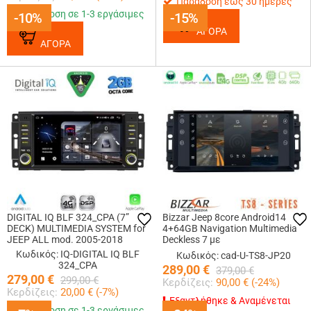
Παράδοση έως 30 ημέρες
Παράδοση σε 1-3 εργάσιμες
-10%
-10%
-15%
-15%
ΑΓΟΡΑ
ΑΓΟΡΑ
DIGITAL IQ BLF 324_CPA (7”
Bizzar Jeep 8core Android14
DECK) MULTIMEDIA SYSTEM for
4+64GB Navigation Multimedia
JEEP ALL mod. 2005-2018
Deckless 7 με
Carplay/AndroidAuto (OEM
Κωδικός: IQ-DIGITAL IQ BLF
Κωδικός: cad-U-TS8-JP20
Style)
324_CPA
289,00
€
379,00
€
279,00
€
299,00
€
Κερδίζεις:
90,00
€ (
-24
%)
Κερδίζεις:
20,00
€ (
-7
%)
Εξαντλήθηκε & Αναμένεται
Παράδοση σε 1-3 εργάσιμες