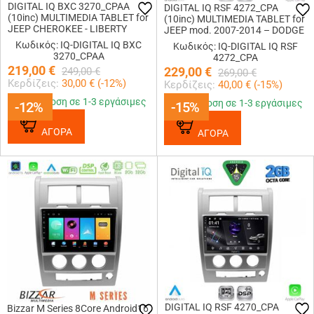
DIGITAL IQ BXC 3270_CPAA
DIGITAL IQ RSF 4272_CPA
(10inc) MULTIMEDIA TABLET for
(10inc) MULTIMEDIA TABLET for
JEEP CHEROKEE - LIBERTY
JEEP mod. 2007-2014 – DODGE
mod. 2007-2014
mod. 2007
Κωδικός: IQ-DIGITAL IQ BXC
Κωδικός: IQ-DIGITAL IQ RSF
3270_CPAA
4272_CPA
219,00
€
229,00
€
249,00
€
269,00
€
Κερδίζεις:
30,00
€ (
-12
%)
Κερδίζεις:
40,00
€ (
-15
%)
Παράδοση σε 1-3 εργάσιμες
Παράδοση σε 1-3 εργάσιμες
-12%
-12%
-15%
-15%
ΑΓΟΡΑ
ΑΓΟΡΑ
DIGITAL IQ RSF 4270_CPA
Bizzar M Series 8Core Android16