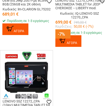
OEM για Jeep 2007> με 8Core
LENOVO SSZ 12270_CPA (10inc)
8GB/256GB και 2Κ οθόνη
MULTIMEDIA TABLET for JEEP
CHEROKEE – LIBERTY mod.
Κωδικός: lm-CLARION GL75202
2007-2014
689,01
€
Κωδικός: IQ-LENOVO SSZ
12270_CPA
Παράδοση σε 1-3 εργάσιμες
699,00
€
749,00
€
Κερδίζεις:
50,00
€ (
-7
%)
ΑΓΟΡΑ
Παράδοση σε 1-3 εργάσιμες
-7%
-7%
ΑΓΟΡΑ
LENOVO SSZ 12272_CPA
(10inc) MULTIMEDIA TABLET for