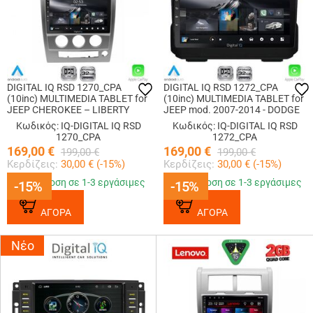
DIGITAL IQ RSD 1270_CPA
DIGITAL IQ RSD 1272_CPA
(10inc) MULTIMEDIA TABLET for
(10inc) MULTIMEDIA TABLET for
JEEP CHEROKEE – LIBERTY
JEEP mod. 2007-2014 - DODGE
mod. 2007-2014
mod. 2007-2014
Κωδικός: IQ-DIGITAL IQ RSD
Κωδικός: IQ-DIGITAL IQ RSD
1270_CPA
1272_CPA
169,00
€
169,00
€
199,00
€
199,00
€
Κερδίζεις:
30,00
€ (
-15
%)
Κερδίζεις:
30,00
€ (
-15
%)
Παράδοση σε 1-3 εργάσιμες
Παράδοση σε 1-3 εργάσιμες
-15%
-15%
-15%
-15%
ΑΓΟΡΑ
ΑΓΟΡΑ
Νέο