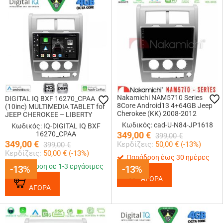
Nakamichi NAM5710 Series
DIGITAL IQ BXF 16270_CPAA
8Core Android13 4+64GB Jeep
(10inc) MULTIMEDIA TABLET for
Cherokee (KK) 2008-2012
JEEP CHEROKEE – LIBERTY
Navigation Multimedia Tablet 10
mod. 2007-2014
Κωδικός: cad-U-N84-JP1618
Κωδικός: IQ-DIGITAL IQ BXF
16270_CPAA
349,00
€
399,00
€
349,00
€
Κερδίζεις:
50,00
€ (
-13
%)
399,00
€
Κερδίζεις:
50,00
€ (
-13
%)
Παράδοση έως 30 ημέρες
Παράδοση σε 1-3 εργάσιμες
-13%
-13%
-13%
-13%
ΑΓΟΡΑ
ΑΓΟΡΑ