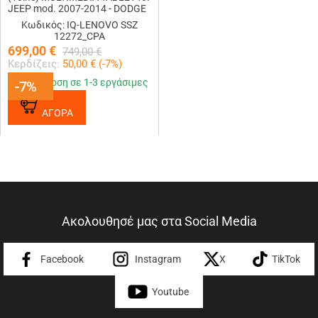
JEEP mod. 2007-2014 - DODGE
mod. 2007>
Κωδικός: IQ-LENOVO SSZ
12272_CPA
699,00
€
749,00
€
Κερδίζεις:
50,00
€ (
-7
%)
Παράδοση σε 1-3 εργάσιμες
-7%
-7%
ΑΓΟΡΑ
Ακολουθησέ μας στα Social Media
Facebook
Instagram
X
TikTok
Youtube