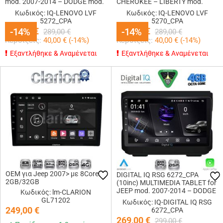
mod. 2007-2014 – DODGE mod.
CHEROKEE – LIBERTY mod.
2007-2014
2007-2014
Κωδικός: IQ-LENOVO LVF
Κωδικός: IQ-LENOVO LVF
5272_CPA
5270_CPA
249,00
-14%
-14%
€
249,00
-14%
-14%
€
289,00
€
289,00
€
Κερδίζεις:
40,00
€ (
-14
%)
Κερδίζεις:
40,00
€ (
-14
%)
Εξαντλήθηκε & Αναμένεται
Εξαντλήθηκε & Αναμένεται
OEM για Jeep 2007> με 8Core
DIGITAL IQ RSG 6272_CPA
2GB/32GB
(10inc) MULTIMEDIA TABLET for
JEEP mod. 2007-2014 – DODGE
Κωδικός: lm-CLARION
mod. 2007
GL71202
Κωδικός: IQ-DIGITAL IQ RSG
249,00
€
6272_CPA
269,00
€
299,00
€