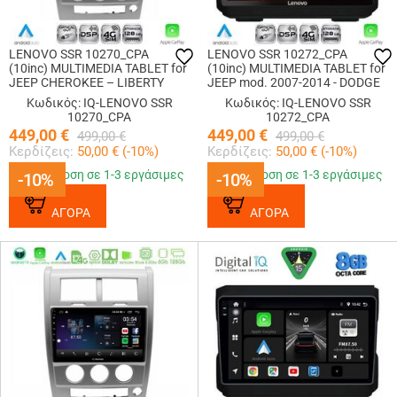
LENOVO SSR 10270_CPA
LENOVO SSR 10272_CPA
(10inc) MULTIMEDIA TABLET for
(10inc) MULTIMEDIA TABLET for
JEEP CHEROKEE – LIBERTY
JEEP mod. 2007-2014 - DODGE
mod. 2007-2014
mod. 2007-2014
Κωδικός: IQ-LENOVO SSR
Κωδικός: IQ-LENOVO SSR
10270_CPA
10272_CPA
449,00
€
449,00
€
499,00
€
499,00
€
Κερδίζεις:
50,00
€ (
-10
%)
Κερδίζεις:
50,00
€ (
-10
%)
Παράδοση σε 1-3 εργάσιμες
Παράδοση σε 1-3 εργάσιμες
-10%
-10%
-10%
-10%
ΑΓΟΡΑ
ΑΓΟΡΑ