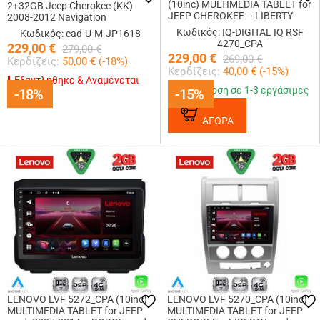
(10inc) MULTIMEDIA TABLET for
2+32GB Jeep Cherokee (KK)
JEEP CHEROKEE – LIBERTY
2008-2012 Navigation
mod. 2007-2014
Multimedia Tablet 10
Κωδικός: IQ-DIGITAL IQ RSF
Κωδικός: cad-U-M-JP1618
4270_CPA
229,00
€
279,00
€
229,00
€
269,00
€
Κερδίζεις:
50,00
€ (
-18
%)
Κερδίζεις:
40,00
€ (
-15
%)
Εξαντλήθηκε & Αναμένεται
Παράδοση σε 1-3 εργάσιμες
-18%
-18%
-15%
-15%
ΑΓΟΡΑ
LENOVO LVF 5272_CPA (10inc)
LENOVO LVF 5270_CPA (10inc)
MULTIMEDIA TABLET for JEEP
MULTIMEDIA TABLET for JEEP