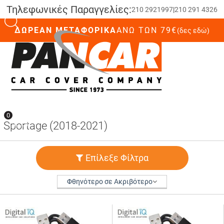
Τηλεφωνικές Παραγγελίες:
210 2921997
|
210 291 4326
ΔΩΡΕΑΝ ΜΕΤΑΦΟΡΙΚΑ
ΆΝΩ ΤΩΝ 79€
(δες εδώ)
0
0
Sportage (2018-2021)
Επίλεξε Φίλτρα
Φθηνότερο σε Ακριβότερο