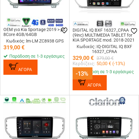
OEM για Kia Sportage 2019 > με
DIGITAL IQ BXF 16327_CPAA
8Core 4GB/64GB
(9inc) MULTIMEDIA TABLET for
KIA SPORTAGE mod. 2018-2021
Κωδικός: lm-LM ZC8938 GPS
319,00
€
Κωδικός: IQ-DIGITAL IQ BXF
16327_CPAA
Παράδοση σε 1-3 εργάσιμες
329,00
€
379,00
€
Κερδίζεις:
50,00
€ (
-13
%)
ΑΓΟΡΑ
Παράδοση σε 1-3 εργάσιμες
-13%
-13%
ΑΓΟΡΑ