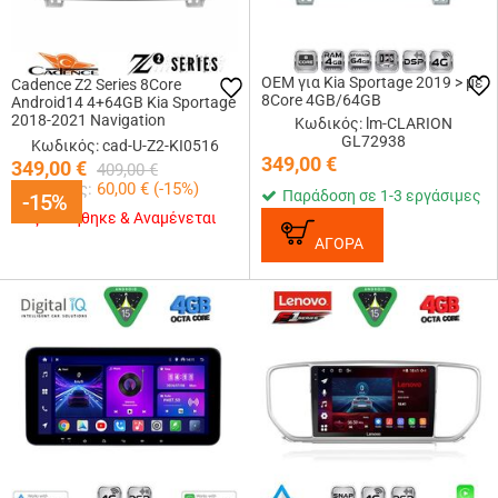
OEM για Kia Sportage 2019 > με
Cadence Z2 Series 8Core
8Core 4GB/64GB
Android14 4+64GB Kia Sportage
2018-2021 Navigation
Κωδικός: lm-CLARION
Multimedia Tablet 9 Με Carplay
GL72938
Κωδικός: cad-U-Z2-KI0516
& Android Auto
349,00
€
349,00
€
409,00
€
Κερδίζεις:
60,00
€ (
-15
%)
Παράδοση σε 1-3 εργάσιμες
-15%
-15%
Εξαντλήθηκε & Αναμένεται
ΑΓΟΡΑ