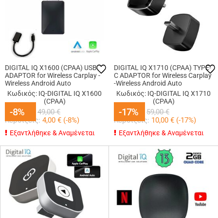
DIGITAL IQ X1600 (CPAA) USB
DIGITAL IQ X1710 (CPAA) TYPE-
ADAPTOR for Wireless Carplay -
C ADAPTOR for Wireless Carplay
Wireless Android Auto
-Wireless Android Auto
Κωδικός: IQ-DIGITAL IQ X1600
Κωδικός: IQ-DIGITAL IQ X1710
(CPAA)
(CPAA)
45,00
-8%
-8%
€
49,00
-17%
-17%
€
49,00
€
59,00
€
Κερδίζεις:
4,00
€ (
-8
%)
Κερδίζεις:
10,00
€ (
-17
%)
Εξαντλήθηκε & Αναμένεται
Εξαντλήθηκε & Αναμένεται