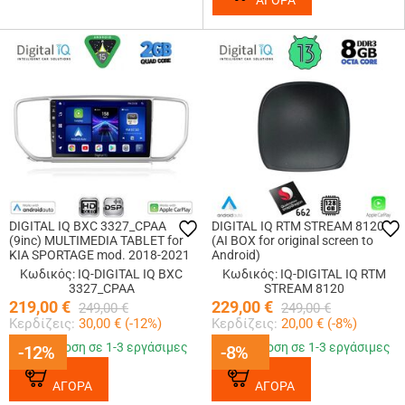
ΑΓΟΡΑ
DIGITAL IQ BXC 3327_CPAA
DIGITAL IQ RTM STREAM 8120
(9inc) MULTIMEDIA TABLET for
(AI BOX for original screen to
KIA SPORTAGE mod. 2018-2021
Android)
Κωδικός: IQ-DIGITAL IQ BXC
Κωδικός: IQ-DIGITAL IQ RTM
3327_CPAA
STREAM 8120
219,00
€
229,00
€
249,00
€
249,00
€
Κερδίζεις:
30,00
€ (
-12
%)
Κερδίζεις:
20,00
€ (
-8
%)
Παράδοση σε 1-3 εργάσιμες
Παράδοση σε 1-3 εργάσιμες
-12%
-12%
-8%
-8%
ΑΓΟΡΑ
ΑΓΟΡΑ