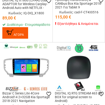
DIGITAL IQ X1800 (CPAA) USB
CANbus Box Kia Sportage 2018-
ADAPTOR for Wireless Carplay-
2021 Για Tablet 9
Android Auto with NETFLIX -
YOUTUBE - DISNEY+
Κωδικός: cad-F-CT-KI0516
Κωδικός: IQ-DIQ_X1800
115,00
€
89,00
€
Εξαντλήθηκε & Αναμένεται
Διαθέσιμο - Ετοιμοπαράδοτο
ΑΓΟΡΑ
Bizzar C Series Lite 4Core
DIGITAL IQ RTG STREAM 463 (AI
Android14 2+32GB Kia Sportage
BOX for original screen to
2018-2021 Navigation
Android)
Multimedia Tablet 9