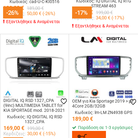
Κωδικός: IQ-DIGITAL IQ RTG
Κωδικός: cad-U-C-KI0516
STREAM 463
139,00
€
189,00
€
-26%
-26%
165,00
-17%
-17%
€
199,00
€
Κερδίζεις:
50,00
€ (
-26
%)
Κερδίζεις:
34,00
€ (
-17
%)
Εξαντλήθηκε & Αναμένεται
Εξαντλήθηκε & Αναμένεται
DIGITAL IQ RSD 1327_CPA
OEM για Kia Sportage 2019 > με
(9inc) MULTIMEDIA TABLET for
4Core 2GB/32GB
KIA SPORTAGE mod. 2018-2021
Κωδικός: lm-LM ZN4938 GPS
Κωδικός: IQ-DIGITAL IQ RSD
189,00
€
1327_CPA
169,00
€
Παράδοση σε 1-3 εργάσιμες
199,00
€
Κερδίζεις:
30,00
€ (
-15
%)