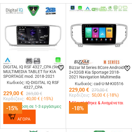
DIGITAL IQ RSF 4327_CPA (9inc)
Bizzar M Series 8Core Android16
MULTIMEDIA TABLET for KIA
2+32GB Kia Sportage 2018-
SPORTAGE mod. 2018-2021
2021 Navigation Multimedia
Tablet 9
Κωδικός: IQ-DIGITAL IQ RSF
Κωδικός: cad-U-M-KI0516
4327_CPA
229,00
€
279,00
€
229,00
€
269,00
€
Κερδίζεις:
50,00
€ (
-18
%)
Κερδίζεις:
40,00
€ (
-15
%)
Εξαντλήθηκε & Αναμένεται
Παράδοση σε 1-3 εργάσιμες
-15%
-15%
-18%
-18%
ΑΓΟΡΑ