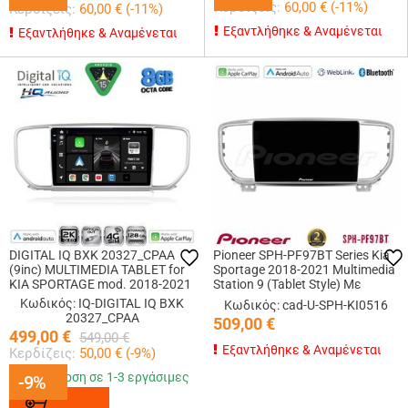
Κερδίζεις:
60,00
€ (
-11
%)
Κερδίζεις:
60,00
€ (
-11
%)
Εξαντλήθηκε & Αναμένεται
Εξαντλήθηκε & Αναμένεται
DIGITAL IQ BXK 20327_CPAA
Pioneer SPH-PF97BT Series Kia
(9inc) MULTIMEDIA TABLET for
Sportage 2018-2021 Multimedia
KIA SPORTAGE mod. 2018-2021
Station 9 (Tablet Style) Με
Carplay &amp; Android Auto
Κωδικός: IQ-DIGITAL IQ BXK
Κωδικός: cad-U-SPH-KI0516
20327_CPAA
509,00
€
499,00
€
549,00
€
Εξαντλήθηκε & Αναμένεται
Κερδίζεις:
50,00
€ (
-9
%)
Παράδοση σε 1-3 εργάσιμες
-9%
-9%