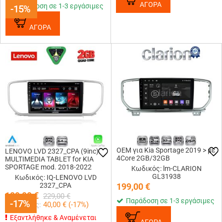
ΑΓΟΡΑ
Παράδοση σε 1-3 εργάσιμες
-15%
-15%
ΑΓΟΡΑ
OEM για Kia Sportage 2019 > με
LENOVO LVD 2327_CPA (9inc)
4Core 2GB/32GB
MULTIMEDIA TABLET for KIA
SPORTAGE mod. 2018-2022
Κωδικός: lm-CLARION
GL31938
Κωδικός: IQ-LENOVO LVD
2327_CPA
199,00
€
189,00
€
229,00
€
Παράδοση σε 1-3 εργάσιμες
-17%
-17%
Κερδίζεις:
40,00
€ (
-17
%)
Εξαντλήθηκε & Αναμένεται