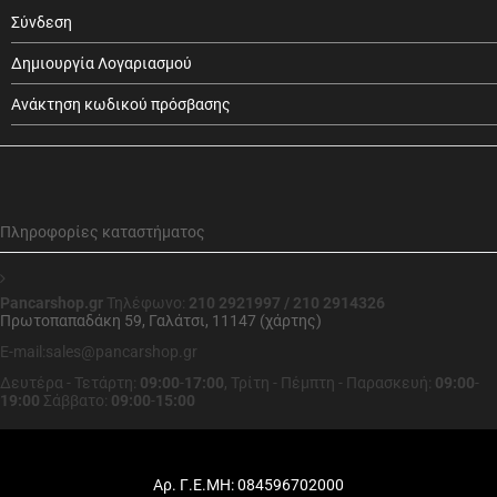
Σύνδεση
Δημιουργία Λογαριασμού
Ανάκτηση κωδικού πρόσβασης
Πληροφορίες καταστήματος
Pancarshop.gr
Τηλέφωνο:
210 2921997 / 210 2914326
Πρωτοπαπαδάκη 59, Γαλάτσι, 11147 (χάρτης)
E-mail:sales@pancarshop.gr
Δευτέρα - Τετάρτη:
09:00
-
17:00
,
Τρίτη - Πέμπτη - Παρασκευή:
09:00
-
19:00
Σάββατο:
09:00
-
15:00
Αρ. Γ.Ε.ΜΗ: 084596702000