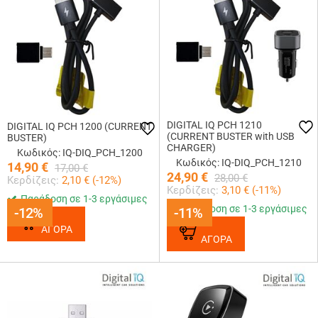
DIGITAL IQ PCH 1210
DIGITAL IQ PCH 1200 (CURRENT
(CURRENT BUSTER with USB
BUSTER)
CHARGER)
Κωδικός: IQ-DIQ_PCH_1200
Κωδικός: IQ-DIQ_PCH_1210
14,90
€
17,00
€
24,90
€
28,00
€
Κερδίζεις:
2,10
€ (
-12
%)
Κερδίζεις:
3,10
€ (
-11
%)
Παράδοση σε 1-3 εργάσιμες
Παράδοση σε 1-3 εργάσιμες
-12%
-12%
-11%
-11%
ΑΓΟΡΑ
ΑΓΟΡΑ