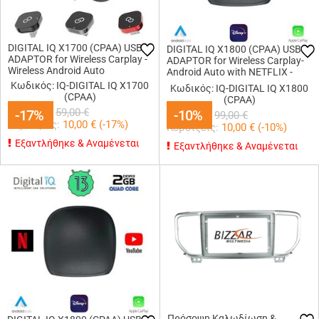
DIGITAL IQ X1700 (CPAA) USB
DIGITAL IQ X1800 (CPAA) USB
ADAPTOR for Wireless Carplay -
ADAPTOR for Wireless Carplay-
Wireless Android Auto
Android Auto with NETFLIX -
YOUTUBE - DISNEY+
Κωδικός: IQ-DIGITAL IQ X1700
Κωδικός: IQ-DIGITAL IQ X1800
(CPAA)
(CPAA)
49,00
€
59,00
€
-17%
-17%
89,00
-10%
-10%
€
99,00
€
Κερδίζεις:
10,00
€ (
-17
%)
Κερδίζεις:
10,00
€ (
-10
%)
Εξαντλήθηκε & Αναμένεται
Εξαντλήθηκε & Αναμένεται
Πρόσοψη Καλωδίωση &