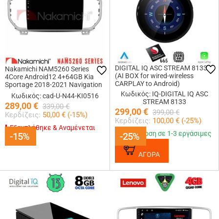
DIGITAL IQ ASC STREAM 8133
Nakamichi NAM5260 Series
(AI BOX for wired-wireless
4Core Android12 4+64GB Kia
CARPLAY to Android)
Sportage 2018-2021 Navigation
Multimedia Tablet 9 Με Carplay
Κωδικός: IQ-DIGITAL IQ ASC
Κωδικός: cad-U-N44-KI0516
&amp; Android Auto
STREAM 8133
289,00
€
339,00
€
299,00
€
399,00
€
Κερδίζεις:
50,00
€ (
-15
%)
Κερδίζεις:
100,00
€ (
-25
%)
Εξαντλήθηκε & Αναμένεται
Παράδοση σε 1-3 εργάσιμες
-15%
-15%
-25%
-25%
ΑΓΟΡΑ