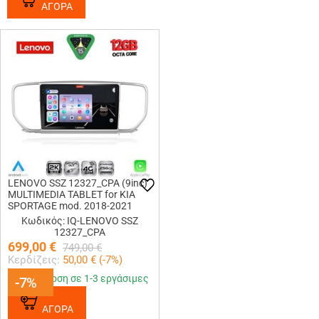
ΑΓΟΡΑ
LENOVO SSZ 12327_CPA (9inc)
MULTIMEDIA TABLET for KIA
SPORTAGE mod. 2018-2021
Κωδικός: IQ-LENOVO SSZ
12327_CPA
699,00
€
749,00
€
Κερδίζεις:
50,00
€ (
-7
%)
Παράδοση σε 1-3 εργάσιμες
-7%
-7%
ΑΓΟΡΑ