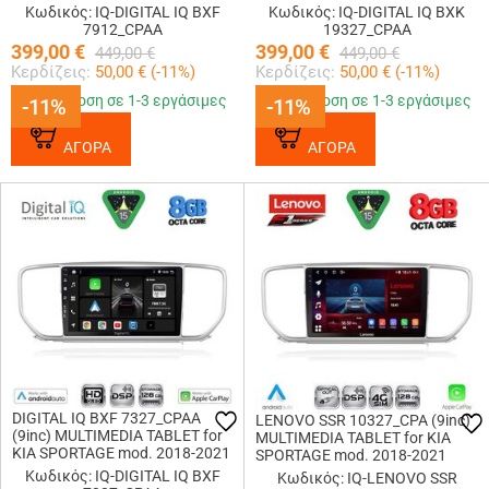
Κωδικός: IQ-DIGITAL IQ BXF
Κωδικός: IQ-DIGITAL IQ BXK
7912_CPAA
19327_CPAA
399,00
€
399,00
€
449,00
€
449,00
€
Κερδίζεις:
50,00
€ (
-11
%)
Κερδίζεις:
50,00
€ (
-11
%)
Παράδοση σε 1-3 εργάσιμες
Παράδοση σε 1-3 εργάσιμες
-11%
-11%
-11%
-11%
ΑΓΟΡΑ
ΑΓΟΡΑ
DIGITAL IQ BXF 7327_CPAA
LENOVO SSR 10327_CPA (9inc)
(9inc) MULTIMEDIA TABLET for
MULTIMEDIA TABLET for KIA
KIA SPORTAGE mod. 2018-2021
SPORTAGE mod. 2018-2021
Κωδικός: IQ-DIGITAL IQ BXF
Κωδικός: IQ-LENOVO SSR