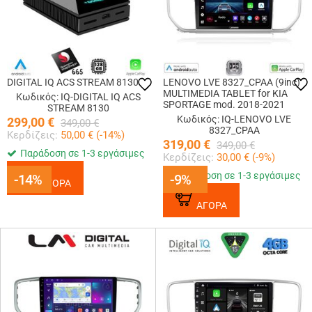
DIGITAL IQ ACS STREAM 8130
LENOVO LVE 8327_CPAA (9inc)
MULTIMEDIA TABLET for KIA
Κωδικός: IQ-DIGITAL IQ ACS
SPORTAGE mod. 2018-2021
STREAM 8130
Κωδικός: IQ-LENOVO LVE
299,00
€
349,00
€
8327_CPAA
Κερδίζεις:
50,00
€ (
-14
%)
319,00
€
349,00
€
Παράδοση σε 1-3 εργάσιμες
Κερδίζεις:
30,00
€ (
-9
%)
Παράδοση σε 1-3 εργάσιμες
-14%
-14%
-9%
-9%
ΑΓΟΡΑ
ΑΓΟΡΑ