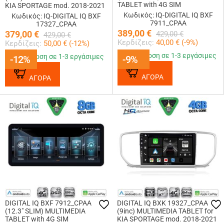
TABLET with 4G SIM
KIA SPORTAGE mod. 2018-2021
Κωδικός: IQ-DIGITAL IQ BXF
Κωδικός: IQ-DIGITAL IQ BXF
7911_CPAA
17327_CPAA
389,00
€
379,00
€
429,00
€
429,00
€
Κερδίζεις:
40,00
€ (
-9
%)
Κερδίζεις:
50,00
€ (
-12
%)
Παράδοση σε 1-3 εργάσιμες
Παράδοση σε 1-3 εργάσιμες
-12%
-12%
-9%
-9%
ΑΓΟΡΑ
ΑΓΟΡΑ
DIGITAL IQ BXF 7912_CPAA
DIGITAL IQ BXK 19327_CPAA
(12.3" SLIM) MULTIMEDIA
(9inc) MULTIMEDIA TABLET for
TABLET with 4G SIM
KIA SPORTAGE mod. 2018-2021