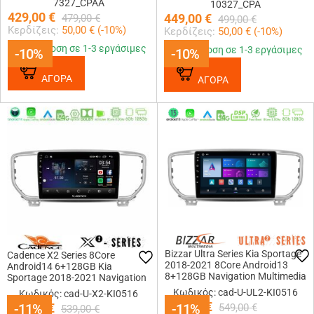
7327_CPAA
10327_CPA
429,00
€
449,00
€
479,00
€
499,00
€
Κερδίζεις:
50,00
€ (
-10
%)
Κερδίζεις:
50,00
€ (
-10
%)
Παράδοση σε 1-3 εργάσιμες
Παράδοση σε 1-3 εργάσιμες
-10%
-10%
-10%
-10%
ΑΓΟΡΑ
ΑΓΟΡΑ
Bizzar Ultra Series Kia Sportage
Cadence X2 Series 8Core
2018-2021 8Core Android13
Android14 6+128GB Kia
8+128GB Navigation Multimedia
Sportage 2018-2021 Navigation
Tablet 9
Multimedia Tablet 9
Κωδικός: cad-U-UL2-KI0516
Κωδικός: cad-U-X2-KI0516
489,00
€
479,00
-11%
-11%
€
-11%
-11%
549,00
€
539,00
€