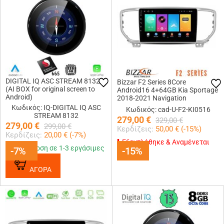
DIGITAL IQ ASC STREAM 8132
Bizzar F2 Series 8Core
(AI BOX for original screen to
Android16 4+64GB Kia Sportage
Android)
2018-2021 Navigation
Multimedia Tablet 9
Κωδικός: IQ-DIGITAL IQ ASC
Κωδικός: cad-U-F2-KI0516
STREAM 8132
279,00
€
329,00
€
279,00
€
299,00
€
Κερδίζεις:
50,00
€ (
-15
%)
Κερδίζεις:
20,00
€ (
-7
%)
Εξαντλήθηκε & Αναμένεται
Παράδοση σε 1-3 εργάσιμες
-7%
-7%
-15%
-15%
ΑΓΟΡΑ