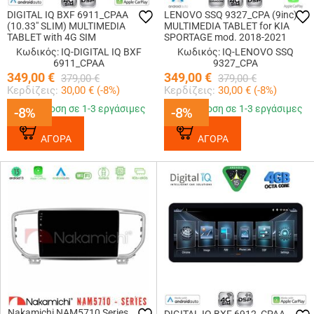
DIGITAL IQ BXF 6911_CPAA
LENOVO SSQ 9327_CPA (9inc)
(10.33" SLIM) MULTIMEDIA
MULTIMEDIA TABLET for KIA
TABLET with 4G SIM
SPORTAGE mod. 2018-2021
Κωδικός: IQ-DIGITAL IQ BXF
Κωδικός: IQ-LENOVO SSQ
6911_CPAA
9327_CPA
349,00
€
349,00
€
379,00
€
379,00
€
Κερδίζεις:
30,00
€ (
-8
%)
Κερδίζεις:
30,00
€ (
-8
%)
Παράδοση σε 1-3 εργάσιμες
Παράδοση σε 1-3 εργάσιμες
-8%
-8%
-8%
-8%
ΑΓΟΡΑ
ΑΓΟΡΑ
Nakamichi NAM5710 Series