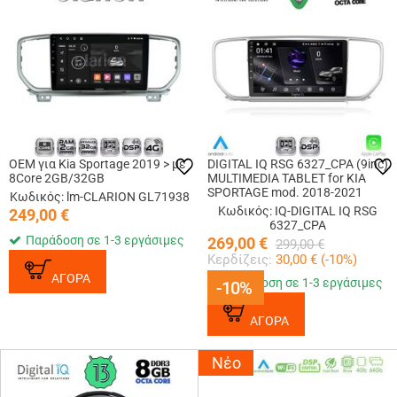
OEM για Kia Sportage 2019 > με
DIGITAL IQ RSG 6327_CPA (9inc)
8Core 2GB/32GB
MULTIMEDIA TABLET for KIA
SPORTAGE mod. 2018-2021
Κωδικός: lm-CLARION GL71938
Κωδικός: IQ-DIGITAL IQ RSG
249,00
€
6327_CPA
Παράδοση σε 1-3 εργάσιμες
269,00
€
299,00
€
Κερδίζεις:
30,00
€ (
-10
%)
ΑΓΟΡΑ
Παράδοση σε 1-3 εργάσιμες
-10%
-10%
ΑΓΟΡΑ
Νέο