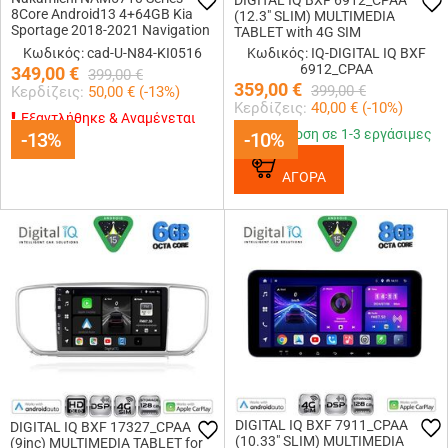
DIGITAL IQ BXF 6912_CPAA
8Core Android13 4+64GB Kia
(12.3" SLIM) MULTIMEDIA
Sportage 2018-2021 Navigation
TABLET with 4G SIM
Multimedia Tablet 9
Κωδικός: cad-U-N84-KI0516
Κωδικός: IQ-DIGITAL IQ BXF
6912_CPAA
349,00
€
399,00
€
359,00
€
399,00
€
Κερδίζεις:
50,00
€ (
-13
%)
Κερδίζεις:
40,00
€ (
-10
%)
Εξαντλήθηκε & Αναμένεται
Παράδοση σε 1-3 εργάσιμες
-13%
-13%
-10%
-10%
ΑΓΟΡΑ
DIGITAL IQ BXF 7911_CPAA
DIGITAL IQ BXF 17327_CPAA
(10.33" SLIM) MULTIMEDIA
(9inc) MULTIMEDIA TABLET for