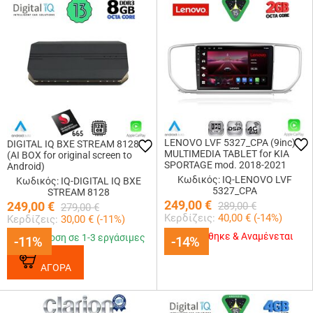
LENOVO LVF 5327_CPA (9inc)
DIGITAL IQ BXE STREAM 8128
MULTIMEDIA TABLET for KIA
(AI BOX for original screen to
SPORTAGE mod. 2018-2021
Android)
Κωδικός: IQ-LENOVO LVF
Κωδικός: IQ-DIGITAL IQ BXE
5327_CPA
STREAM 8128
249,00
€
249,00
€
289,00
€
279,00
€
Κερδίζεις:
40,00
€ (
-14
%)
Κερδίζεις:
30,00
€ (
-11
%)
Εξαντλήθηκε & Αναμένεται
Παράδοση σε 1-3 εργάσιμες
-11%
-11%
-14%
-14%
ΑΓΟΡΑ