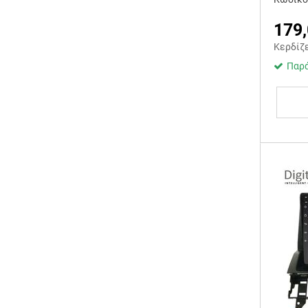
179
Κερδίζ
Παρά