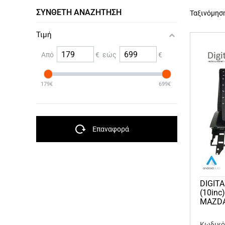
ΣΎΝΘΕΤΗ ΑΝΑΖΉΤΗΣΗ
Ταξινόμησ
Τιμή
Από
€ εώς
€
179€
699€
Επαναφορά
DIGIT
(10inc
MAZDA
Κωδικός