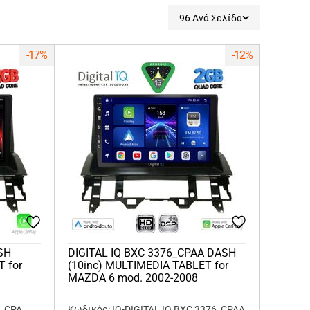
96 Ανά Σελίδα
-17%
-12%
SH
DIGITAL IQ BXC 3376_CPAA DASH
T for
(10inc) MULTIMEDIA TABLET for
MAZDA 6 mod. 2002-2008
6_CPA
Κωδικός: IQ-DIGITAL IQ BXC 3376_CPAA