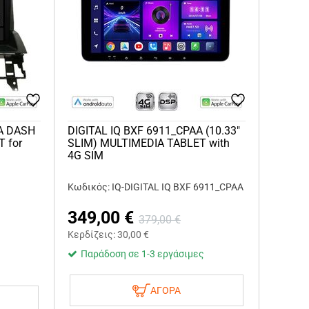
AA DASH
DIGITAL IQ BXF 6911_CPAA (10.33"
T for
SLIM) MULTIMEDIA TABLET with
4G SIM
Κωδικός: IQ-DIGITAL IQ BXF 6911_CPAA
349,00
€
379,00
€
Κερδίζεις:
30,00
€
Παράδοση σε 1-3 εργάσιμες
ΑΓΟΡΑ