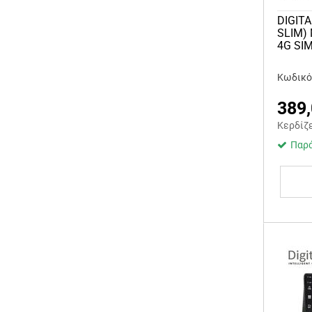
DIGITA
SLIM)
4G SI
Κωδικός
389
Κερδίζ
Παρά