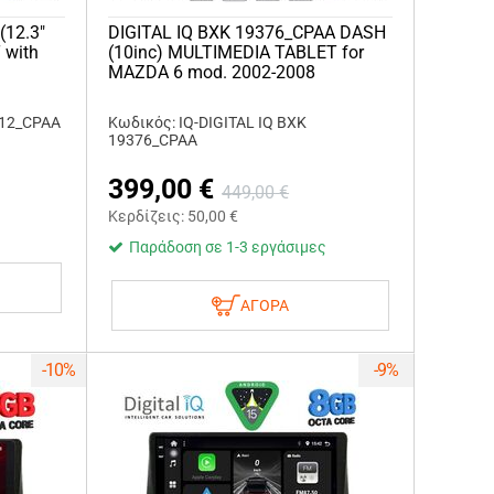
(12.3"
DIGITAL IQ BXK 19376_CPAA DASH
 with
(10inc) MULTIMEDIA TABLET for
MAZDA 6 mod. 2002-2008
912_CPAA
Κωδικός: IQ-DIGITAL IQ BXK
19376_CPAA
399,00
€
449,00
€
Κερδίζεις:
50,00
€
Παράδοση σε 1-3 εργάσιμες
ΑΓΟΡΑ
-10%
-9%