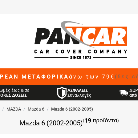
ΡΕΑΝ ΜΕΤΑΦΟΡΙΚΑ
άνω των 79€
(δες ε
ΑΣΦΑΛΕΙΣ
ωμές έως & σε
ΔΩΡ
Συναλλαγές
ΤΟΚΕΣ ΔΟΣΕΙΣ
από 
/
MAZDA
/
Mazda 6
/
Mazda 6 (2002-2005)
19
προϊόντα
(
)
Mazda 6 (2002-2005)