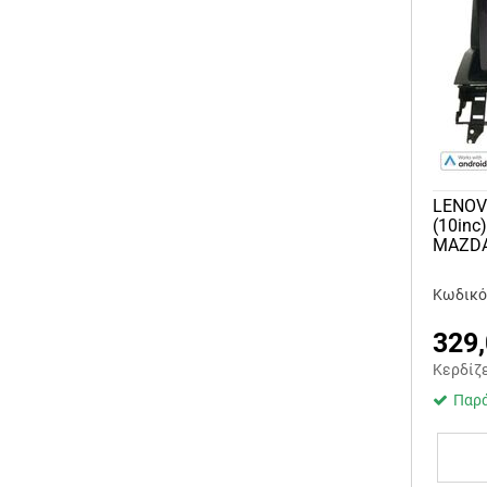
LENOV
(10inc
MAZDA
Κωδικό
329
Κερδίζ
Παρά