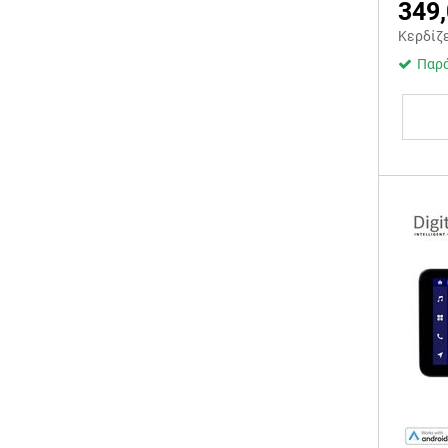
349
Κερδίζ
Παρά