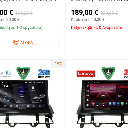
,00
€
189,00
€
199,00
€
229,00
€
εις:
20,00
€
Κερδίζεις:
40,00
€
δοση σε 1-3 εργάσιμες
Εξαντλήθηκε & Αναμένεται
ΑΓΟΡΑ
-15%