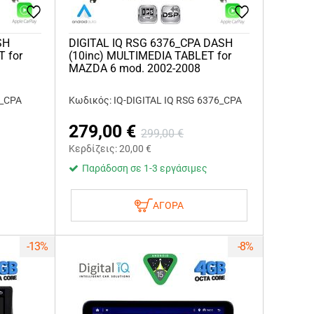
SH
DIGITAL IQ RSG 6376_CPA DASH
T for
(10inc) MULTIMEDIA TABLET for
MAZDA 6 mod. 2002-2008
6_CPA
Κωδικός: IQ-DIGITAL IQ RSG 6376_CPA
279,00
€
299,00
€
Κερδίζεις:
20,00
€
Παράδοση σε 1-3 εργάσιμες
ΑΓΟΡΑ
-13%
-8%