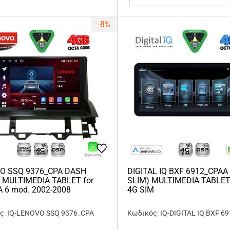
-8%
O SSQ 9376_CPA DASH
DIGITAL IQ BXF 6912_CPAA 
) MULTIMEDIA TABLET for
SLIM) MULTIMEDIA TABLET
 6 mod. 2002-2008
4G SIM
ς: IQ-LENOVO SSQ 9376_CPA
Κωδικός: IQ-DIGITAL IQ BXF 6