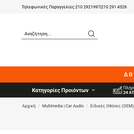
Τηλεφωνικές Παραγγελίες:
210 2921997
|
210 291 4326
ΔΩ
Πληρ
Κατηγορίες Προιόντων
24 Α
Αρχική
/
Multimedia | Car Audio
/
Ειδικές Oθόνες (OEM)