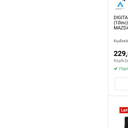
DIGIT
(10inc
MAZDA
Κωδικός
229
Κερδίζ
Παρά