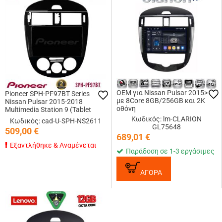
OEM για Nissan Pulsar 2015>
Pioneer SPH-PF97BT Series
με 8Core 8GB/256GB και 2Κ
Nissan Pulsar 2015-2018
οθόνη
Multimedia Station 9 (Tablet
Style) Με Carplay &amp; Android
Κωδικός: lm-CLARION
Κωδικός: cad-U-SPH-NS2611
Auto
GL75648
509,00
€
689,01
€
Εξαντλήθηκε & Αναμένεται
Παράδοση σε 1-3 εργάσιμες
ΑΓΟΡΑ