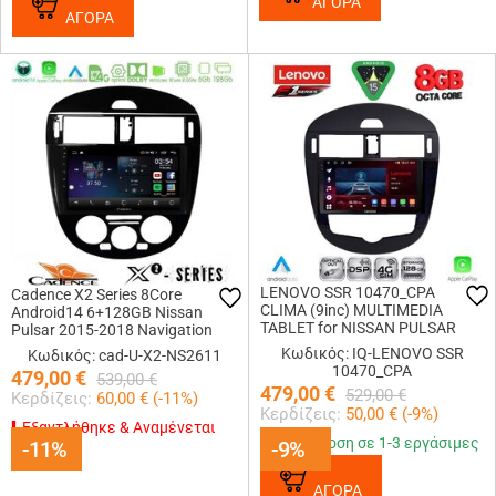
ΑΓΟΡΑ
ΑΓΟΡΑ
LENOVO SSR 10470_CPA
Cadence X2 Series 8Core
CLIMA (9inc) MULTIMEDIA
Android14 6+128GB Nissan
TABLET for NISSAN PULSAR
Pulsar 2015-2018 Navigation
mod. 2014-2020
Multimedia Tablet 9
Κωδικός: IQ-LENOVO SSR
Κωδικός: cad-U-X2-NS2611
10470_CPA
479,00
€
539,00
€
479,00
€
529,00
€
Κερδίζεις:
60,00
€ (
-11
%)
Κερδίζεις:
50,00
€ (
-9
%)
Εξαντλήθηκε & Αναμένεται
Παράδοση σε 1-3 εργάσιμες
-11%
-11%
-9%
-9%
ΑΓΟΡΑ