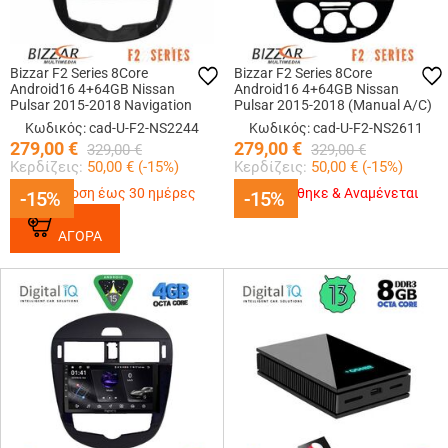
Bizzar F2 Series 8Core
Bizzar F2 Series 8Core
Android16 4+64GB Nissan
Android16 4+64GB Nissan
Pulsar 2015-2018 Navigation
Pulsar 2015-2018 (Manual A/C)
Multimedia Tablet 9
Navigation Multimedia Tablet 9
Κωδικός: cad-U-F2-NS2244
Κωδικός: cad-U-F2-NS2611
279,00
€
279,00
€
329,00
€
329,00
€
Κερδίζεις:
50,00
€ (
-15
%)
Κερδίζεις:
50,00
€ (
-15
%)
Παράδοση έως 30 ημέρες
Εξαντλήθηκε & Αναμένεται
-15%
-15%
-15%
-15%
ΑΓΟΡΑ