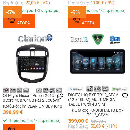
Κερδίζεις:
20,00
€ (
-5
%)
Κερδίζεις:
40,00
€ (
-9
%)
Παράδοση σε 1-3 εργάσιμες
Παράδοση σε 1-3 εργάσιμες
-5%
-5%
-9%
-9%
ΑΓΟΡΑ
ΑΓΟΡΑ
DIGITAL IQ BXF 7912_CPAA
OEM για Nissan Pulsar 2015> με
(12.3" SLIM) MULTIMEDIA
8Core 4GB/64GB και 2Κ οθόνη
TABLET with 4G SIM
Κωδικός: lm-CLARION GL74648
Κωδικός: IQ-DIGITAL IQ BXF
398,99
€
7912_CPAA
399,00
€
Παράδοση σε 1-3 εργάσιμες
449,00
€
Κερδίζεις:
50,00
€ (
-11
%)