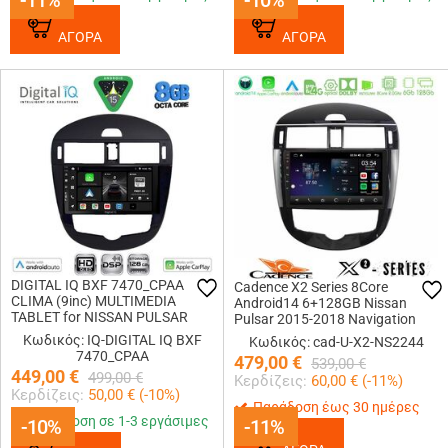
-11%
-11%
-10%
-10%
ΑΓΟΡΑ
ΑΓΟΡΑ
DIGITAL IQ BXF 7470_CPAA
Cadence X2 Series 8Core
CLIMA (9inc) MULTIMEDIA
Android14 6+128GB Nissan
TABLET for NISSAN PULSAR
Pulsar 2015-2018 Navigation
mod. 2014-2020
Multimedia Tablet 9
Κωδικός: IQ-DIGITAL IQ BXF
Κωδικός: cad-U-X2-NS2244
7470_CPAA
479,00
€
539,00
€
449,00
€
499,00
€
Κερδίζεις:
60,00
€ (
-11
%)
Κερδίζεις:
50,00
€ (
-10
%)
Παράδοση έως 30 ημέρες
Παράδοση σε 1-3 εργάσιμες
-10%
-10%
-11%
-11%