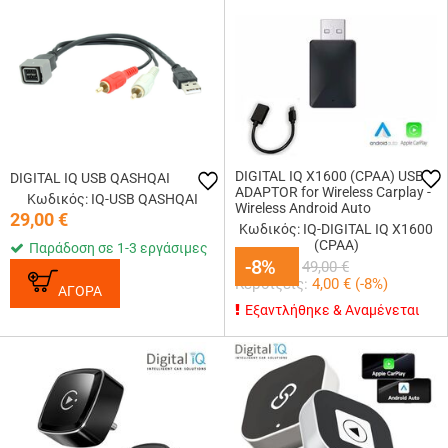
DIGITAL IQ X1600 (CPAA) USB
DIGITAL IQ USB QASHQAI
ADAPTOR for Wireless Carplay -
Κωδικός: IQ-USB QASHQAI
Wireless Android Auto
29,00
€
Κωδικός: IQ-DIGITAL IQ X1600
(CPAA)
Παράδοση σε 1-3 εργάσιμες
45,00
-8%
-8%
€
49,00
€
Κερδίζεις:
4,00
€ (
-8
%)
ΑΓΟΡΑ
Εξαντλήθηκε & Αναμένεται