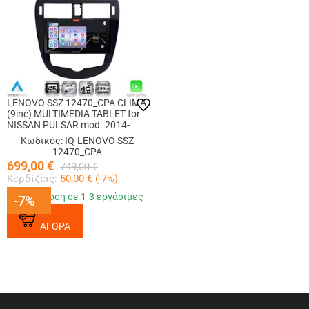
LENOVO SSZ 12470_CPA CLIMA
(9inc) MULTIMEDIA TABLET for
NISSAN PULSAR mod. 2014-
2020
Κωδικός: IQ-LENOVO SSZ
12470_CPA
699,00
€
749,00
€
Κερδίζεις:
50,00
€ (
-7
%)
Παράδοση σε 1-3 εργάσιμες
-7%
-7%
ΑΓΟΡΑ