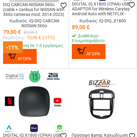
DIGITAL IQ X1800 (CPAA) USB
DIQ CABCAN NISSAN 360o
ADAPTOR for Wireless Carplay-
(cable + canbus for NISSAN with
Android Auto with NETFLIX -
360o cameras mod. 2014-2023)
YOUTUBE - DISNEY+
Κωδικός: IQ-DIQ CABCAN
Κωδικός: IQ-DIQ_X1800
NISSAN 360o
89,00
€
79,00
€
89,00
€
Διαθέσιμο -
Κερδίζεις:
10,00
€ (
-11
%)
Ετοιμοπαράδοτο
Παράδοση σε 1-3 εργάσιμες
-11%
-11%
ΑΓΟΡΑ
ΑΓΟΡΑ
DIGITAL IQ X1800 (CPAA) USB
Πρόσοψη &amp; Καλωδίωση