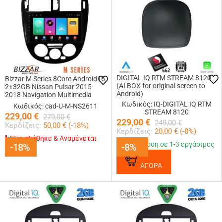
DIGITAL IQ RTM STREAM 8120
Bizzar M Series 8Core Android16
(AI BOX for original screen to
2+32GB Nissan Pulsar 2015-
Android)
2018 Navigation Multimedia
Tablet 9
Κωδικός: IQ-DIGITAL IQ RTM
Κωδικός: cad-U-M-NS2611
STREAM 8120
229,00
€
279,00
€
229,00
€
249,00
€
Κερδίζεις:
50,00
€ (
-18
%)
Κερδίζεις:
20,00
€ (
-8
%)
Εξαντλήθηκε & Αναμένεται
Παράδοση σε 1-3 εργάσιμες
-18%
-18%
-8%
-8%
ΑΓΟΡΑ