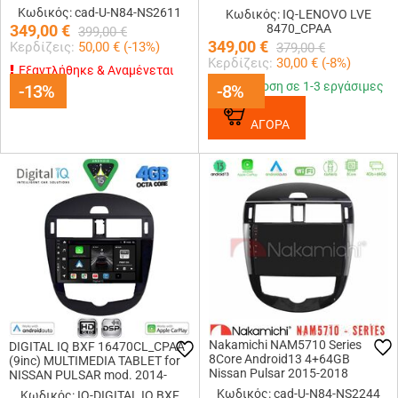
Navigation Multimedia Tablet 9
2019
Κωδικός: cad-U-N84-NS2611
Κωδικός: IQ-LENOVO LVE
349,00
€
8470_CPAA
399,00
€
349,00
€
Κερδίζεις:
50,00
€ (
-13
%)
379,00
€
Κερδίζεις:
30,00
€ (
-8
%)
Εξαντλήθηκε & Αναμένεται
Παράδοση σε 1-3 εργάσιμες
-13%
-13%
-8%
-8%
ΑΓΟΡΑ
Nakamichi NAM5710 Series
DIGITAL IQ BXF 16470CL_CPAA
8Core Android13 4+64GB
(9inc) MULTIMEDIA TABLET for
Nissan Pulsar 2015-2018
NISSAN PULSAR mod. 2014-
Navigation Multimedia Tablet 9
2020 with CLIMA
Κωδικός: cad-U-N84-NS2244
Κωδικός: IQ-DIGITAL IQ BXF