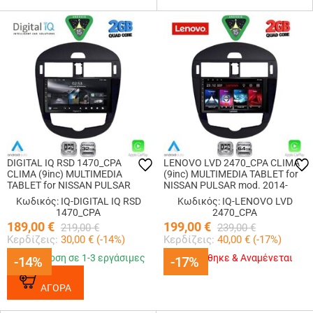
DIGITAL IQ RSD 1470_CPA
LENOVO LVD 2470_CPA CLIMA
CLIMA (9inc) MULTIMEDIA
(9inc) MULTIMEDIA TABLET for
TABLET for NISSAN PULSAR
NISSAN PULSAR mod. 2014-
mod. 2014-2020
2020
Κωδικός: IQ-DIGITAL IQ RSD
Κωδικός: IQ-LENOVO LVD
1470_CPA
2470_CPA
189,00
€
199,00
€
219,00
€
239,00
€
Κερδίζεις:
30,00
€ (
-14
%)
Κερδίζεις:
40,00
€ (
-17
%)
Παράδοση σε 1-3 εργάσιμες
Εξαντλήθηκε & Αναμένεται
-14%
-14%
-17%
-17%
ΑΓΟΡΑ