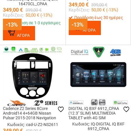
16470CL_CPAA
349,00
€
399,00
€
349,00
€
Κερδίζεις:
50,00
€ (
-13
%)
399,00
€
Κερδίζεις:
50,00
€ (
-13
%)
Παράδοση έως 30 ημέρες
Παράδοση σε 1-3 εργάσιμες
-13%
-13%
-13%
-13%
ΑΓΟΡΑ
ΑΓΟΡΑ
Cadence Z2 Series 8Core
DIGITAL IQ BXF 6912_CPAA
Android14 4+64GB Nissan
(12.3" SLIM) MULTIMEDIA
Pulsar 2015-2018 Navigation
TABLET with 4G SIM
Multimedia Tablet 9 Με Carplay
Κωδικός: IQ-DIGITAL IQ BXF
Κωδικός: cad-U-Z2-NS2611
& Android Auto
6912_CPAA
349,00
€