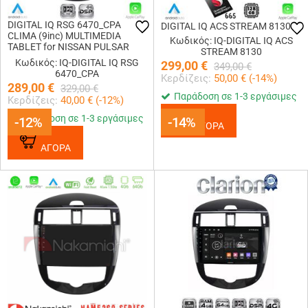
DIGITAL IQ RSG 6470_CPA
DIGITAL IQ ACS STREAM 8130
CLIMA (9inc) MULTIMEDIA
Κωδικός: IQ-DIGITAL IQ ACS
TABLET for NISSAN PULSAR
STREAM 8130
mod. 2014-2020
Κωδικός: IQ-DIGITAL IQ RSG
299,00
€
349,00
€
6470_CPA
Κερδίζεις:
50,00
€ (
-14
%)
289,00
€
329,00
€
Παράδοση σε 1-3 εργάσιμες
Κερδίζεις:
40,00
€ (
-12
%)
Παράδοση σε 1-3 εργάσιμες
-12%
-12%
-14%
-14%
ΑΓΟΡΑ
ΑΓΟΡΑ