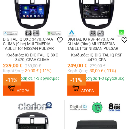
DIGITAL IQ BXC 3470_CPAA
DIGITAL IQ RSF 4470_CPA
CLIMA (9inc) MULTIMEDIA
CLIMA (9inc) MULTIMEDIA
TABLET for NISSAN PULSAR
TABLET for NISSAN PULSAR
mod. 2014-2020
mod. 2014-2020
Κωδικός: IQ-DIGITAL IQ BXC
Κωδικός: IQ-DIGITAL IQ RSF
3470_CPAA CLIMA
4470_CPA
239,00
€
249,00
€
269,00
€
279,00
€
Κερδίζεις:
30,00
€ (
-11
%)
Κερδίζεις:
30,00
€ (
-11
%)
Παράδοση σε 1-3 εργάσιμες
Παράδοση σε 1-3 εργάσιμες
-11%
-11%
-11%
-11%
ΑΓΟΡΑ
ΑΓΟΡΑ