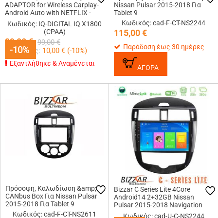
ADAPTOR for Wireless Carplay-
Nissan Pulsar 2015-2018 Για
Android Auto with NETFLIX -
Tablet 9
YOUTUBE - DISNEY+
Κωδικός: cad-F-CT-NS2244
Κωδικός: IQ-DIGITAL IQ X1800
(CPAA)
115,00
€
89,00
€
99,00
€
Παράδοση έως 30 ημέρες
-10%
-10%
Κερδίζεις:
10,00
€ (
-10
%)
Εξαντλήθηκε & Αναμένεται
ΑΓΟΡΑ
Πρόσοψη, Καλωδίωση &amp;
Bizzar C Series Lite 4Core
CANbus Box Για Nissan Pulsar
Android14 2+32GB Nissan
2015-2018 Για Tablet 9
Pulsar 2015-2018 Navigation
Multimedia Tablet 9
Κωδικός: cad-F-CT-NS2611
Κωδικός: cad-U-C-NS2244