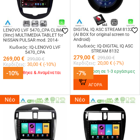
DIGITAL IQ ASC STREAM 8132
LENOVO LVF 5470_CPA CLIMA
(AI BOX for original screen to
(9inc) MULTIMEDIA TABLET for
Android)
NISSAN PULSAR mod. 2014-
2020
Κωδικός: IQ-DIGITAL IQ ASC
Κωδικός: IQ-LENOVO LVF
STREAM 8132
5470_CPA
279,00
€
299,00
€
269,00
€
299,00
€
Κερδίζεις:
20,00
€ (
-7
%)
Κερδίζεις:
30,00
€ (
-10
%)
Παράδοση σε 1-3 εργάσιμες
-10%
-10%
-7%
-7%
Εξαντλήθηκε & Αναμένεται
ΑΓΟΡΑ
Νέο
Νέο