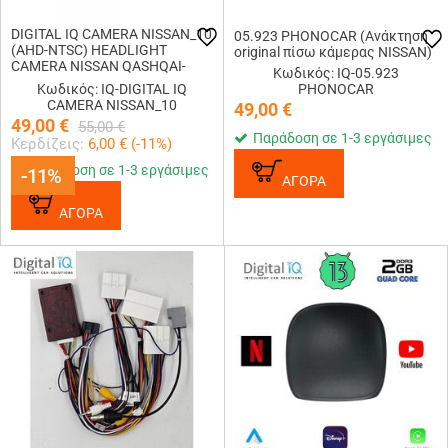
DIGITAL IQ CAMERA NISSAN_10
05.923 PHONOCAR (Ανάκτηση
(AHD-NTSC) HEADLIGHT
original πίσω κάμερας NISSAN)
CAMERA NISSAN QASHQAI-
Κωδικός: IQ-05.923
XTRAIL-MICRA
Κωδικός: IQ-DIGITAL IQ
PHONOCAR
CAMERA NISSAN_10
49,00
€
49,00
€
55,00
€
Παράδοση σε 1-3 εργάσιμες
Κερδίζεις:
6,00
€ (
-11
%)
Παράδοση σε 1-3 εργάσιμες
-11%
-11%
ΑΓΟΡΑ
ΑΓΟΡΑ