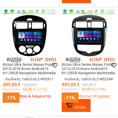
Bizzar Ultra Series Nissan Pulsar
Bizzar Ultra Series Nissan Pulsar
2015-2018 8core Android13
2015-2018 8core Android13
8+128GB Navigation Multimedia
8+128GB Navigation Multimedia
Tablet 9
Tablet 9
Κωδικός: cad-U-UL2-NS2611
Κωδικός: cad-U-UL2-NS2244
489,00
€
489,00
€
549,00
€
549,00
€
Κερδίζεις:
60,00
€ (
-11
%)
Κερδίζεις:
60,00
€ (
-11
%)
Εξαντλήθηκε & Αναμένεται
Παράδοση έως 30 ημέρες
-11%
-11%
-11%
-11%
ΑΓΟΡΑ