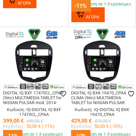
ΑΓΟΡΑ
Παράδοση σε 1-3 εργάσιμες
-11%
-11%
ΑΓΟΡΑ
DIGITAL IQ BXF 17470CL_CPAA
DIGITAL IQ BXK 19470_CPAA
(9inc) MULTIMEDIA TABLET for
CLIMA (9inc) MULTIMEDIA
NISSAN PULSAR mod. 2014-
TABLET for NISSAN PULSAR
2020 with CLIMA
mod. 2014-2020
Κωδικός: IQ-DIGITAL IQ BXF
Κωδικός: IQ-DIGITAL IQ BXK
17470CL_CPAA
19470_CPAA
399,00
€
429,00
€
449,00
€
479,00
€
Κερδίζεις:
50,00
€ (
-11
%)
Κερδίζεις:
50,00
€ (
-10
%)
Παράδοση σε 1-3 εργάσιμες
Παράδοση σε 1-3 εργάσιμες