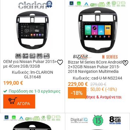
OEM για Nissan Pulsar 2015>
Bizzar M Series 8Core Android16
με 4Core 2GB/32GB
2+32GB Nissan Pulsar 2015-
2018 Navigation Multimedia
Κωδικός: lm-CLARION
Tablet 9
GL31648
Κωδικός: cad-U-M-NS2244
199,00
€
229,00
€
279,00
€
Κερδίζεις:
50,00
€ (
-18
%)
Παράδοση σε 1-3 εργάσιμες
-18%
-18%
Εξαντλήθηκε & Αναμένεται
ΑΓΟΡΑ