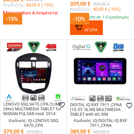
409,00
€
359,00
€
399,00
€
Κερδίζεις:
60,00
€ (
-15
%)
Κερδίζεις:
40,00
€ (
-10
%)
Εξαντλήθηκε & Αναμένεται
Παράδοση σε 1-3 εργάσιμες
-15%
-15%
-10%
-10%
ΑΓΟΡΑ
LENOVO SSQ 9470_CPA CLIMA
DIGITAL IQ BXF 7911_CPAA
(9inc) MULTIMEDIA TABLET for
(10.33" SLIM) MULTIMEDIA
NISSAN PULSAR mod. 2014-
TABLET with 4G SIM
2020
Κωδικός: IQ-LENOVO SSQ
Κωδικός: IQ-DIGITAL IQ BXF
9470_CPA
7911_CPAA
379,00
€
389,00
€
399,00
€
429,00
€