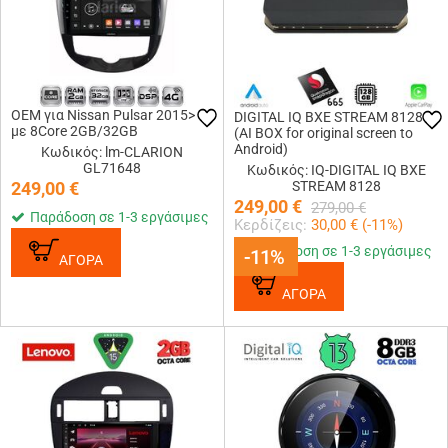
OEM για Nissan Pulsar 2015>
DIGITAL IQ BXE STREAM 8128
με 8Core 2GB/32GB
(AI BOX for original screen to
Android)
Κωδικός: lm-CLARION
GL71648
Κωδικός: IQ-DIGITAL IQ BXE
249,00
€
STREAM 8128
249,00
€
279,00
€
Παράδοση σε 1-3 εργάσιμες
Κερδίζεις:
30,00
€ (
-11
%)
Παράδοση σε 1-3 εργάσιμες
-11%
-11%
ΑΓΟΡΑ
ΑΓΟΡΑ