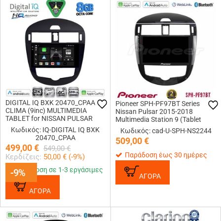
DIGITAL IQ BXK 20470_CPAA
Pioneer SPH-PF97BT Series
CLIMA (9inc) MULTIMEDIA
Nissan Pulsar 2015-2018
TABLET for NISSAN PULSAR
Multimedia Station 9 (Tablet
mod. 2014-2020
Style) Με Carplay &amp; Android
Κωδικός: IQ-DIGITAL IQ BXK
Κωδικός: cad-U-SPH-NS2244
Auto
20470_CPAA
509,00
€
499,00
€
549,00
€
Παράδοση έως 30 ημέρες
Κερδίζεις:
50,00
€ (
-9
%)
Παράδοση σε 1-3 εργάσιμες
-9%
-9%
ΑΓΟΡΑ
ΑΓΟΡΑ