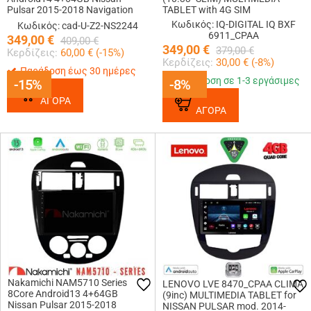
Pulsar 2015-2018 Navigation
TABLET with 4G SIM
Multimedia Tablet 9 Με Carplay
Κωδικός: IQ-DIGITAL IQ BXF
Κωδικός: cad-U-Z2-NS2244
& Android Auto
6911_CPAA
349,00
€
409,00
€
349,00
€
379,00
€
Κερδίζεις:
60,00
€ (
-15
%)
Κερδίζεις:
30,00
€ (
-8
%)
Παράδοση έως 30 ημέρες
Παράδοση σε 1-3 εργάσιμες
-15%
-15%
-8%
-8%
ΑΓΟΡΑ
ΑΓΟΡΑ
Nakamichi NAM5710 Series
LENOVO LVE 8470_CPAA CLIMA
8Core Android13 4+64GB
(9inc) MULTIMEDIA TABLET for
Nissan Pulsar 2015-2018
NISSAN PULSAR mod. 2014-