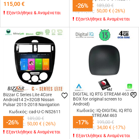
115,00
€
139,00
-26%
-26%
€
189,00
€
Κερδίζεις:
50,00
€ (
-26
%)
Εξαντλήθηκε & Αναμένεται
Εξαντλήθηκε & Αναμένεται
DIGITAL IQ RTG STREAM 463 (AI
Bizzar C Series Lite 4Core
BOX for original screen to
Android14 2+32GB Nissan
Android)
Pulsar 2015-2018 Navigation
Multimedia Tablet 9
Κωδικός: IQ-DIGITAL IQ RTG
Κωδικός: cad-U-C-NS2611
STREAM 463
139,00
€
189,00
€
-26%
-26%
165,00
-17%
-17%
€
199,00
€
Κερδίζεις:
50,00
€ (
-26
%)
Κερδίζεις:
34,00
€ (
-17
%)
Εξαντλήθηκε & Αναμένεται
Εξαντλήθηκε & Αναμένεται