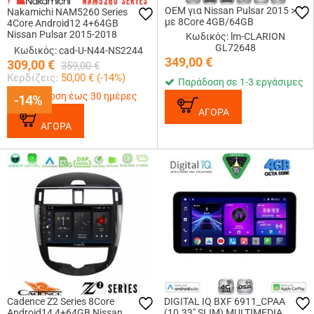
OEM για Nissan Pulsar 2015 >
Nakamichi NAM5260 Series
με 8Core 4GB/64GB
4Core Android12 4+64GB
Nissan Pulsar 2015-2018
Κωδικός: lm-CLARION
Navigation Multimedia Tablet 9
GL72648
Κωδικός: cad-U-N44-NS2244
Με Carplay &amp; Android Auto
349,00
€
309,00
€
359,00
€
Κερδίζεις:
50,00
€ (
-14
%)
Παράδοση σε 1-3 εργάσιμες
Παράδοση έως 30 ημέρες
-14%
-14%
ΑΓΟΡΑ
ΑΓΟΡΑ
Cadence Z2 Series 8Core
DIGITAL IQ BXF 6911_CPAA
Android14 4+64GB Nissan
(10.33" SLIM) MULTIMEDIA