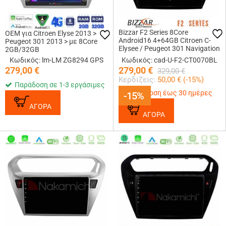
Bizzar F2 Series 8Core
OEM για Citroen Elyse 2013 >
Android16 4+64GB Citroen C-
Peugeot 301 2013 > με 8Core
Elysee / Peugeot 301 Navigation
2GB/32GB
Multimedia Tablet 9 (Μαύρο))
Κωδικός: lm-LM ZG8294 GPS
Κωδικός: cad-U-F2-CT0070BL
279,00
€
279,00
€
329,00
€
Κερδίζεις:
50,00
€ (
-15
%)
Παράδοση σε 1-3 εργάσιμες
Παράδοση έως 30 ημέρες
-15%
-15%
ΑΓΟΡΑ
ΑΓΟΡΑ