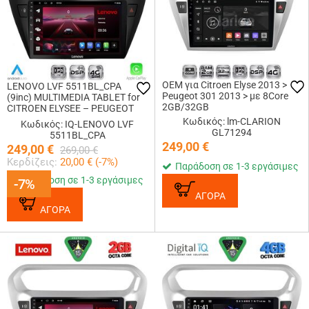
OEM για Citroen Elyse 2013 >
LENOVO LVF 5511BL_CPA
Peugeot 301 2013 > με 8Core
(9inc) MULTIMEDIA TABLET for
2GB/32GB
CITROEN ELYSEE – PEUGEOT
301 mod. 2013-2026 (BLACK)
Κωδικός: lm-CLARION
Κωδικός: IQ-LENOVO LVF
GL71294
5511BL_CPA
249,00
€
249,00
€
269,00
€
Κερδίζεις:
20,00
€ (
-7
%)
Παράδοση σε 1-3 εργάσιμες
Παράδοση σε 1-3 εργάσιμες
-7%
-7%
ΑΓΟΡΑ
ΑΓΟΡΑ