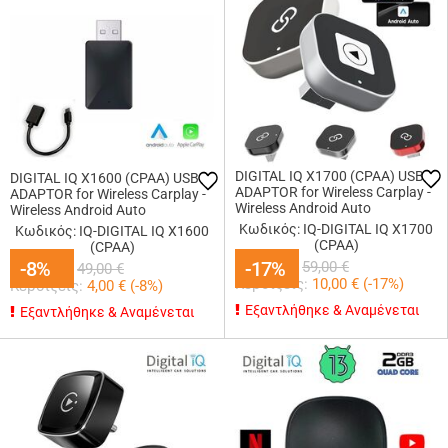
DIGITAL IQ X1700 (CPAA) USB
DIGITAL IQ X1600 (CPAA) USB
ADAPTOR for Wireless Carplay -
ADAPTOR for Wireless Carplay -
Wireless Android Auto
Wireless Android Auto
Κωδικός: IQ-DIGITAL IQ X1700
Κωδικός: IQ-DIGITAL IQ X1600
(CPAA)
(CPAA)
49,00
€
45,00
-8%
-8%
€
-17%
-17%
59,00
€
49,00
€
Κερδίζεις:
10,00
€ (
-17
%)
Κερδίζεις:
4,00
€ (
-8
%)
Εξαντλήθηκε & Αναμένεται
Εξαντλήθηκε & Αναμένεται