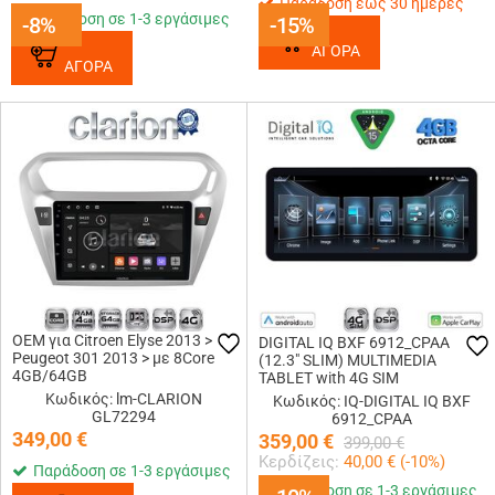
Παράδοση έως 30 ημέρες
Παράδοση σε 1-3 εργάσιμες
-8%
-8%
-15%
-15%
ΑΓΟΡΑ
ΑΓΟΡΑ
OEM για Citroen Elyse 2013 >
DIGITAL IQ BXF 6912_CPAA
Peugeot 301 2013 > με 8Core
(12.3" SLIM) MULTIMEDIA
4GB/64GB
TABLET with 4G SIM
Κωδικός: lm-CLARION
Κωδικός: IQ-DIGITAL IQ BXF
GL72294
6912_CPAA
349,00
€
359,00
€
399,00
€
Κερδίζεις:
40,00
€ (
-10
%)
Παράδοση σε 1-3 εργάσιμες
Παράδοση σε 1-3 εργάσιμες