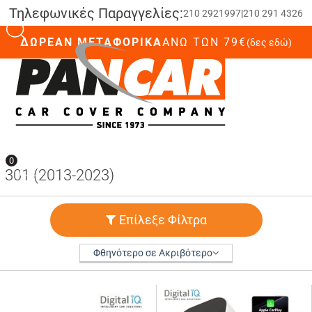
Τηλεφωνικές Παραγγελίες:
210 2921997
|
210 291 4326
ΔΩΡΕΑΝ ΜΕΤΑΦΟΡΙΚΑ
ΆΝΩ ΤΩΝ 79€
(δες εδώ)
0
0
301 (2013-2023)
Επίλεξε Φίλτρα
Φθηνότερο σε Ακριβότερο