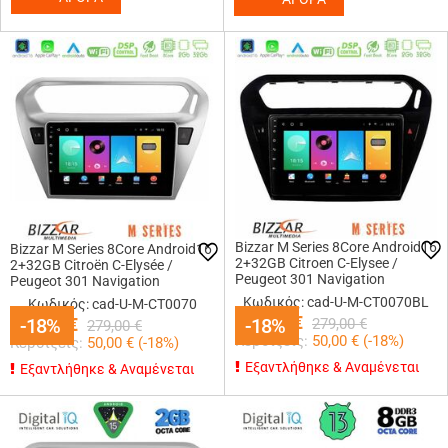
Bizzar M Series 8Core Android16
Bizzar M Series 8Core Android16
2+32GB Citroen C-Elysee /
2+32GB Citroën C-Elysée /
Peugeot 301 Navigation
Peugeot 301 Navigation
Multimedia Tablet 9 (Μαύρο))
Multimedia Tablet 9
Κωδικός: cad-U-M-CT0070BL
Κωδικός: cad-U-M-CT0070
229,00
€
229,00
-18%
-18%
€
-18%
-18%
279,00
€
279,00
€
Κερδίζεις:
50,00
€ (
-18
%)
Κερδίζεις:
50,00
€ (
-18
%)
Εξαντλήθηκε & Αναμένεται
Εξαντλήθηκε & Αναμένεται