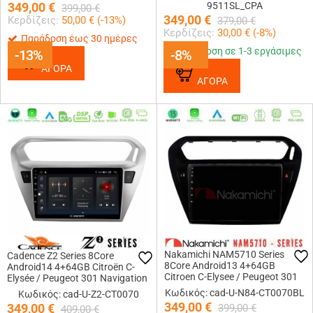
349,00
€
9511SL_CPA
399,00
€
349,00
€
Κερδίζεις:
50,00
€ (
-13
%)
379,00
€
Κερδίζεις:
30,00
€ (
-8
%)
Παράδοση έως 30 ημέρες
Παράδοση σε 1-3 εργάσιμες
-13%
-13%
-8%
-8%
ΑΓΟΡΑ
ΑΓΟΡΑ
Nakamichi NAM5710 Series
Cadence Z2 Series 8Core
8Core Android13 4+64GB
Android14 4+64GB Citroën C-
Citroen C-Elysee / Peugeot 301
Elysée / Peugeot 301 Navigation
Navigation Multimedia Tablet 9
Multimedia Tablet 9 Με Carplay
Κωδικός: cad-U-N84-CT0070BL
Κωδικός: cad-U-Z2-CT0070
(Μαύρο))
& Android Auto
349,00
€
349,00
€
399,00
€
409,00
€