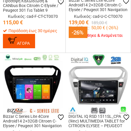
Bizzar C Series Lite 4Core
Πρόσοψη Καλωδίωση &
Android14 2+32GB Citroën C-
CANbus Box Citroën C-Elysée /
Elysée / Peugeot 301 Navigation
Peugeot 301 Για Tablet 9
Multimedia Tablet 9
Κωδικός: cad-F-CT-CT0070
Κωδικός: cad-U-C-CT0070
115,00
€
139,00
€
189,00
€
Κερδίζεις:
50,00
€ (
-26
%)
Παράδοση έως 30 ημέρες
-26%
-26%
Εξαντλήθηκε & Αναμένεται
ΑΓΟΡΑ
Bizzar C Series Lite 4Core
DIGITAL IQ RSD 1511SL_CPA
Android14 2+32GB Citroen C-
(9inc) MULTIMEDIA TABLET for
Elysee / Peugeot 301 Navigation
CITROEN ELYSEE – PEUGEOT
Multimedia Tablet 9 (Μαύρο))
301 mod. 2013-2026 (SILVER)