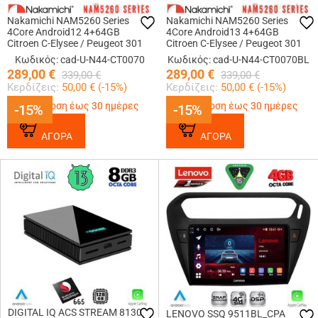
Nakamichi NAM5260 Series
Nakamichi NAM5260 Series
4Core Android12 4+64GB
4Core Android13 4+64GB
Citroen C-Elysee / Peugeot 301
Citroen C-Elysee / Peugeot 301
Navigation Multimedia Tablet 9
Navigation Multimedia Tablet 9
Κωδικός: cad-U-N44-CT0070
Κωδικός: cad-U-N44-CT0070BL
Με Carplay &amp; Android Auto
Με Carplay &amp; Android Auto
289,00
€
289,00
€
339,00
€
339,00
€
Κερδίζεις:
50,00
€ (
-15
%)
Κερδίζεις:
50,00
€ (
-15
%)
Παράδοση έως 30 ημέρες
Παράδοση έως 30 ημέρες
-15%
-15%
-15%
-15%
ΑΓΟΡΑ
ΑΓΟΡΑ
DIGITAL IQ ACS STREAM 8130
LENOVO SSQ 9511BL_CPA