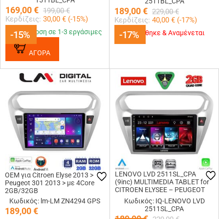
1511BL_CPA
2511BL_CPA
169,00
€
189,00
€
199,00
€
229,00
€
Κερδίζεις:
30,00
€ (
-15
%)
Κερδίζεις:
40,00
€ (
-17
%)
Παράδοση σε 1-3 εργάσιμες
-15%
-15%
-17%
-17%
Εξαντλήθηκε & Αναμένεται
ΑΓΟΡΑ
LENOVO LVD 2511SL_CPA
OEM για Citroen Elyse 2013 >
(9inc) MULTIMEDIA TABLET for
Peugeot 301 2013 > με 4Core
CITROEN ELYSEE – PEUGEOT
2GB/32GB
301 mod. 2013-2026 (SILVER)
Κωδικός: lm-LM ZN4294 GPS
Κωδικός: IQ-LENOVO LVD
2511SL_CPA
189,00
€
189,00
€