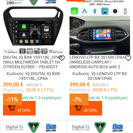
DIGITAL IQ BXK 19511BL_CPAA
LENOVO LTP BX 3016W CPAΑ
(9inc) MULTIMEDIA TABLET for
(WIRELESS CARPLAY /
CITROEN ELYSEE – PEUGEOT
ANDROID AUTO BOX with 2
301 mod. 2013-2026 (BLACK)
CAMERA IN for PEUGEOT -
Κωδικός: IQ-DIGITAL IQ BXK
Κωδικός: IQ-LENOVO LTP BX
CITROEN - DS mod. 2013-2017)
19511BL_CPAA
3016W CPAΑ
399,00
€
399,00
€
449,00
€
429,00
€
Κερδίζεις:
50,00
€ (
-11
%)
Κερδίζεις:
30,00
€ (
-7
%)
Παράδοση σε 1-3 εργάσιμες
Παράδοση σε 1-3 εργάσιμες
-11%
-11%
-7%
-7%
ΑΓΟΡΑ
ΑΓΟΡΑ