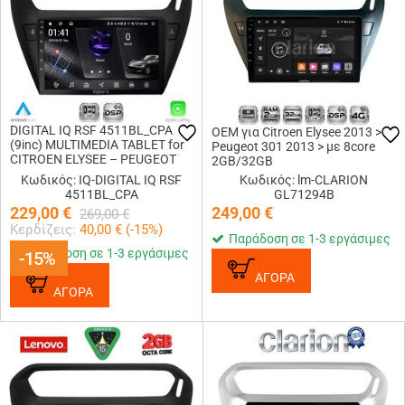
DIGITAL IQ RSF 4511BL_CPA
OEM για Citroen Elysee 2013 >
(9inc) MULTIMEDIA TABLET for
Peugeot 301 2013 > με 8core
CITROEN ELYSEE – PEUGEOT
2GB/32GB
301 mod. 2013-2026 (BLACK)
Κωδικός: IQ-DIGITAL IQ RSF
Κωδικός: lm-CLARION
4511BL_CPA
GL71294B
229,00
€
249,00
€
269,00
€
Κερδίζεις:
40,00
€ (
-15
%)
Παράδοση σε 1-3 εργάσιμες
Παράδοση σε 1-3 εργάσιμες
-15%
-15%
ΑΓΟΡΑ
ΑΓΟΡΑ