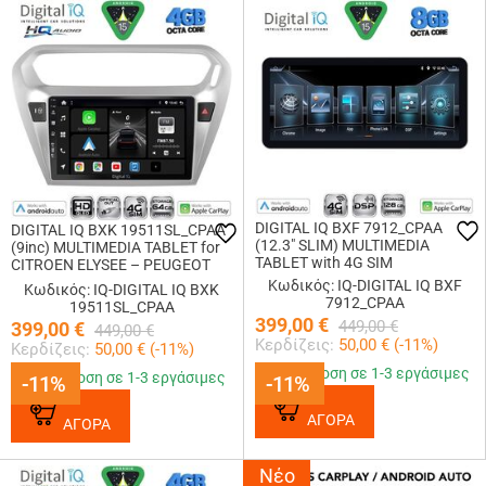
DIGITAL IQ BXF 7912_CPAA
DIGITAL IQ BXK 19511SL_CPAA
(12.3" SLIM) MULTIMEDIA
(9inc) MULTIMEDIA TABLET for
TABLET with 4G SIM
CITROEN ELYSEE – PEUGEOT
301 mod. 2013-2026 (SILVER)
Κωδικός: IQ-DIGITAL IQ BXF
Κωδικός: IQ-DIGITAL IQ BXK
7912_CPAA
19511SL_CPAA
399,00
€
449,00
€
399,00
€
449,00
€
Κερδίζεις:
50,00
€ (
-11
%)
Κερδίζεις:
50,00
€ (
-11
%)
Παράδοση σε 1-3 εργάσιμες
Παράδοση σε 1-3 εργάσιμες
-11%
-11%
-11%
-11%
ΑΓΟΡΑ
ΑΓΟΡΑ
Νέο