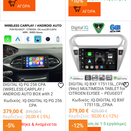
-10%
-10%
ΑΓΟΡΑ
ΑΓΟΡΑ
DIGITAL IQ BXF 17511SL_CPAA
DIGITAL IQ PG 256 CPA
(9inc) MULTIMEDIA TABLET for
(WIRELESS CARPLAY /
CITROEN ELYSEE – PEUGEOT
ANDROID AUTO BOX with 2
301 mod. 2013-2026 (SILVER)
CAMERA IN for PEUGEOT -
Κωδικός: IQ-DIGITAL IQ BXF
Κωδικός: IQ-DIGITAL IQ PG 256
CITROEN - DS mod. 2013-2017)
17511SL_CPAA
CPA
379,00
€
379,00
€
429,00
€
399,00
€
Κερδίζεις:
50,00
€ (
-12
%)
Κερδίζεις:
20,00
€ (
-5
%)
Παράδοση σε 1-3 εργάσιμες
-5%
-5%
Εξαντλήθηκε & Αναμένεται
-12%
-12%