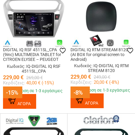
DIGITAL IQ RSF 4511SL_CPA
DIGITAL IQ RTM STREAM 8120
(9inc) MULTIMEDIA TABLET for
(AI BOX for original screen to
CITROEN ELYSEE – PEUGEOT
Android)
301 mod. 2013-2026 (SILVER)
Κωδικός: IQ-DIGITAL IQ RTM
Κωδικός: IQ-DIGITAL IQ RSF
STREAM 8120
4511SL_CPA
229,00
€
229,00
€
249,00
€
269,00
€
Κερδίζεις:
20,00
€ (
-8
%)
Κερδίζεις:
40,00
€ (
-15
%)
Παράδοση σε 1-3 εργάσιμες
Παράδοση σε 1-3 εργάσιμες
-15%
-15%
-8%
-8%
ΑΓΟΡΑ
ΑΓΟΡΑ