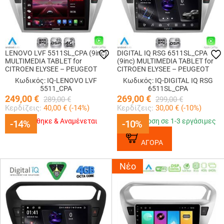
LENOVO LVF 5511SL_CPA (9inc)
DIGITAL IQ RSG 6511SL_CPA
MULTIMEDIA TABLET for
(9inc) MULTIMEDIA TABLET for
CITROEN ELYSEE – PEUGEOT
CITROEN ELYSEE – PEUGEOT
301 mod. 2013-2026 (SILVER)
301 mod. 2013-2026 (SILVER)
Κωδικός: IQ-LENOVO LVF
Κωδικός: IQ-DIGITAL IQ RSG
5511_CPA
6511SL_CPA
249,00
€
269,00
€
289,00
€
299,00
€
Κερδίζεις:
40,00
€ (
-14
%)
Κερδίζεις:
30,00
€ (
-10
%)
Εξαντλήθηκε & Αναμένεται
Παράδοση σε 1-3 εργάσιμες
-14%
-14%
-10%
-10%
ΑΓΟΡΑ
Νέο