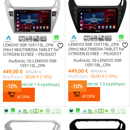
LENOVO SSR 10511BL_CPA
LENOVO SSR 10511SL_CPA
(9inc) MULTIMEDIA TABLET for
(9inc) MULTIMEDIA TABLET for
CITROEN ELYSEE – PEUGEOT
CITROEN ELYSEE – PEUGEOT
301 mod. 2013+ (BLACK)
301 mod. 2013+ (SILVER)
Κωδικός: IQ-LENOVO SSR
Κωδικός: IQ-LENOVO SSR
10511BL_CPA
10511SL_CPA
449,00
€
449,00
€
499,00
€
499,00
€
Κερδίζεις:
50,00
€ (
-10
%)
Κερδίζεις:
50,00
€ (
-10
%)
Παράδοση σε 1-3 εργάσιμες
Παράδοση σε 1-3 εργάσιμες
-10%
-10%
-10%
-10%
ΑΓΟΡΑ
ΑΓΟΡΑ