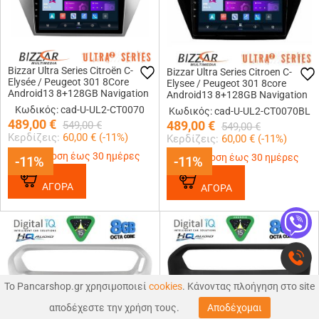
Bizzar Ultra Series Citroën C-
Bizzar Ultra Series Citroen C-
Elysée / Peugeot 301 8Core
Elysee / Peugeot 301 8core
Android13 8+128GB Navigation
Android13 8+128GB Navigation
Multimedia Tablet 9
Multimedia Tablet 9
Κωδικός: cad-U-UL2-CT0070
Κωδικός: cad-U-UL2-CT0070BL
489,00
€
489,00
€
549,00
€
549,00
€
Κερδίζεις:
60,00
€ (
-11
%)
Κερδίζεις:
60,00
€ (
-11
%)
Παράδοση έως 30 ημέρες
Παράδοση έως 30 ημέρες
-11%
-11%
-11%
-11%
ΑΓΟΡΑ
ΑΓΟΡΑ
Το Pancarshop.gr χρησιμοποιεί
cookies
. Κάνοντας πλοήγηση στο site
0
0
αποδέχεστε την χρήση τους.
Αποδέχομαι
ΑΝΑΖΉΤΗΣΗ
ΑΓΑΠΗΜΕΝΑ
ΚΑΛΑΘΙ
MΕΝΟΥ