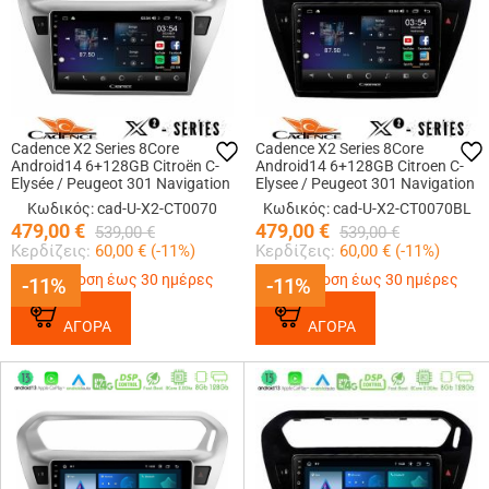
Cadence X2 Series 8Core
Cadence X2 Series 8Core
Android14 6+128GB Citroën C-
Android14 6+128GB Citroen C-
Elysée / Peugeot 301 Navigation
Elysee / Peugeot 301 Navigation
Multimedia Tablet 9
Multimedia Tablet 9 (Μαύρο))
Κωδικός: cad-U-X2-CT0070
Κωδικός: cad-U-X2-CT0070BL
479,00
€
479,00
€
539,00
€
539,00
€
Κερδίζεις:
60,00
€ (
-11
%)
Κερδίζεις:
60,00
€ (
-11
%)
Παράδοση έως 30 ημέρες
Παράδοση έως 30 ημέρες
-11%
-11%
-11%
-11%
ΑΓΟΡΑ
ΑΓΟΡΑ