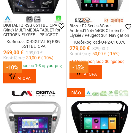
DIGITAL IQ RSG 6511BL_CPA
Bizzar F2 Series 8Core
(9inc) MULTIMEDIA TABLET for
Android16 4+64GB Citroën C-
CITROEN ELYSEE – PEUGEOT
Elysée / Peugeot 301 Navigation
301 mod. 2013-2026 (BLACK)
Multimedia Tablet 9
Κωδικός: IQ-DIGITAL IQ RSG
Κωδικός: cad-U-F2-CT0070
6511BL_CPA
279,00
€
329,00
€
269,00
€
299,00
€
Κερδίζεις:
50,00
€ (
-15
%)
Κερδίζεις:
30,00
€ (
-10
%)
Παράδοση έως 30 ημέρες
Παράδοση σε 1-3 εργάσιμες
-10%
-10%
-15%
-15%
ΑΓΟΡΑ
ΑΓΟΡΑ
Νέο