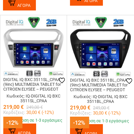
ΑΓΟΡΑ
ΑΓΟΡΑ
DIGITAL IQ BXC 3511SL_CPAA
DIGITAL IQ BXC 3511BL_CPAA
(9inc) MULTIMEDIA TABLET for
(9inc) MULTIMEDIA TABLET for
CITROEN ELYSEE – PEUGEOT
CITROEN ELYSEE – PEUGEOT
301 mod. 2013-2026 (SILVER)
301 mod. 2013> (BLACK)
Κωδικός: IQ-DIGITAL IQ BXC
Κωδικός: IQ-DIGITAL IQ BXC
3511SL_CPAA
3511BL_CPAA
219,00
€
219,00
€
249,00
€
249,00
€
Κερδίζεις:
30,00
€ (
-12
%)
Κερδίζεις:
30,00
€ (
-12
%)
Παράδοση σε 1-3 εργάσιμες
Παράδοση σε 1-3 εργάσιμες
-12%
-12%
-12%
-12%
ΑΓΟΡΑ
ΑΓΟΡΑ