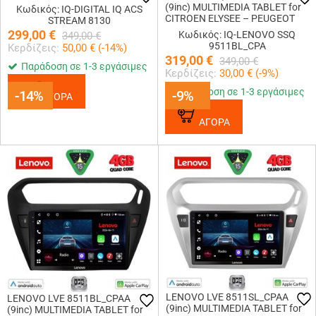
(9inc) MULTIMEDIA TABLET for
Κωδικός: IQ-DIGITAL IQ ACS
CITROEN ELYSEE – PEUGEOT
STREAM 8130
301 mod. 2013-2023 (BLACK)
299,00
€
Κωδικός: IQ-LENOVO SSQ
349,00
€
9511BL_CPA
Κερδίζεις:
50,00
€ (
-14
%)
319,00
€
349,00
€
Παράδοση σε 1-3 εργάσιμες
Κερδίζεις:
30,00
€ (
-9
%)
Παράδοση σε 1-3 εργάσιμες
-14%
-14%
-9%
-9%
ΑΓΟΡΑ
ΑΓΟΡΑ
LENOVO LVE 8511SL_CPAA
LENOVO LVE 8511BL_CPAA
(9inc) MULTIMEDIA TABLET for
(9inc) MULTIMEDIA TABLET for