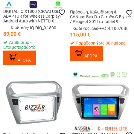
DIGITAL IQ X1800 (CPAA) USB
Πρόσοψη, Καλωδίωση &
ADAPTOR for Wireless Carplay-
CANbus Box Για Citroën C-Elysee
Android Auto with NETFLIX -
/ Peugeot 301 Για Tablet 9
YOUTUBE - DISNEY+
(Black)
Κωδικός: IQ-DIQ_X1800
Κωδικός: cad-F-CT-CT0070BL
89,00
€
115,00
€
Διαθέσιμο -
Παράδοση έως 30 ημέρες
Ετοιμοπαράδοτο
ΑΓΟΡΑ
ΑΓΟΡΑ