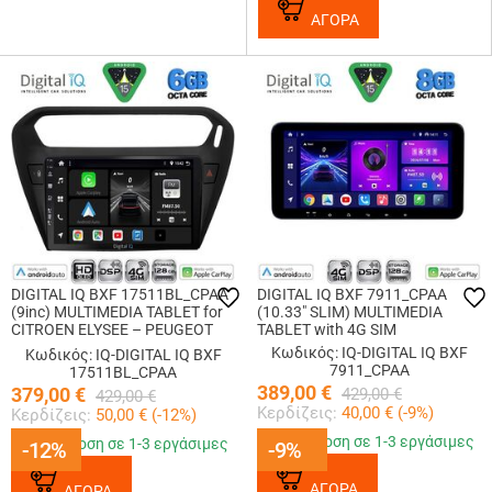
ΑΓΟΡΑ
DIGITAL IQ BXF 17511BL_CPAA
DIGITAL IQ BXF 7911_CPAA
(9inc) MULTIMEDIA TABLET for
(10.33" SLIM) MULTIMEDIA
CITROEN ELYSEE – PEUGEOT
TABLET with 4G SIM
301 mod. 2013-2026 (BLACK)
Κωδικός: IQ-DIGITAL IQ BXF
Κωδικός: IQ-DIGITAL IQ BXF
7911_CPAA
17511BL_CPAA
389,00
€
379,00
€
429,00
€
429,00
€
Κερδίζεις:
40,00
€ (
-9
%)
Κερδίζεις:
50,00
€ (
-12
%)
Παράδοση σε 1-3 εργάσιμες
Παράδοση σε 1-3 εργάσιμες
-12%
-12%
-9%
-9%
ΑΓΟΡΑ
ΑΓΟΡΑ