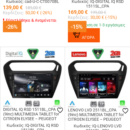
Κωδικός: cad-U-C-CT0070BL
Κωδικός: IQ-DIGITAL IQ RSD
1511SL_CPA
139,00
€
189,00
€
169,00
€
199,00
€
Κερδίζεις:
50,00
€ (
-26
%)
Κερδίζεις:
30,00
€ (
-15
%)
Εξαντλήθηκε & Αναμένεται
Παράδοση σε 1-3 εργάσιμες
-26%
-26%
-15%
-15%
ΑΓΟΡΑ
DIGITAL IQ RSD 1511BL_CPA
LENOVO LVD 2511BL_CPA
(9inc) MULTIMEDIA TABLET for
(9inc) MULTIMEDIA TABLET for
CITROEN ELYSEE – PEUGEOT
CITROEN ELYSEE – PEUGEOT
301 mod. 2013-2026 (BLACK)
301 mod. 2013-2026 (BLACK)
Κωδικός: IQ-DIGITAL IQ RSD
Κωδικός: IQ-LENOVO LVD