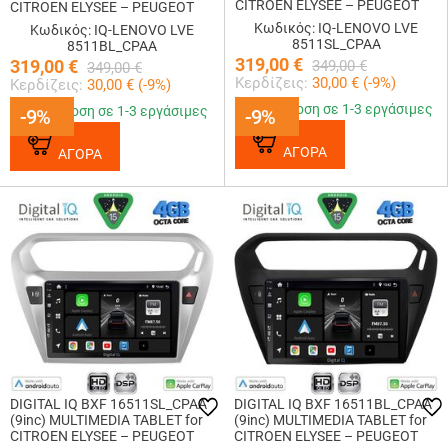
CITROEN ELYSEE – PEUGEOT
CITROEN ELYSEE – PEUGEOT
301 mod. 2013-2026 (SILVER)
301 mod. 2013-2026 (BLACK)
Κωδικός: IQ-LENOVO LVE
Κωδικός: IQ-LENOVO LVE
8511SL_CPAA
8511BL_CPAA
319,00
€
319,00
€
349,00
€
349,00
€
Κερδίζεις:
30,00
€ (
-9
%)
Κερδίζεις:
30,00
€ (
-9
%)
Παράδοση σε 1-3 εργάσιμες
Παράδοση σε 1-3 εργάσιμες
-9%
-9%
-9%
-9%
ΑΓΟΡΑ
ΑΓΟΡΑ
DIGITAL IQ BXF 16511SL_CPAA
DIGITAL IQ BXF 16511BL_CPAA
(9inc) MULTIMEDIA TABLET for
(9inc) MULTIMEDIA TABLET for
CITROEN ELYSEE – PEUGEOT
CITROEN ELYSEE – PEUGEOT