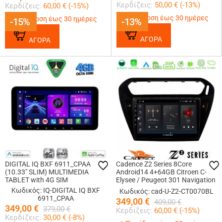
Κερδίζεις:
50,00
€ (
-13
%)
Κερδίζεις:
60,00
€ (
-15
%)
Παράδοση έως 30 ημέρες
Παράδοση έως 30 ημέρες
-15%
-15%
-13%
-13%
ΑΓΟΡΑ
ΑΓΟΡΑ
DIGITAL IQ BXF 6911_CPAA
Cadence Z2 Series 8Core
(10.33" SLIM) MULTIMEDIA
Android14 4+64GB Citroen C-
TABLET with 4G SIM
Elysee / Peugeot 301 Navigation
Multimedia Tablet 9 Με Carplay
Κωδικός: IQ-DIGITAL IQ BXF
Κωδικός: cad-U-Z2-CT0070BL
& Android Auto (Μαύρο))
6911_CPAA
349,00
€
409,00
€
349,00
€
379,00
€
Κερδίζεις:
60,00
€ (
-15
%)
Κερδίζεις:
30,00
€ (
-8
%)