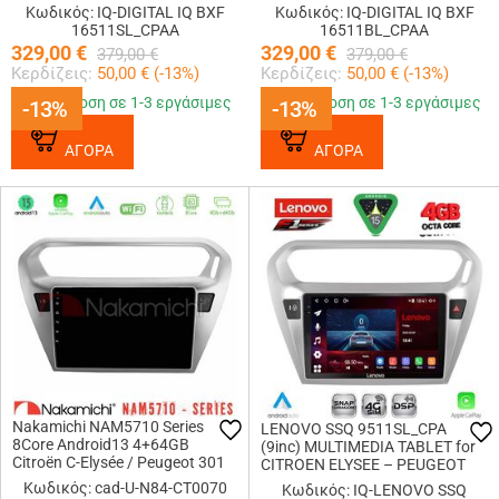
301 mod. 2013-2026 (SILVER)
301 mod. 2013-2026 (BLACK)
Κωδικός: IQ-DIGITAL IQ BXF
Κωδικός: IQ-DIGITAL IQ BXF
16511SL_CPAA
16511BL_CPAA
329,00
€
329,00
€
379,00
€
379,00
€
Κερδίζεις:
50,00
€ (
-13
%)
Κερδίζεις:
50,00
€ (
-13
%)
Παράδοση σε 1-3 εργάσιμες
Παράδοση σε 1-3 εργάσιμες
-13%
-13%
-13%
-13%
ΑΓΟΡΑ
ΑΓΟΡΑ
Nakamichi NAM5710 Series
LENOVO SSQ 9511SL_CPA
8Core Android13 4+64GB
(9inc) MULTIMEDIA TABLET for
Citroën C-Elysée / Peugeot 301
CITROEN ELYSEE – PEUGEOT
Navigation Multimedia Tablet 9
301 mod. 2013-2023 (SILVER)
Κωδικός: cad-U-N84-CT0070
Κωδικός: IQ-LENOVO SSQ