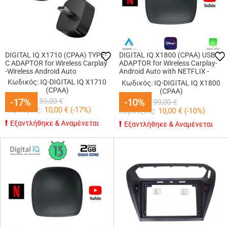
DIGITAL IQ X1710 (CPAA) TYPE-
DIGITAL IQ X1800 (CPAA) USB
C ADAPTOR for Wireless Carplay
ADAPTOR for Wireless Carplay-
-Wireless Android Auto
Android Auto with NETFLIX -
YOUTUBE - DISNEY+
Κωδικός: IQ-DIGITAL IQ X1710
Κωδικός: IQ-DIGITAL IQ X1800
(CPAA)
(CPAA)
49,00
€
-17%
-17%
89,00
-10%
-10%
€
59,00
€
99,00
€
Κερδίζεις:
10,00
€ (
-17
%)
Κερδίζεις:
10,00
€ (
-10
%)
Εξαντλήθηκε & Αναμένεται
Εξαντλήθηκε & Αναμένεται