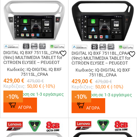
DIGITAL IQ BXF 7511SL_CPAA
DIGITAL IQ BXF 7511BL_CPAA
(9inc) MULTIMEDIA TABLET for
(9inc) MULTIMEDIA TABLET for
CITROEN ELYSEE – PEUGEOT
CITROEN ELYSEE – PEUGEOT
301 mod. 2013-2026 (SILVER)
301 mod. 2013-2026 (BLACK)
Κωδικός: IQ-DIGITAL IQ BXF
Κωδικός: IQ-DIGITAL IQ BXF
7511SL_CPAA
7511BL_CPAA
429,00
€
429,00
€
479,00
€
479,00
€
Κερδίζεις:
50,00
€ (
-10
%)
Κερδίζεις:
50,00
€ (
-10
%)
Παράδοση σε 1-3 εργάσιμες
Παράδοση σε 1-3 εργάσιμες
-10%
-10%
-10%
-10%
ΑΓΟΡΑ
ΑΓΟΡΑ