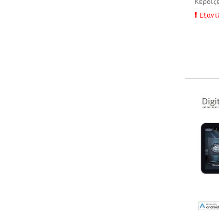
Κερδίζ
Εξαντ