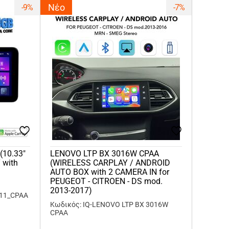
Νέο
-9%
-7%
(10.33"
LENOVO LTP BX 3016W CPAΑ
 with
(WIRELESS CARPLAY / ANDROID
AUTO BOX with 2 CAMERA IN for
PEUGEOT - CITROEN - DS mod.
2013-2017)
911_CPAA
Κωδικός: IQ-LENOVO LTP BX 3016W
CPAΑ