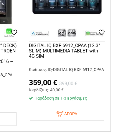
7” DECK)
DIGITAL IQ BXF 6912_CPAA (12.3"
CITROEN
SLIM) MULTIMEDIA TABLET with
 –
4G SIM
2016 –
Κωδικός: IQ-DIGITAL IQ BXF 6912_CPAA
58_CPA
359,00
€
399,00
€
Κερδίζεις:
40,00
€
Παράδοση σε 1-3 εργάσιμες
ΑΓΟΡΑ