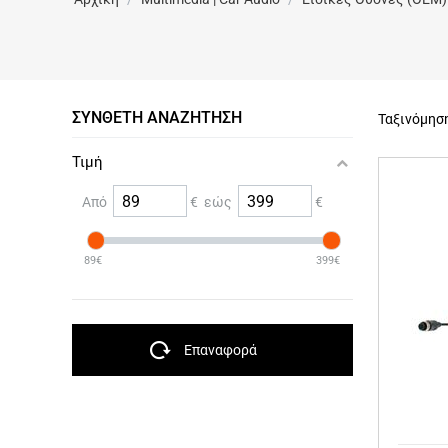
ΣΎΝΘΕΤΗ ΑΝΑΖΉΤΗΣΗ
Ταξινόμησ
Τιμή
Από
€ εώς
€
89€
399€
Επαναφορά