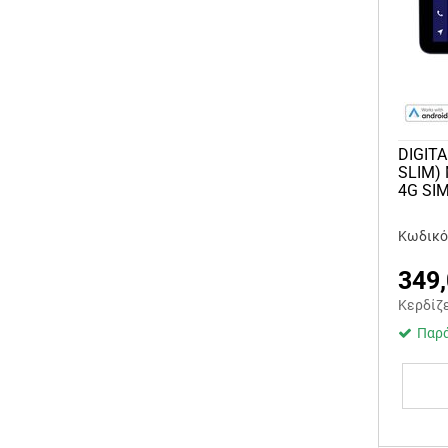
DIGITA
SLIM)
4G SI
Κωδικός
349
Κερδίζ
Παρά