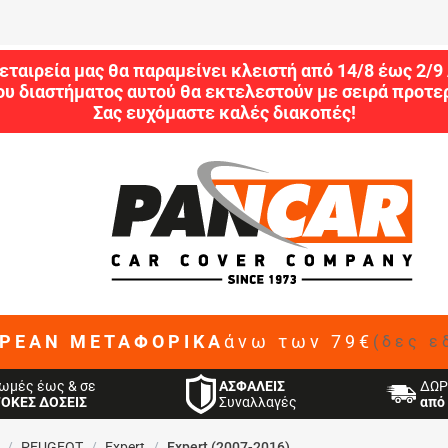
εταιρεία μας θα παραμείνει κλειστή από 14/8 έως 2/
ου διαστήματος αυτού θα εκτελεστούν με σειρά προτερ
Σας ευχόμαστε καλές διακοπές!
ΡΕΑΝ ΜΕΤΑΦΟΡΙΚΑ
άνω των 79€
(δες ε
ΑΣΦΑΛΕΙΣ
ωμές έως & σε
ΔΩΡ
Συναλλαγές
ΤΟΚΕΣ ΔΟΣΕΙΣ
από 
/
PEUGEOT
/
Expert
/
Expert (2007-2016)