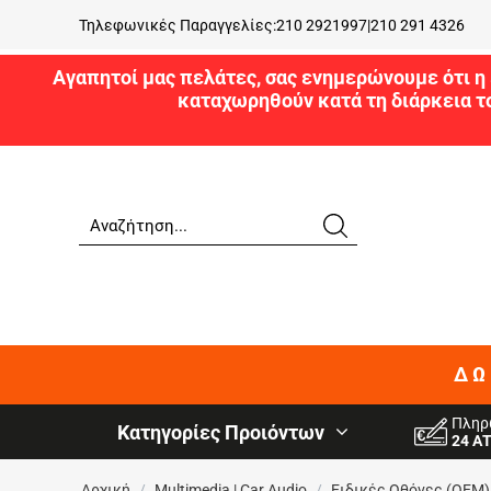
Τηλεφωνικές Παραγγελίες:
210 2921997
|
210 291 4326
Αγαπητοί μας πελάτες, σας ενημερώνουμε ότι η 
καταχωρηθούν κατά τη διάρκεια τ
ΔΩ
Πληρ
Κατηγορίες Προιόντων
24 Α
Αρχική
/
Multimedia | Car Audio
/
Ειδικές Oθόνες (OEM)