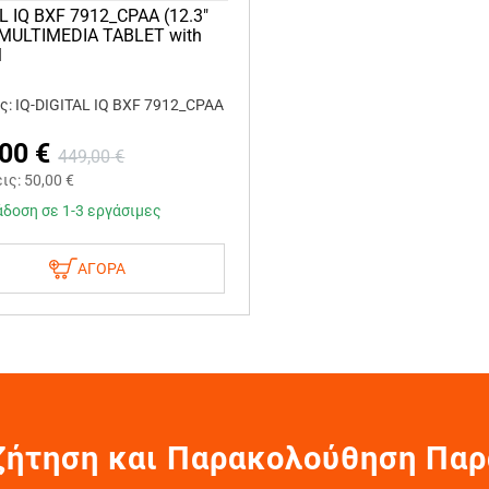
L IQ BXF 7912_CPAA (12.3"
 MULTIMEDIA TABLET with
M
: IQ-DIGITAL IQ BXF 7912_CPAA
,00
€
449,00
€
εις:
50,00
€
δοση σε 1-3 εργάσιμες
ΑΓΟΡΑ
ζήτηση και Παρακολούθηση Παρ