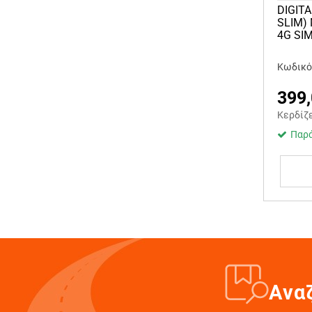
DIGITA
SLIM)
4G SI
Κωδικός
399
Κερδίζ
Παρά
Ανα