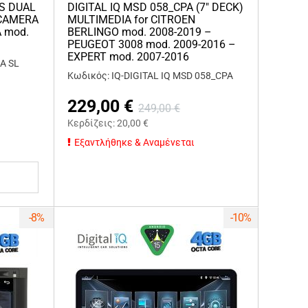
4S DUAL
DIGITAL IQ MSD 058_CPA (7" DECK)
 CAMERA
MULTIMEDIA for CITROEN
 mod.
BERLINGO mod. 2008-2019 –
PEUGEOT 3008 mod. 2009-2016 –
EXPERT mod. 2007-2016
A SL
Κωδικός: IQ-DIGITAL IQ MSD 058_CPA
229,00
€
249,00
€
Κερδίζεις:
20,00
€
Εξαντλήθηκε & Αναμένεται
-8%
-10%