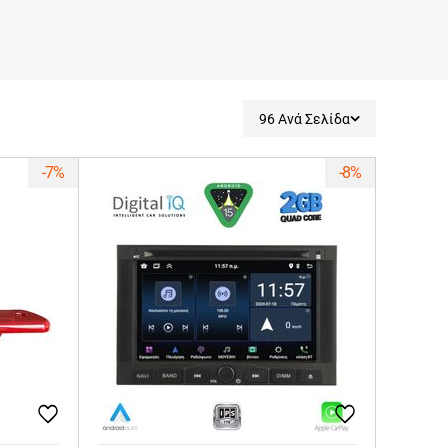
96 Ανά Σελίδα
-7%
-8%