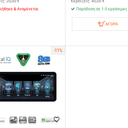
εις:
20,00
€
Κερδίζεις:
40,00
€
λήθηκε & Αναμένεται
Παράδοση σε 1-3 εργάσιμες
ΑΓΟΡΑ
-11%