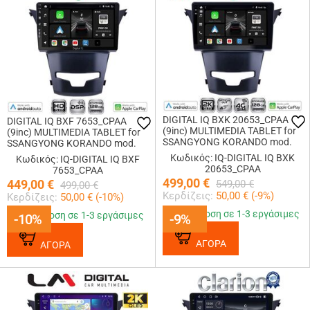
DIGITAL IQ BXK 20653_CPAA
DIGITAL IQ BXF 7653_CPAA
(9inc) MULTIMEDIA TABLET for
(9inc) MULTIMEDIA TABLET for
SSANGYONG KORANDO mod.
SSANGYONG KORANDO mod.
2014-2019
2014-2019
Κωδικός: IQ-DIGITAL IQ BXK
Κωδικός: IQ-DIGITAL IQ BXF
20653_CPAA
7653_CPAA
499,00
€
449,00
€
549,00
€
499,00
€
Κερδίζεις:
50,00
€ (
-9
%)
Κερδίζεις:
50,00
€ (
-10
%)
Παράδοση σε 1-3 εργάσιμες
Παράδοση σε 1-3 εργάσιμες
-10%
-10%
-9%
-9%
ΑΓΟΡΑ
ΑΓΟΡΑ