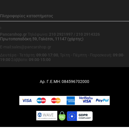
Πληροφορίες καταστήματος
Pancarshop.gr
Τηλέφωνο:
210 2921997 / 210 2914326
Πρωτοπαπαδάκη 59, Γαλάτσι, 11147 (χάρτης)
E-mail:sales@pancarshop.gr
Δευτέρα - Τετάρτη:
09:00
-
17:00
,
Τρίτη - Πέμπτη - Παρασκευή:
09:00
-
19:00
Σάββατο:
09:00
-
15:00
Αρ. Γ.Ε.ΜΗ: 084596702000