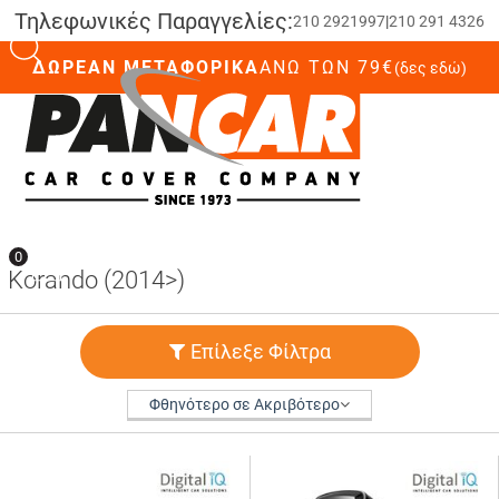
Τηλεφωνικές Παραγγελίες:
210 2921997
|
210 291 4326
ΔΩΡΕΑΝ ΜΕΤΑΦΟΡΙΚΑ
ΆΝΩ ΤΩΝ 79€
(δες εδώ)
0
0
Korando (2014>)
Επίλεξε Φίλτρα
Φθηνότερο σε Ακριβότερο