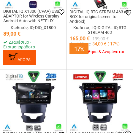
DIGITAL IQ X1800 (CPAA) USB
DIGITAL IQ RTG STREAM 463 (AI
ADAPTOR for Wireless Carplay-
BOX for original screen to
Android Auto with NETFLIX -
Android)
YOUTUBE - DISNEY+
Κωδικός: IQ-DIQ_X1800
Κωδικός: IQ-DIGITAL IQ RTG
STREAM 463
89,00
€
165,00
€
199,00
€
Διαθέσιμο -
Κερδίζεις:
34,00
€ (
-17
%)
Ετοιμοπαράδοτο
-17%
-17%
Εξαντλήθηκε & Αναμένεται
ΑΓΟΡΑ