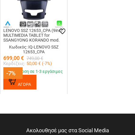
LENOVO SSZ 12653_CPA (9inc)
MULTIMEDIA TABLET for
SSANGYONG KORANDO mod.
2014-2019
Κωδικός: IQ-LENOVO SSZ
12653_CPA
699,00
€
749,00
€
Κερδίζεις:
50,00
€ (
-7
%)
Παράδοση σε 1-3 εργάσιμες
-7%
-7%
ΑΓΟΡΑ
Ακολουθησέ μας στα Social Media