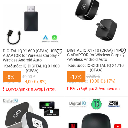
DIGITAL IQ X1710 (CPAA) TYPE-
DIGITAL IQ X1600 (CPAA) USB
C ADAPTOR for Wireless Carplay
ADAPTOR for Wireless Carplay -
-Wireless Android Auto
Wireless Android Auto
Κωδικός: IQ-DIGITAL IQ X1710
Κωδικός: IQ-DIGITAL IQ X1600
(CPAA)
(CPAA)
49,00
€
45,00
-8%
-8%
€
-17%
-17%
59,00
€
49,00
€
Κερδίζεις:
10,00
€ (
-17
%)
Κερδίζεις:
4,00
€ (
-8
%)
Εξαντλήθηκε & Αναμένεται
Εξαντλήθηκε & Αναμένεται