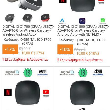
DIGITAL IQ X1700 (CPAA) USB
DIGITAL IQ X1800 (CPAA) USB
ADAPTOR for Wireless Carplay -
ADAPTOR for Wireless Carplay-
Wireless Android Auto
Android Auto with NETFLIX -
YOUTUBE - DISNEY+
Κωδικός: IQ-DIGITAL IQ X1700
Κωδικός: IQ-DIGITAL IQ X1800
(CPAA)
(CPAA)
49,00
€
-17%
-17%
89,00
-10%
-10%
€
59,00
€
99,00
€
Κερδίζεις:
10,00
€ (
-17
%)
Κερδίζεις:
10,00
€ (
-10
%)
Εξαντλήθηκε & Αναμένεται
Εξαντλήθηκε & Αναμένεται