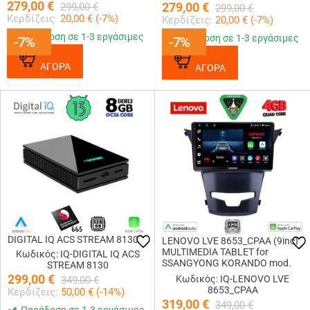
279,00
€
279,00
€
299,00
€
299,00
€
Κερδίζεις:
20,00
€ (
-7
%)
Κερδίζεις:
20,00
€ (
-7
%)
Παράδοση σε 1-3 εργάσιμες
Παράδοση σε 1-3 εργάσιμες
-7%
-7%
-7%
-7%
ΑΓΟΡΑ
ΑΓΟΡΑ
DIGITAL IQ ACS STREAM 8130
LENOVO LVE 8653_CPAA (9inc)
MULTIMEDIA TABLET for
Κωδικός: IQ-DIGITAL IQ ACS
SSANGYONG KORANDO mod.
STREAM 8130
2014-2019
299,00
€
Κωδικός: IQ-LENOVO LVE
349,00
€
8653_CPAA
Κερδίζεις:
50,00
€ (
-14
%)
319,00
€
349,00
€