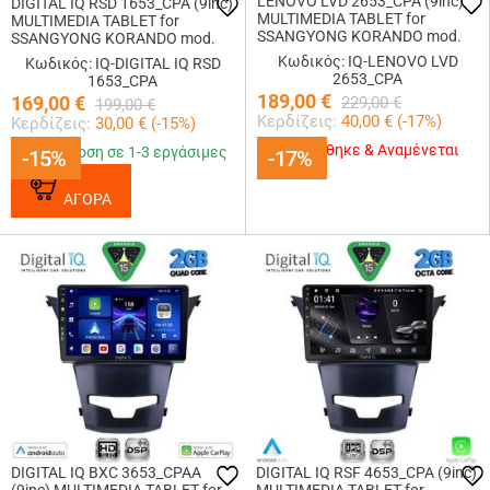
LENOVO LVD 2653_CPA (9inc)
DIGITAL IQ RSD 1653_CPA (9inc)
MULTIMEDIA TABLET for
MULTIMEDIA TABLET for
SSANGYONG KORANDO mod.
SSANGYONG KORANDO mod.
2014-2019
2014-2019
Κωδικός: IQ-LENOVO LVD
Κωδικός: IQ-DIGITAL IQ RSD
2653_CPA
1653_CPA
189,00
€
169,00
€
229,00
€
199,00
€
Κερδίζεις:
40,00
€ (
-17
%)
Κερδίζεις:
30,00
€ (
-15
%)
Εξαντλήθηκε & Αναμένεται
Παράδοση σε 1-3 εργάσιμες
-15%
-15%
-17%
-17%
ΑΓΟΡΑ
DIGITAL IQ BXC 3653_CPAA
DIGITAL IQ RSF 4653_CPA (9inc)