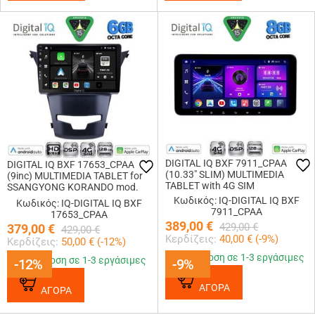
DIGITAL IQ BXF 7911_CPAA
DIGITAL IQ BXF 17653_CPAA
(10.33" SLIM) MULTIMEDIA
(9inc) MULTIMEDIA TABLET for
TABLET with 4G SIM
SSANGYONG KORANDO mod.
2014-2019
Κωδικός: IQ-DIGITAL IQ BXF
Κωδικός: IQ-DIGITAL IQ BXF
7911_CPAA
17653_CPAA
389,00
€
429,00
€
379,00
€
429,00
€
Κερδίζεις:
40,00
€ (
-9
%)
Κερδίζεις:
50,00
€ (
-12
%)
Παράδοση σε 1-3 εργάσιμες
Παράδοση σε 1-3 εργάσιμες
-12%
-12%
-9%
-9%
ΑΓΟΡΑ
ΑΓΟΡΑ