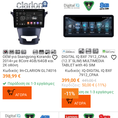
OEM για Ssangyong Korando
DIGITAL IQ BXF 7912_CPAA
2014> με 8Core 4GB/64GB και
(12.3" SLIM) MULTIMEDIA
2Κ οθόνη
TABLET with 4G SIM
Κωδικός: lm-CLARION GL74016
Κωδικός: IQ-DIGITAL IQ BXF
7912_CPAA
398,99
€
399,00
€
449,00
€
Παράδοση σε 1-3 εργάσιμες
Κερδίζεις:
50,00
€ (
-11
%)
Παράδοση σε 1-3 εργάσιμες
-11%
-11%
ΑΓΟΡΑ
ΑΓΟΡΑ