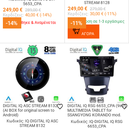
STREAM 8128
5653_CPA
249,00
€
279,00
€
249,00
€
289,00
€
Κερδίζεις:
30,00
€ (
-11
%)
Κερδίζεις:
40,00
€ (
-14
%)
Παράδοση σε 1-3 εργάσιμες
-14%
-14%
-11%
-11%
Εξαντλήθηκε & Αναμένεται
ΑΓΟΡΑ
DIGITAL IQ ASC STREAM 8132
DIGITAL IQ RSG 6653_CPA (9inc)
(AI BOX for original screen to
MULTIMEDIA TABLET for
Android)
SSANGYONG KORANDO mod.
2014-2019
Κωδικός: IQ-DIGITAL IQ ASC
Κωδικός: IQ-DIGITAL IQ RSG
STREAM 8132
6653_CPA