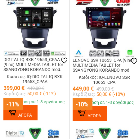
DIGITAL IQ BXK 19653_CPAA
LENOVO SSR 10653_CPA (9inc)
(9inc) MULTIMEDIA TABLET for
MULTIMEDIA TABLET for
SSANGYONG KORANDO mod.
SSANGYONG KORANDO mod.
2014-2019
2014-2019
Κωδικός: IQ-DIGITAL IQ BXK
Κωδικός: IQ-LENOVO SSR
19653_CPAA
10653_CPA
399,00
€
449,00
€
449,00
€
499,00
€
Κερδίζεις:
50,00
€ (
-11
%)
Κερδίζεις:
50,00
€ (
-10
%)
Παράδοση σε 1-3 εργάσιμες
Παράδοση σε 1-3 εργάσιμες
-11%
-11%
-10%
-10%
ΑΓΟΡΑ
ΑΓΟΡΑ