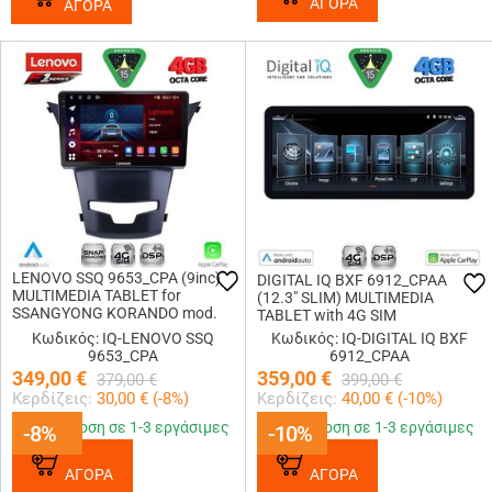
ΑΓΟΡΑ
ΑΓΟΡΑ
LENOVO SSQ 9653_CPA (9inc)
DIGITAL IQ BXF 6912_CPAA
MULTIMEDIA TABLET for
(12.3" SLIM) MULTIMEDIA
SSANGYONG KORANDO mod.
TABLET with 4G SIM
2014-2019
Κωδικός: IQ-LENOVO SSQ
Κωδικός: IQ-DIGITAL IQ BXF
9653_CPA
6912_CPAA
349,00
€
359,00
€
379,00
€
399,00
€
Κερδίζεις:
30,00
€ (
-8
%)
Κερδίζεις:
40,00
€ (
-10
%)
Παράδοση σε 1-3 εργάσιμες
Παράδοση σε 1-3 εργάσιμες
-8%
-8%
-10%
-10%
ΑΓΟΡΑ
ΑΓΟΡΑ