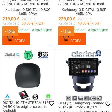
(9inc) MULTIMEDIA TABLET for
MULTIMEDIA TABLET for
SSANGYONG KORANDO mod.
SSANGYONG KORANDO mod.
2014-2019
2014-2019
Κωδικός: IQ-DIGITAL IQ BXC
Κωδικός: IQ-DIGITAL IQ RSF
3653_CPAA
4653_CPA
219,00
€
229,00
€
249,00
€
269,00
€
Κερδίζεις:
30,00
€ (
-12
%)
Κερδίζεις:
40,00
€ (
-15
%)
Παράδοση σε 1-3 εργάσιμες
Παράδοση σε 1-3 εργάσιμες
-12%
-12%
-15%
-15%
ΑΓΟΡΑ
ΑΓΟΡΑ
DIGITAL IQ RTM STREAM 8120
OEM για Ssangyong Korando
(AI BOX for original screen to
2014> με 8Core 2GB/32GB
Android)