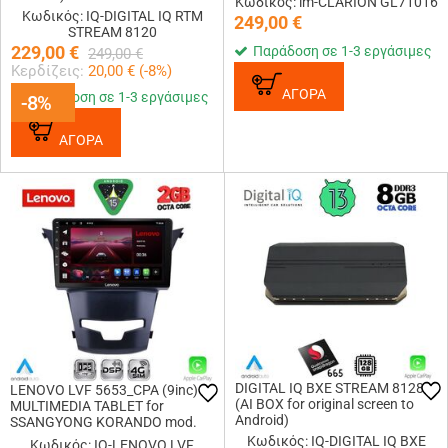
Κωδικός: lm-CLARION GL71016
Κωδικός: IQ-DIGITAL IQ RTM
249,00
€
STREAM 8120
229,00
€
Παράδοση σε 1-3 εργάσιμες
249,00
€
Κερδίζεις:
20,00
€ (
-8
%)
ΑΓΟΡΑ
Παράδοση σε 1-3 εργάσιμες
-8%
-8%
ΑΓΟΡΑ
DIGITAL IQ BXE STREAM 8128
LENOVO LVF 5653_CPA (9inc)
(AI BOX for original screen to
MULTIMEDIA TABLET for
Android)
SSANGYONG KORANDO mod.
2014-2019
Κωδικός: IQ-DIGITAL IQ BXE
Κωδικός: IQ-LENOVO LVF