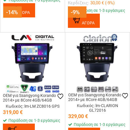
Παράδοση σε 1-3 εργάσιμες
Κερδίζεις:
30,00
€ (
-9
%)
Παράδοση σε 1-3 εργάσιμες
-14%
-14%
-9%
-9%
ΑΓΟΡΑ
ΑΓΟΡΑ
OEM για Ssangyong Korando
OEM για Ssangyong Korando
2014> με 8Core 4GB/64GB
2014> με 8Core 4GB/64GB
Κωδικός: lm-CLARION
Κωδικός: lm-LM ZC8016 GPS
GL72016
319,00
€
329,00
€
Παράδοση σε 1-3 εργάσιμες
Παράδοση σε 1-3 εργάσιμες