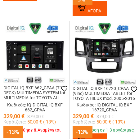
ΑΓΟΡΑ
DIGITAL IQ BXF 662_CPAA (7''
DIGITAL IQ BXF 16720_CPAA
DECK) MULTIMEDIA SYSTEM for
(9inc) MULTIMEDIA TABLET for
MULTIMEDIA for TOYOTA ALL
TOYOTA HILUX mod. 2005-2016
(200mm)
Κωδικός: IQ-DIGITAL IQ BXF
Κωδικός: IQ-DIGITAL iQ BXF
662_CPAA
16720_CPAA
329,00
€
329,00
€
379,00
€
379,00
€
Κερδίζεις:
50,00
€ (
-13
%)
Κερδίζεις:
50,00
€ (
-13
%)
Εξαντλήθηκε & Αναμένεται
Παράδοση σε 1-3 εργάσιμες
-13%
-13%
-13%
-13%