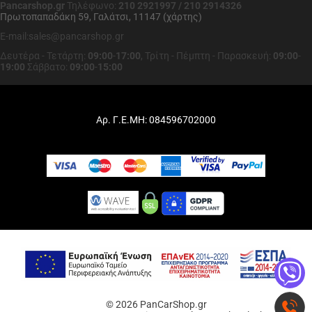
Pancarshop.gr
Τηλέφωνο:
210 2921997 / 210 2914326
Πρωτοπαπαδάκη 59, Γαλάτσι, 11147 (χάρτης)
E-mail:sales@pancarshop.gr
Δευτέρα - Τετάρτη:
09:00
-
17:00
,
Τρίτη - Πέμπτη - Παρασκευή:
09:00
-
19:00
Σάββατο:
09:00
-
15:00
Αρ. Γ.Ε.ΜΗ: 084596702000
© 2026 PanCarShop.gr