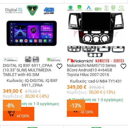
DIGITAL IQ BXF 6911_CPAA
Nakamichi NAM5710 Series
(10.33" SLIM) MULTIMEDIA
8Core Android13 4+64GB
TABLET with 4G SIM
Toyota Hilux 2007-2016
Navigation Multimedia Tablet 9
Κωδικός: IQ-DIGITAL IQ BXF
Κωδικός: cad-U-N84-TY1431
6911_CPAA
349,00
€
399,00
€
349,00
€
379,00
€
Κερδίζεις:
50,00
€ (
-13
%)
Κερδίζεις:
30,00
€ (
-8
%)
Παράδοση σε 1-3 εργάσιμες
Παράδοση σε 1-3 εργάσιμες
-8%
-8%
-13%
-13%
ΑΓΟΡΑ
ΑΓΟΡΑ