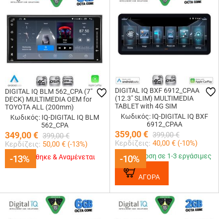
DIGITAL IQ BXF 6912_CPAA
DIGITAL IQ BLM 562_CPA (7"
(12.3" SLIM) MULTIMEDIA
DECK) MULTIMEDIA OEM for
TABLET with 4G SIM
TOYOTA ALL (200mm)
Κωδικός: IQ-DIGITAL IQ BXF
Κωδικός: IQ-DIGITAL IQ BLM
6912_CPAA
562_CPA
359,00
€
349,00
€
399,00
€
399,00
€
Κερδίζεις:
40,00
€ (
-10
%)
Κερδίζεις:
50,00
€ (
-13
%)
Παράδοση σε 1-3 εργάσιμες
-13%
-13%
Εξαντλήθηκε & Αναμένεται
-10%
-10%
ΑΓΟΡΑ