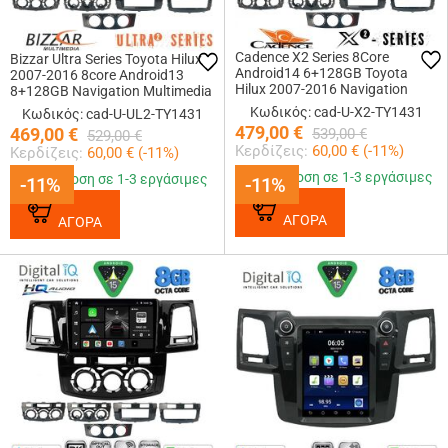
Cadence X2 Series 8Core
Bizzar Ultra Series Toyota Hilux
Android14 6+128GB Toyota
2007-2016 8core Android13
Hilux 2007-2016 Navigation
8+128GB Navigation Multimedia
Multimedia Tablet 9
Tablet 9
Κωδικός: cad-U-X2-TY1431
Κωδικός: cad-U-UL2-TY1431
479,00
€
469,00
€
539,00
€
529,00
€
Κερδίζεις:
60,00
€ (
-11
%)
Κερδίζεις:
60,00
€ (
-11
%)
Παράδοση σε 1-3 εργάσιμες
Παράδοση σε 1-3 εργάσιμες
-11%
-11%
-11%
-11%
ΑΓΟΡΑ
ΑΓΟΡΑ