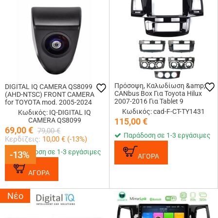
Πρόσοψη, Καλωδίωση &amp;
DIGITAL IQ CAMERA QS8099
CANbus Box Για Toyota Hilux
(AHD-NTSC) FRONT CAMERA
2007-2016 Για Tablet 9
for TOYOTA mod. 2005-2024
Κωδικός: cad-F-CT-TY1431
Κωδικός: IQ-DIGITAL IQ
CAMERA QS8099
115,00
€
69,00
€
79,00
€
Παράδοση σε 1-3 εργάσιμες
Κερδίζεις:
10,00
€ (
-13
%)
Παράδοση σε 1-3 εργάσιμες
-13%
-13%
ΑΓΟΡΑ
ΑΓΟΡΑ
Νέο