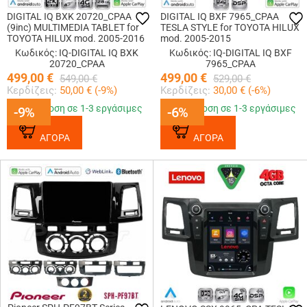
DIGITAL IQ BXK 20720_CPAA
DIGITAL IQ BXF 7965_CPAA
(9inc) MULTIMEDIA TABLET for
TESLA STYLE for TOYOTA HILUX
TOYOTA HILUX mod. 2005-2016
mod. 2005-2015
Κωδικός: IQ-DIGITAL IQ BXK
Κωδικός: IQ-DIGITAL IQ BXF
20720_CPAA
7965_CPAA
499,00
€
499,00
€
549,00
€
529,00
€
Κερδίζεις:
50,00
€ (
-9
%)
Κερδίζεις:
30,00
€ (
-6
%)
Παράδοση σε 1-3 εργάσιμες
Παράδοση σε 1-3 εργάσιμες
-9%
-9%
-6%
-6%
ΑΓΟΡΑ
ΑΓΟΡΑ