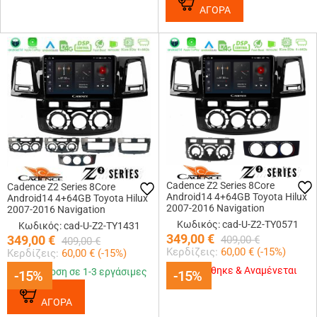
ΑΓΟΡΑ
Cadence Z2 Series 8Core
Cadence Z2 Series 8Core
Android14 4+64GB Toyota Hilux
Android14 4+64GB Toyota Hilux
2007-2016 Navigation
2007-2016 Navigation
Multimedia Tablet 9 Με Carplay
Multimedia Tablet 9 Με Carplay
Κωδικός: cad-U-Z2-TY0571
Κωδικός: cad-U-Z2-TY1431
& Android Auto
& Android Auto
349,00
€
349,00
€
409,00
€
409,00
€
Κερδίζεις:
60,00
€ (
-15
%)
Κερδίζεις:
60,00
€ (
-15
%)
Εξαντλήθηκε & Αναμένεται
Παράδοση σε 1-3 εργάσιμες
-15%
-15%
-15%
-15%
ΑΓΟΡΑ