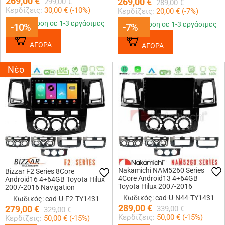
269,00
€
269,00
€
299,00
€
289,00
€
Κερδίζεις:
30,00
€ (
-10
%)
Κερδίζεις:
20,00
€ (
-7
%)
Παράδοση σε 1-3 εργάσιμες
Παράδοση σε 1-3 εργάσιμες
-10%
-10%
-7%
-7%
ΑΓΟΡΑ
ΑΓΟΡΑ
Νέο
Nakamichi NAM5260 Series
Bizzar F2 Series 8Core
4Core Android13 4+64GB
Android16 4+64GB Toyota Hilux
Toyota Hilux 2007-2016
2007-2016 Navigation
Navigation Multimedia Tablet 9
Multimedia Tablet 9
Κωδικός: cad-U-N44-TY1431
Κωδικός: cad-U-F2-TY1431
Με Carplay & Android Auto
289,00
€
279,00
€
339,00
€
329,00
€
Κερδίζεις:
50,00
€ (
-15
%)
Κερδίζεις:
50,00
€ (
-15
%)