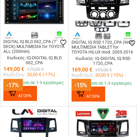
DIGITAL IQ BLD 062_CPA (7"
DIGITAL IQ RSD 1720_CPA (9inc)
DECK) MULTIMEDIA for TOYOTA
MULTIMEDIA TABLET for
ALL (200mm)
TOYOTA HILUX mod. 2005-2016
Κωδικός: IQ-DIGITAL IQ BLD
Κωδικός: IQ-DIGITAL IQ RSD
062_CPA
1720_CPA
149,00
€
169,00
€
179,00
€
199,00
€
Κερδίζεις:
30,00
€ (
-17
%)
Κερδίζεις:
30,00
€ (
-15
%)
Παράδοση σε 1-3 εργάσιμες
Παράδοση σε 1-3 εργάσιμες
-17%
-17%
-15%
-15%
ΑΓΟΡΑ
ΑΓΟΡΑ