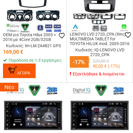
LENOVO LVD 2720_CPA (9inc)
OEM για Toyota Hilux 2005 >
MULTIMEDIA TABLET for
2016 με 4Core 2GB/32GB
TOYOTA HILUX mod. 2005-2016
Κωδικός: lm-LM ZA4821 GPS
Κωδικός: IQ-LENOVO LVD
169,00
€
2720_CPA
189,00
€
Παράδοση σε 1-3 εργάσιμες
-17%
-17%
229,00
€
Κερδίζεις:
40,00
€ (
-17
%)
ΑΓΟΡΑ
Εξαντλήθηκε & Αναμένεται
Νέο