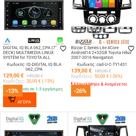
DIGITAL IQ BLA 062_CPA (7"
Bizzar C Series Lite 4Core
DECK) MULTIMEDIA LINUX
Android14 2+32GB Toyota Hilux
SYSTEM for TOYOTA ALL
2007-2016 Navigation
(200mm)
Multimedia Tablet 9
Κωδικός: IQ-DIGITAL IQ BLA
Κωδικός: cad-U-C-TY1431
062_CPA
139,00
€
189,00
€
129,00
€
149,00
€
Κερδίζεις:
50,00
€ (
-26
%)
Κερδίζεις:
20,00
€ (
-13
%)
Εξαντλήθηκε & Αναμένεται
Παράδοση σε 1-3 εργάσιμες
-13%
-13%
-26%
-26%
ΑΓΟΡΑ