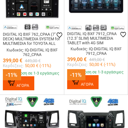
DIGITAL IQ BXF 7912_CPAA
DIGITAL IQ BXF 762_CPAA (7''
(12.3" SLIM) MULTIMEDIA
DECK) MULTIMEDIA SYSTEM for
TABLET with 4G SIM
MULTIMEDIA for TOYOTA ALL
(200mm)
Κωδικός: IQ-DIGITAL IQ BXF
Κωδικός: IQ-DIGITAL IQ BXF
7912_CPAA
762_CPAA
399,00
€
449,00
€
399,00
€
449,00
€
Κερδίζεις:
50,00
€ (
-11
%)
Κερδίζεις:
50,00
€ (
-11
%)
Παράδοση σε 1-3 εργάσιμες
Παράδοση σε 1-3 εργάσιμες
-11%
-11%
-11%
-11%
ΑΓΟΡΑ
ΑΓΟΡΑ