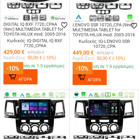
DIGITAL IQ BXF 7720_CPAA
LENOVO SSR 10720_CPA (9inc)
(9inc) MULTIMEDIA TABLET for
MULTIMEDIA TABLET for
TOYOTA HILUX mod. 2005-2016
TOYOTA HILUX mod. 2005-2016
Κωδικός: IQ-DIGITAL IQ BXF
Κωδικός: IQ-LENOVO SSR
7720_CPAA
10720_CPA
429,00
€
449,00
€
479,00
€
499,00
€
Κερδίζεις:
50,00
€ (
-10
%)
Κερδίζεις:
50,00
€ (
-10
%)
Παράδοση σε 1-3 εργάσιμες
Παράδοση σε 1-3 εργάσιμες
-10%
-10%
-10%
-10%
ΑΓΟΡΑ
ΑΓΟΡΑ