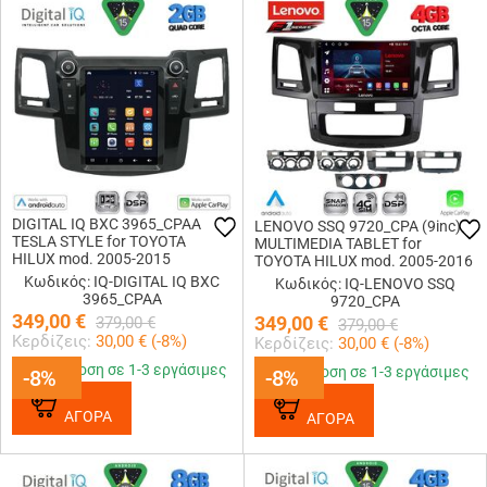
DIGITAL IQ BXC 3965_CPAA
LENOVO SSQ 9720_CPA (9inc)
TESLA STYLE for TOYOTA
MULTIMEDIA TABLET for
HILUX mod. 2005-2015
TOYOTA HILUX mod. 2005-2016
Κωδικός: IQ-DIGITAL IQ BXC
Κωδικός: IQ-LENOVO SSQ
3965_CPAA
9720_CPA
349,00
€
349,00
€
379,00
€
379,00
€
Κερδίζεις:
30,00
€ (
-8
%)
Κερδίζεις:
30,00
€ (
-8
%)
Παράδοση σε 1-3 εργάσιμες
Παράδοση σε 1-3 εργάσιμες
-8%
-8%
-8%
-8%
ΑΓΟΡΑ
ΑΓΟΡΑ