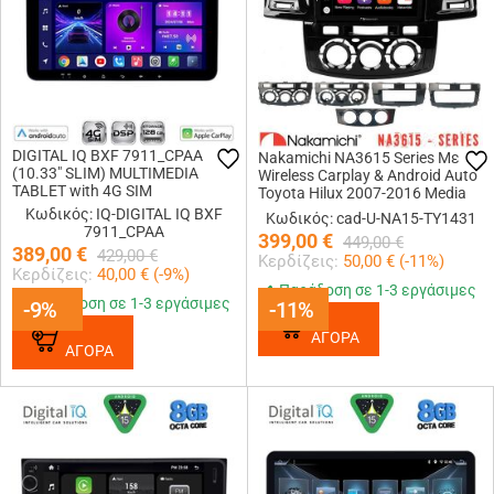
DIGITAL IQ BXF 7911_CPAA
Nakamichi NA3615 Series Με
(10.33" SLIM) MULTIMEDIA
Wireless Carplay & Android Auto
TABLET with 4G SIM
Toyota Hilux 2007-2016 Media
Station Tablet 9″
Κωδικός: IQ-DIGITAL IQ BXF
Κωδικός: cad-U-NA15-TY1431
7911_CPAA
399,00
€
449,00
€
389,00
€
429,00
€
Κερδίζεις:
50,00
€ (
-11
%)
Κερδίζεις:
40,00
€ (
-9
%)
Παράδοση σε 1-3 εργάσιμες
Παράδοση σε 1-3 εργάσιμες
-9%
-9%
-11%
-11%
ΑΓΟΡΑ
ΑΓΟΡΑ