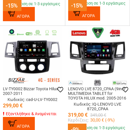
Παράδοση σε 1-3 εργάσιμες
Παράδοση σε 1-3 εργάσιμες
-15%
-15%
-15%
-15%
ΑΓΟΡΑ
ΑΓΟΡΑ
LV-TY0002 Bizzar Toyota Hilux
LENOVO LVE 8720_CPAA (9inc)
2007-2011
MULTIMEDIA TABLET for
TOYOTA HILUX mod. 2005-2016
Κωδικός: cad-U-LV-TY0002
Κωδικός: IQ-LENOVO LVE
299,00
€
8720_CPAA
Εξαντλήθηκε & Αναμένεται
319,00
€
349,00
€
Κερδίζεις:
30,00
€ (
-9
%)
ΑΓΟΡΑ
Παράδοση σε 1-3 εργάσιμες
-9%
-9%