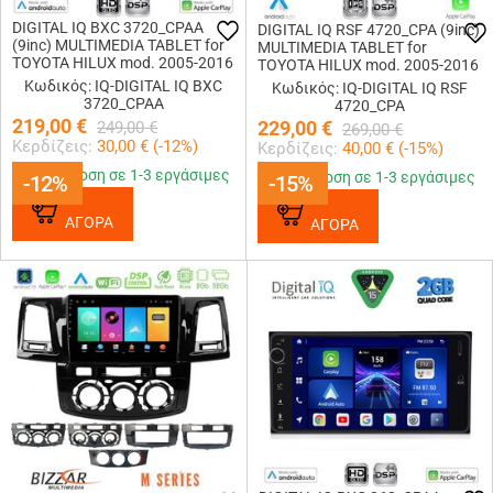
DIGITAL IQ BXC 3720_CPAA
DIGITAL IQ RSF 4720_CPA (9inc)
(9inc) MULTIMEDIA TABLET for
MULTIMEDIA TABLET for
TOYOTA HILUX mod. 2005-2016
TOYOTA HILUX mod. 2005-2016
Κωδικός: IQ-DIGITAL IQ BXC
Κωδικός: IQ-DIGITAL IQ RSF
3720_CPAA
4720_CPA
219,00
€
229,00
€
249,00
€
269,00
€
Κερδίζεις:
30,00
€ (
-12
%)
Κερδίζεις:
40,00
€ (
-15
%)
Παράδοση σε 1-3 εργάσιμες
Παράδοση σε 1-3 εργάσιμες
-12%
-12%
-15%
-15%
ΑΓΟΡΑ
ΑΓΟΡΑ