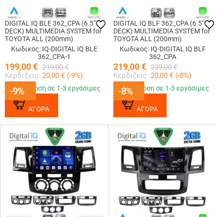
DIGITAL IQ BLE 362_CPA (6.5”
DIGITAL IQ BLF 362_CPA (6.5”
DECK) MULTIMEDIA SYSTEM for
DECK) MULTIMEDIA SYSTEM for
TOYOTA ALL (200mm)
TOYOTA ALL (200mm)
Κωδικός: IQ-DIGITAL IQ BLE
Κωδικός: IQ-DIGITAL IQ BLF
362_CPA-1
362_CPA
199,00
€
219,00
€
219,00
€
239,00
€
Κερδίζεις:
20,00
€ (
-9
%)
Κερδίζεις:
20,00
€ (
-8
%)
Παράδοση σε 1-3 εργάσιμες
Παράδοση σε 1-3 εργάσιμες
-9%
-9%
-8%
-8%
ΑΓΟΡΑ
ΑΓΟΡΑ