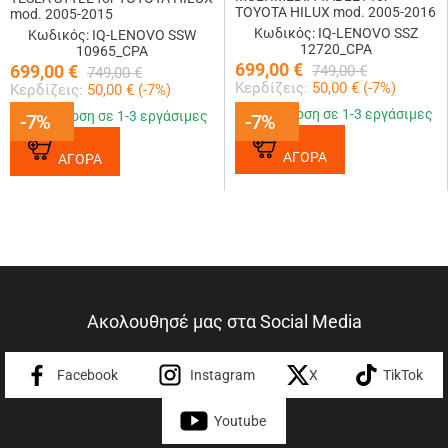
TOYOTA HILUX mod. 2005-2016
mod. 2005-2015
Κωδικός: IQ-LENOVO SSZ
Κωδικός: IQ-LENOVO SSW
12720_CPA
10965_CPA
699,00
€
699,00
€
749,00
€
749,00
€
Κερδίζεις:
50,00
€ (
-7
%)
Κερδίζεις:
50,00
€ (
-7
%)
Παράδοση σε 1-3 εργάσιμες
Παράδοση σε 1-3 εργάσιμες
-7%
-7%
-7%
-7%
ΑΓΟΡΑ
ΑΓΟΡΑ
Ακολουθησέ μας στα Social Media
Facebook
Instagram
X
TikTok
Youtube