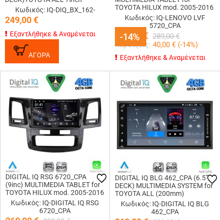
TOYOTA HILUX mod. 2005-2016
Κωδικός: IQ-DIQ_BX_162-
Κωδικός: IQ-LENOVO LVF
249,00
€
5720_CPA
Εξαντλήθηκε & Αναμένεται
249,00
€
-14%
-14%
289,00
€
Κερδίζεις:
40,00
€ (
-14
%)
ΑΓΟΡΑ
Εξαντλήθηκε & Αναμένεται
DIGITAL IQ RSG 6720_CPA
DIGITAL IQ BLG 462_CPA (6.5”
(9inc) MULTIMEDIA TABLET for
DECK) MULTIMEDIA SYSTEM for
TOYOTA HILUX mod. 2005-2016
TOYOTA ALL (200mm)
Κωδικός: IQ-DIGITAL IQ RSG
Κωδικός: IQ-DIGITAL IQ BLG
6720_CPA
462_CPA