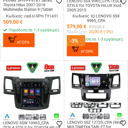
Pioneer SPH-PF97BT Series
LENOVO SSX 9965_CPA TESLA
Toyota Hilux 2007-2016
STYLE for TOYOTA HILUX mod.
Multimedia Station 9 (Tablet
2005-2015
Style) Με Carplay &amp;
Κωδικός: cad-U-SPH-TY1431
Κωδικός: IQ-LENOVO SSX
Android Auto
9965_CPA
509,00
€
579,00
€
599,00
€
Παράδοση σε 1-3 εργάσιμες
Κερδίζεις:
20,00
€ (
-3
%)
Παράδοση σε 1-3 εργάσιμες
-3%
-3%
ΑΓΟΡΑ
ΑΓΟΡΑ
LENOVO SSZ 12720_CPA (9inc)
LENOVO SSW 10965_CPA
MULTIMEDIA TABLET for
TESLA STYLE for TOYOTA HILUX