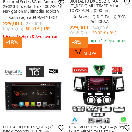
DIGITAL IQ BXC 262_CPAA
Bizzar M Series 8Core Android16
(7''_DECK) MULTIMEDIA for
2+32GB Toyota Hilux 2007-2016
TOYOTA ALL (200mm)
Navigation Multimedia Tablet 9
Κωδικός: IQ-DIGITAL IQ BXC
Κωδικός: cad-U-M-TY1431
262_CPAA
229,00
€
279,00
€
229,00
€
249,00
€
Κερδίζεις:
50,00
€ (
-18
%)
Κερδίζεις:
20,00
€ (
-8
%)
Εξαντλήθηκε & Αναμένεται
Παράδοση σε 1-3 εργάσιμες
-18%
-18%
-8%
-8%
ΑΓΟΡΑ
DIGITAL IQ BX 162_GPS (7"
LENOVO LVF 5720_CPA (9inc)
DECK)TOYOTA ALL 7inch
MULTIMEDIA TABLET for