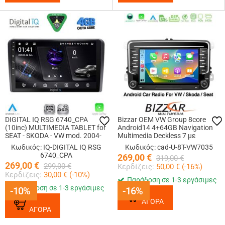
DIGITAL IQ RSG 6740_CPA
Bizzar OEM VW Group 8core
(10inc) MULTIMEDIA TABLET for
Android14 4+64GB Navigation
SEAT - SKODA - VW mod. 2004-
Multimedia Deckless 7 με
2014
Carplay/AndroidAuto
Κωδικός: IQ-DIGITAL IQ RSG
Κωδικός: cad-U-8T-VW7035
6740_CPA
269,00
€
319,00
€
269,00
€
299,00
€
Κερδίζεις:
50,00
€ (
-16
%)
Κερδίζεις:
30,00
€ (
-10
%)
Παράδοση σε 1-3 εργάσιμες
Παράδοση σε 1-3 εργάσιμες
-10%
-10%
-16%
-16%
ΑΓΟΡΑ
ΑΓΟΡΑ