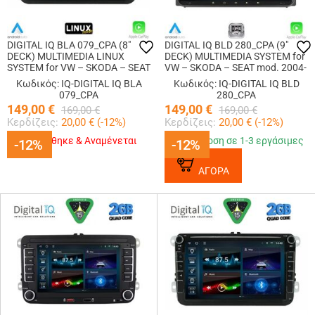
DIGITAL IQ BLA 079_CPA (8"
DIGITAL IQ BLD 280_CPA (9"
DECK) MULTIMEDIA LINUX
DECK) MULTIMEDIA SYSTEM for
SYSTEM for VW – SKODA – SEAT
VW – SKODA – SEAT mod. 2004-
mod. 2004-2014
2014
Κωδικός: IQ-DIGITAL IQ BLA
Κωδικός: IQ-DIGITAL IQ BLD
079_CPA
280_CPA
149,00
€
149,00
€
169,00
€
169,00
€
Κερδίζεις:
20,00
€ (
-12
%)
Κερδίζεις:
20,00
€ (
-12
%)
Εξαντλήθηκε & Αναμένεται
Παράδοση σε 1-3 εργάσιμες
-12%
-12%
-12%
-12%
ΑΓΟΡΑ