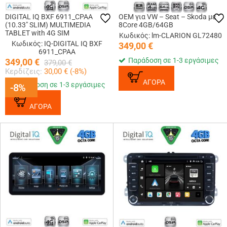
DIGITAL IQ BXF 6911_CPAA
OEM για VW – Seat – Skoda με
(10.33" SLIM) MULTIMEDIA
8Core 4GB/64GB
TABLET with 4G SIM
Κωδικός: lm-CLARION GL72480
Κωδικός: IQ-DIGITAL IQ BXF
349,00
€
6911_CPAA
Παράδοση σε 1-3 εργάσιμες
349,00
€
379,00
€
Κερδίζεις:
30,00
€ (
-8
%)
ΑΓΟΡΑ
Παράδοση σε 1-3 εργάσιμες
-8%
-8%
ΑΓΟΡΑ