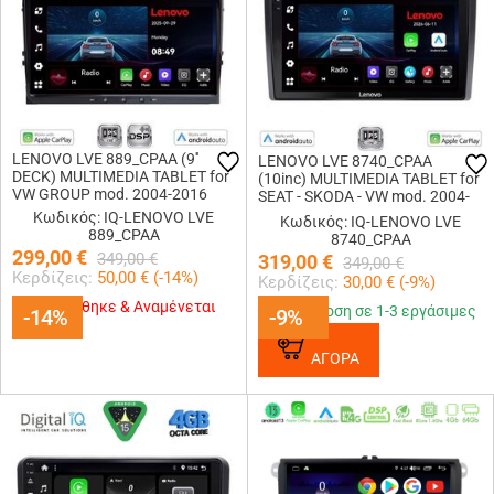
LENOVO LVE 889_CPAA (9''
LENOVO LVE 8740_CPAA
DECK) MULTIMEDIA TABLET for
(10inc) MULTIMEDIA TABLET for
VW GROUP mod. 2004-2016
SEAT - SKODA - VW mod. 2004-
2014
Κωδικός: IQ-LENOVO LVE
Κωδικός: IQ-LENOVO LVE
889_CPAA
8740_CPAA
299,00
€
349,00
€
319,00
€
349,00
€
Κερδίζεις:
50,00
€ (
-14
%)
Κερδίζεις:
30,00
€ (
-9
%)
Εξαντλήθηκε & Αναμένεται
Παράδοση σε 1-3 εργάσιμες
-14%
-14%
-9%
-9%
ΑΓΟΡΑ