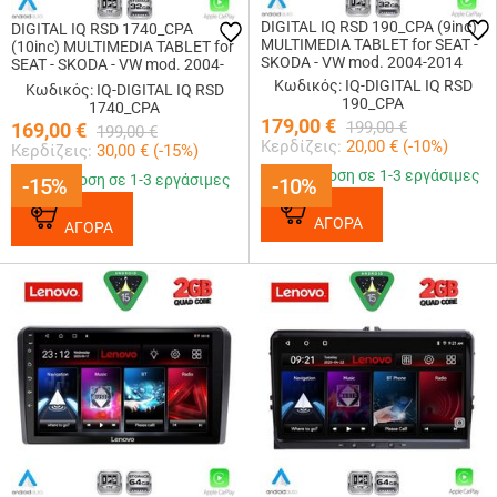
DIGITAL IQ RSD 190_CPA (9inc)
DIGITAL IQ RSD 1740_CPA
MULTIMEDIA TABLET for SEAT -
(10inc) MULTIMEDIA TABLET for
SKODA - VW mod. 2004-2014
SEAT - SKODA - VW mod. 2004-
2014
Κωδικός: IQ-DIGITAL IQ RSD
Κωδικός: IQ-DIGITAL IQ RSD
190_CPA
1740_CPA
179,00
€
199,00
€
169,00
€
199,00
€
Κερδίζεις:
20,00
€ (
-10
%)
Κερδίζεις:
30,00
€ (
-15
%)
Παράδοση σε 1-3 εργάσιμες
Παράδοση σε 1-3 εργάσιμες
-15%
-15%
-10%
-10%
ΑΓΟΡΑ
ΑΓΟΡΑ