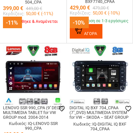
BXF7740_CPAA
504_CPA
429,00
€
399,00
€
479,00
€
449,00
€
Κερδίζεις:
50,00
€ (
-10
%)
Κερδίζεις:
50,00
€ (
-11
%)
Παράδοση σε 1-3 εργάσιμες
-11%
-11%
Εξαντλήθηκε & Αναμένεται
-10%
-10%
ΑΓΟΡΑ
LENOVO SSR 990_CPA (9'' DECK)
DIGITAL IQ BXF 704_CPAA
MULTIMEDIA TABLET for VW
(7"_DVD) MULTIMEDIA SYSTEM
GROUP mod. 2004-2014
for VW – SKODA – SEAT GROUP
mod. 2004-2018
Κωδικός: IQ-LENOVO SSR
Κωδικός: IQ-DIGITAL IQ BXF
990_CPA
704_CPAA