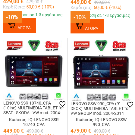
429,00
€
449,00
€
479,00
€
499,00
€
Κερδίζεις:
50,00
€ (
-10
%)
Κερδίζεις:
50,00
€ (
-10
%)
Παράδοση σε 1-3 εργάσιμες
Παράδοση σε 1-3 εργάσιμες
-10%
-10%
-10%
-10%
ΑΓΟΡΑ
ΑΓΟΡΑ
LENOVO SSR 10740_CPA
LENOVO SSW 990_CPA (9''
(10inc) MULTIMEDIA TABLET for
DECK) MULTIMEDIA TABLET for
SEAT - SKODA - VW mod. 2004-
VW GROUP mod. 2004-2014
2014
Κωδικός: IQ-LENOVO SSR
Κωδικός: IQ-LENOVO SSW
10740_CPA
990_CPA
449,00
€
479,00
€
499,00
€
499,00
€