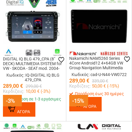
Nakamichi NAM5260 Series
DIGITAL IQ BLG 479_CPA (8"
4Core Android12 4+64GB VW
DECK) MULTIMEDIA SYSTEM for
Group Navigation Multimedia
VW - SKODA - SEAT mod. 2004-
Tablet 10 Με Carplay &amp;
2016
Κωδικός: cad-U-N44-VW0722
Κωδικός: IQ-DIGITAL IQ BLG
Android Auto
479_CPA
289,00
€
339,00
€
289,00
€
Κερδίζεις:
50,00
€ (
-15
%)
299,00
€
Κερδίζεις:
10,00
€ (
-3
%)
Παράδοση έως 30 ημέρες
Παράδοση σε 1-3 εργάσιμες
-3%
-3%
-15%
-15%
ΑΓΟΡΑ
ΑΓΟΡΑ