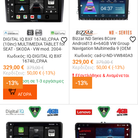
Bizzar ND Series 8Core
DIGITAL IQ BXF 16740_CPAA
Android13 4+64GB VW Group
(10inc) MULTIMEDIA TABLET for
Navigation Multimedia 9 (OEM
SEAT - SKODA - VW mod. 2004-
Style)
2014
Κωδικός: cad-U-ND-VW840A3
Κωδικός: IQ-DIGITAL iQ BXF
16740_CPAA
329,00
€
379,00
€
329,00
€
Κερδίζεις:
50,00
€ (
-13
%)
379,00
€
Κερδίζεις:
50,00
€ (
-13
%)
Εξαντλήθηκε & Αναμένεται
Παράδοση σε 1-3 εργάσιμες
-13%
-13%
-13%
-13%
ΑΓΟΡΑ