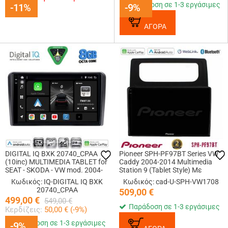
Παράδοση σε 1-3 εργάσιμες
-11%
-11%
-9%
-9%
ΑΓΟΡΑ
DIGITAL IQ BXK 20740_CPAA
Pioneer SPH-PF97BT Series VW
(10inc) MULTIMEDIA TABLET for
Caddy 2004-2014 Multimedia
SEAT - SKODA - VW mod. 2004-
Station 9 (Tablet Style) Με
2014
Carplay &amp; Android Auto
Κωδικός: IQ-DIGITAL IQ BXK
Κωδικός: cad-U-SPH-VW1708
20740_CPAA
509,00
€
499,00
€
549,00
€
Παράδοση σε 1-3 εργάσιμες
Κερδίζεις:
50,00
€ (
-9
%)
Παράδοση σε 1-3 εργάσιμες
-9%
-9%