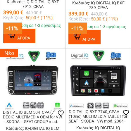
mod. 2004-2018
Κωδικός: IQ-DIGITAL IQ BXF
Κωδικός: IQ-DIGITAL IQ BXF
7912_CPAA
789_CPAA
399,00
€
449,00
€
399,00
€
449,00
€
Κερδίζεις:
50,00
€ (
-11
%)
Κερδίζεις:
50,00
€ (
-11
%)
Παράδοση σε 1-3 εργάσιμες
Παράδοση σε 1-3 εργάσιμες
-11%
-11%
-11%
-11%
ΑΓΟΡΑ
ΑΓΟΡΑ
Νέο
DIGITAL IQ BXF 7740_CPAA
DIGITAL IQ BLM 504_CPA (7"
(10inc) MULTIMEDIA TABLET for
DECK) MULTIMEDIA OEM for VW
SEAT - SKODA - VW mod. 2004-
– SKODA – SEAT GROUP mod.
2014
2004-2018
Κωδικός: IQ-DIGITAL IQ
Κωδικός: IQ-DIGITAL IQ BLM