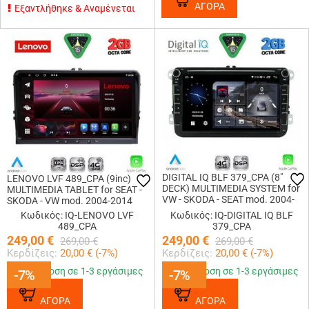
ΑΓΟΡΑ
Εξαντλήθηκε & Αναμένεται
DIGITAL IQ BLF 379_CPA (8"
LENOVO LVF 489_CPA (9inc)
DECK) MULTIMEDIA SYSTEM for
MULTIMEDIA TABLET for SEAT -
VW - SKODA - SEAT mod. 2004-
SKODA - VW mod. 2004-2014
2014
Κωδικός: IQ-LENOVO LVF
Κωδικός: IQ-DIGITAL IQ BLF
489_CPA
379_CPA
249,00
€
249,00
€
269,00
€
269,00
€
Κερδίζεις:
20,00
€ (
-7
%)
Κερδίζεις:
20,00
€ (
-7
%)
Παράδοση σε 1-3 εργάσιμες
Παράδοση σε 1-3 εργάσιμες
-7%
-7%
-7%
-7%
ΑΓΟΡΑ
ΑΓΟΡΑ