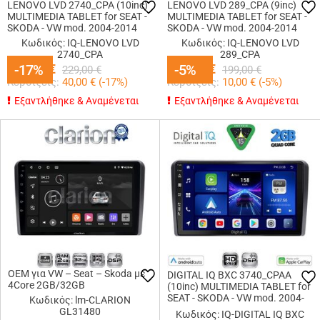
LENOVO LVD 2740_CPA (10inc)
LENOVO LVD 289_CPA (9inc)
MULTIMEDIA TABLET for SEAT -
MULTIMEDIA TABLET for SEAT -
SKODA - VW mod. 2004-2014
SKODA - VW mod. 2004-2014
Κωδικός: IQ-LENOVO LVD
Κωδικός: IQ-LENOVO LVD
2740_CPA
289_CPA
189,00
-17%
-17%
€
189,00
-5%
-5%
€
229,00
€
199,00
€
Κερδίζεις:
40,00
€ (
-17
%)
Κερδίζεις:
10,00
€ (
-5
%)
Εξαντλήθηκε & Αναμένεται
Εξαντλήθηκε & Αναμένεται
OEM για VW – Seat – Skoda με
DIGITAL IQ BXC 3740_CPAA
4Core 2GB/32GB
(10inc) MULTIMEDIA TABLET for
SEAT - SKODA - VW mod. 2004-
Κωδικός: lm-CLARION
2014
GL31480
Κωδικός: IQ-DIGITAL IQ BXC