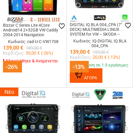
DIGITAL IQ BLA 004_CPA (7"
Bizzar C Series Lite 4Core
DECK) MULTIMEDIA LINUX
Android14 2+32GB VW Caddy
SYSTEM for VW – SKODA –
2004-2014 Navigation
SEAT mod. 2004-2014
Multimedia Tablet 10
Κωδικός: IQ-DIGITAL IQ BLA
Κωδικός: cad-U-C-VW1708
004_CPA
139,00
€
189,00
€
139,00
€
159,00
€
Κερδίζεις:
50,00
€ (
-26
%)
Κερδίζεις:
20,00
€ (
-13
%)
Εξαντλήθηκε & Αναμένεται
Παράδοση σε 1-3 εργάσιμες
-26%
-26%
-13%
-13%
ΑΓΟΡΑ
Νέο