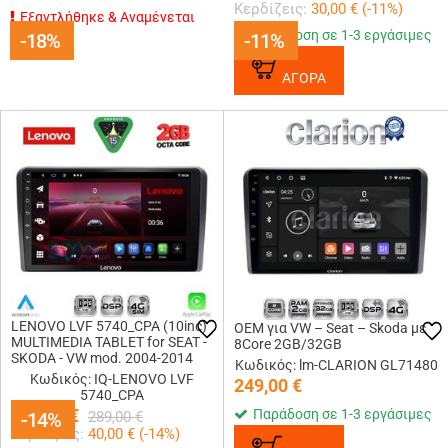
Κερδίζεις:
30,00
€ (
-11
%)
Εξαντλήθηκε & Αναμένεται
Παράδοση σε 1-3 εργάσιμες
-18%
-18%
-11%
-11%
ΑΓΟΡΑ
LENOVO LVF 5740_CPA (10inc)
OEM για VW – Seat – Skoda με
MULTIMEDIA TABLET for SEAT -
8Core 2GB/32GB
SKODA - VW mod. 2004-2014
Κωδικός: lm-CLARION GL71480
Κωδικός: IQ-LENOVO LVF
249,00
€
5740_CPA
249,00
€
Παράδοση σε 1-3 εργάσιμες
-14%
-14%
289,00
€
Κερδίζεις:
40,00
€ (
-14
%)