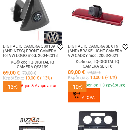
DIGITAL IQ CAMERA QS8139
DIGITAL IQ CAMERA SL 816
(AHD-NTSC) FRONT CAMERA
(AHD) BRAKE LIGHT CAMERA
for VW LOGO mod. 2004-2018
VW CADDY mod. 2003-2021
(46mm)
Κωδικός: IQ-DIGITAL IQ
Κωδικός: IQ-DIGITAL IQ
CAMERA SL 816
CAMERA QS8139
89,00
€
69,00
€
99,00
€
79,00
€
Κερδίζεις:
10,00
€ (
-10
%)
Κερδίζεις:
10,00
€ (
-13
%)
Παράδοση σε 1-3 εργάσιμες
-13%
-13%
Εξαντλήθηκε & Αναμένεται
-10%
-10%
ΑΓΟΡΑ