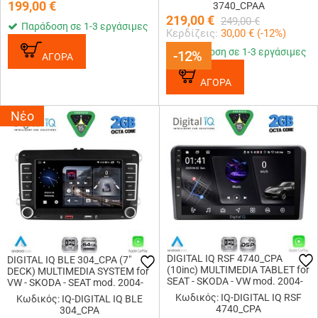
199,00
€
3740_CPAA
219,00
€
249,00
€
Παράδοση σε 1-3 εργάσιμες
Κερδίζεις:
30,00
€ (
-12
%)
Παράδοση σε 1-3 εργάσιμες
-12%
-12%
ΑΓΟΡΑ
ΑΓΟΡΑ
Νέο
DIGITAL IQ RSF 4740_CPA
DIGITAL IQ BLE 304_CPA (7"
(10inc) MULTIMEDIA TABLET for
DECK) MULTIMEDIA SYSTEM for
SEAT - SKODA - VW mod. 2004-
VW - SKODA - SEAT mod. 2004-
2014
2014
Κωδικός: IQ-DIGITAL IQ RSF
Κωδικός: IQ-DIGITAL IQ BLE
4740_CPA
304_CPA