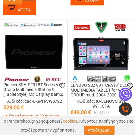
ΑΓΟΡΑ
ΑΓΟΡΑ
Pioneer SPH-PF97BT Series VW
LENOVO SSZ 991_CPA (9'' DECK)
Group Multimedia Station 9
MULTIMEDIA TABLET for VW
(Tablet Style) Με Carplay &amp;
GROUP mod. 2004-2020
Android Auto
Κωδικός: cad-U-SPH-VW0722
Κωδικός: IQ-LENOVO SSZ
991_CPA
529,00
€
649,00
€
679,00
€
Παράδοση έως 30 ημέρες
Κερδίζεις:
30,00
€ (
-4
%)
Το Pancarshop.gr χρησιμοποιεί
cookies
. Κάνοντας πλοήγηση στο site
0
0
Παράδοση σε 1-3 εργάσιμες
-4%
-4%
ΑΓΟΡΑ
αποδέχεστε την χρήση τους.
Αποδέχομαι
ΑΝΑΖΉΤΗΣΗ
ΑΓΑΠΗΜΕΝΑ
ΚΑΛΑΘΙ
MΕΝΟΥ