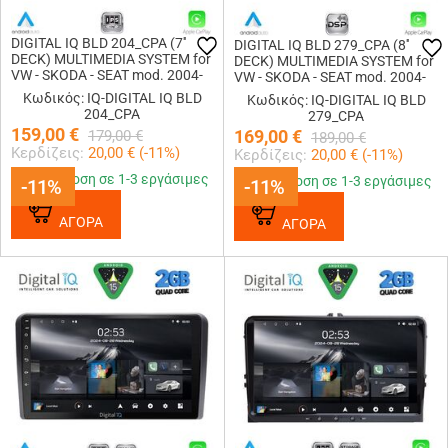
DIGITAL IQ BLD 204_CPA (7''
DIGITAL IQ BLD 279_CPA (8''
DECK) MULTIMEDIA SYSTEM for
DECK) MULTIMEDIA SYSTEM for
VW - SKODA - SEAT mod. 2004-
VW - SKODA - SEAT mod. 2004-
2014
2016
Κωδικός: IQ-DIGITAL IQ BLD
Κωδικός: IQ-DIGITAL IQ BLD
204_CPA
279_CPA
159,00
€
169,00
€
179,00
€
189,00
€
Κερδίζεις:
20,00
€ (
-11
%)
Κερδίζεις:
20,00
€ (
-11
%)
Παράδοση σε 1-3 εργάσιμες
Παράδοση σε 1-3 εργάσιμες
-11%
-11%
-11%
-11%
ΑΓΟΡΑ
ΑΓΟΡΑ