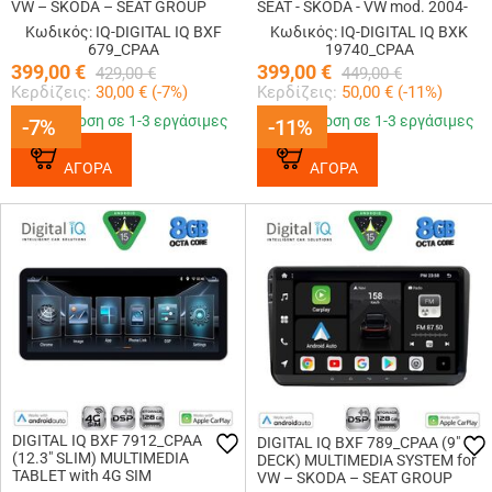
VW – SKODA – SEAT GROUP
SEAT - SKODA - VW mod. 2004-
mod. 2004-2018
2014
Κωδικός: IQ-DIGITAL IQ BXF
Κωδικός: IQ-DIGITAL IQ BXK
679_CPAA
19740_CPAA
399,00
€
399,00
€
429,00
€
449,00
€
Κερδίζεις:
30,00
€ (
-7
%)
Κερδίζεις:
50,00
€ (
-11
%)
Παράδοση σε 1-3 εργάσιμες
Παράδοση σε 1-3 εργάσιμες
-7%
-7%
-11%
-11%
ΑΓΟΡΑ
ΑΓΟΡΑ
DIGITAL IQ BXF 7912_CPAA
DIGITAL IQ BXF 789_CPAA (9"
(12.3" SLIM) MULTIMEDIA
DECK) MULTIMEDIA SYSTEM for
TABLET with 4G SIM
VW – SKODA – SEAT GROUP