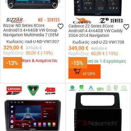
Bizzar ND Series 8Core
Cadence Z2 Series 8Core
Android13 4+64GB VW Group
Android14 4+64GB VW Caddy
Navigation Multimedia 7 (OEM
2004-2014 Navigation
Style)
Multimedia Tablet 10 Με Carplay
Κωδικός: cad-U-ND-VW1307
Κωδικός: cad-U-Z2-VW1708
&amp; Android Auto
329,00
€
349,00
€
379,00
€
409,00
€
Κερδίζεις:
50,00
€ (
-13
%)
Κερδίζεις:
60,00
€ (
-15
%)
Εξαντλήθηκε & Αναμένεται
Παράδοση σε 1-3 εργάσιμες
-13%
-13%
-15%
-15%
ΑΓΟΡΑ