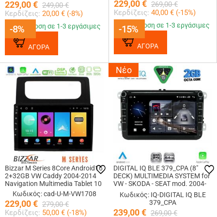
229,00
€
229,00
€
269,00
€
249,00
€
Κερδίζεις:
40,00
€ (
-15
%)
Κερδίζεις:
20,00
€ (
-8
%)
Παράδοση σε 1-3 εργάσιμες
Παράδοση σε 1-3 εργάσιμες
-8%
-8%
-15%
-15%
ΑΓΟΡΑ
ΑΓΟΡΑ
Νέο
Bizzar M Series 8Core Android16
DIGITAL IQ BLE 379_CPA (8"
2+32GB VW Caddy 2004-2014
DECK) MULTIMEDIA SYSTEM for
Navigation Multimedia Tablet 10
VW - SKODA - SEAT mod. 2004-
2014
Κωδικός: cad-U-M-VW1708
Κωδικός: IQ-DIGITAL IQ BLE
229,00
€
379_CPA
279,00
€
239,00
€
Κερδίζεις:
50,00
€ (
-18
%)
269,00
€