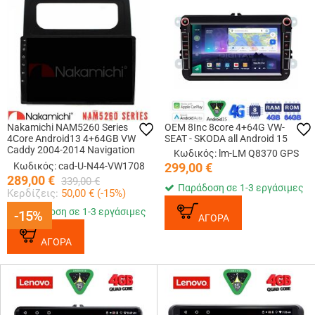
Nakamichi NAM5260 Series
OEM 8Inc 8core 4+64G VW-
4Core Android13 4+64GB VW
SEAT - SKODA all Android 15
Caddy 2004-2014 Navigation
Κωδικός: lm-LM Q8370 GPS
Multimedia Tablet 10 Με Carplay
Κωδικός: cad-U-N44-VW1708
299,00
€
&amp; Android Auto
289,00
€
339,00
€
Παράδοση σε 1-3 εργάσιμες
Κερδίζεις:
50,00
€ (
-15
%)
Παράδοση σε 1-3 εργάσιμες
-15%
-15%
ΑΓΟΡΑ
ΑΓΟΡΑ