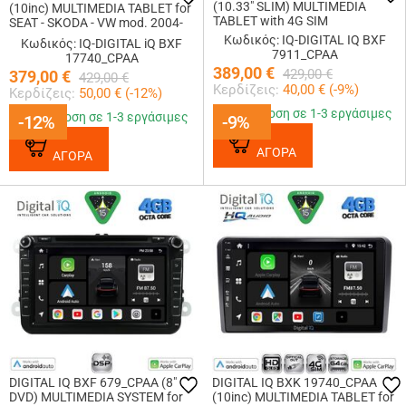
(10.33" SLIM) MULTIMEDIA
(10inc) MULTIMEDIA TABLET for
TABLET with 4G SIM
SEAT - SKODA - VW mod. 2004-
2014
Κωδικός: IQ-DIGITAL IQ BXF
Κωδικός: IQ-DIGITAL iQ BXF
7911_CPAA
17740_CPAA
389,00
€
429,00
€
379,00
€
429,00
€
Κερδίζεις:
40,00
€ (
-9
%)
Κερδίζεις:
50,00
€ (
-12
%)
Παράδοση σε 1-3 εργάσιμες
Παράδοση σε 1-3 εργάσιμες
-12%
-12%
-9%
-9%
ΑΓΟΡΑ
ΑΓΟΡΑ
DIGITAL IQ BXF 679_CPAA (8"
DIGITAL IQ BXK 19740_CPAA
DVD) MULTIMEDIA SYSTEM for
(10inc) MULTIMEDIA TABLET for