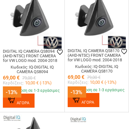
DIGITAL IQ CAMERA QS8170
DIGITAL IQ CAMERA QS8094
(AHD-NTSC) FRONT CAMERA
(AHD-NTSC) FRONT CAMERA
for VW LOGO mod. 2004-2018
for VW LOGO mod. 2004-2018
(44mm)
(49mm)
Κωδικός: IQ-DIGITAL IQ
Κωδικός: IQ-DIGITAL IQ
CAMERA QS8170
CAMERA QS8094
69,00
€
69,00
€
79,00
€
79,00
€
Κερδίζεις:
10,00
€ (
-13
%)
Κερδίζεις:
10,00
€ (
-13
%)
Παράδοση σε 1-3 εργάσιμες
Παράδοση σε 1-3 εργάσιμες
-13%
-13%
-13%
-13%
ΑΓΟΡΑ
ΑΓΟΡΑ