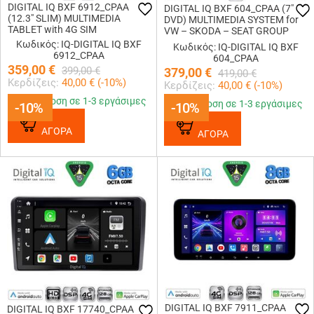
DIGITAL IQ BXF 6912_CPAA
DIGITAL IQ BXF 604_CPAA (7"
(12.3" SLIM) MULTIMEDIA
DVD) MULTIMEDIA SYSTEM for
TABLET with 4G SIM
VW – SKODA – SEAT GROUP
mod. 2004-2018
Κωδικός: IQ-DIGITAL IQ BXF
Κωδικός: IQ-DIGITAL IQ BXF
6912_CPAA
604_CPAA
359,00
€
399,00
€
379,00
€
419,00
€
Κερδίζεις:
40,00
€ (
-10
%)
Κερδίζεις:
40,00
€ (
-10
%)
Παράδοση σε 1-3 εργάσιμες
Παράδοση σε 1-3 εργάσιμες
-10%
-10%
-10%
-10%
ΑΓΟΡΑ
ΑΓΟΡΑ
DIGITAL IQ BXF 7911_CPAA
DIGITAL IQ BXF 17740_CPAA