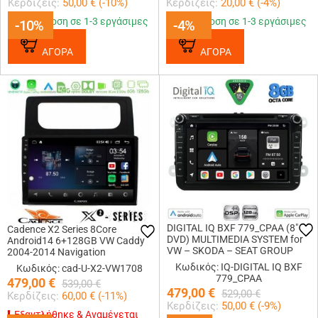
Κερδίζεις:
50,00
€ (
-10
%)
Κερδίζεις:
20,00
€ (
-4
%)
Παράδοση σε 1-3 εργάσιμες
Παράδοση σε 1-3 εργάσιμες
-10%
-10%
-4%
-4%
ΑΓΟΡΑ
ΑΓΟΡΑ
DIGITAL IQ BXF 779_CPAA (8"
Cadence X2 Series 8Core
DVD) MULTIMEDIA SYSTEM for
Android14 6+128GB VW Caddy
VW – SKODA – SEAT GROUP
2004-2014 Navigation
mod. 2004-2018
Multimedia Tablet 10
Κωδικός: IQ-DIGITAL IQ BXF
Κωδικός: cad-U-X2-VW1708
779_CPAA
479,00
€
539,00
€
479,00
€
529,00
€
Κερδίζεις:
60,00
€ (
-11
%)
Κερδίζεις:
50,00
€ (
-9
%)
Εξαντλήθηκε & Αναμένεται