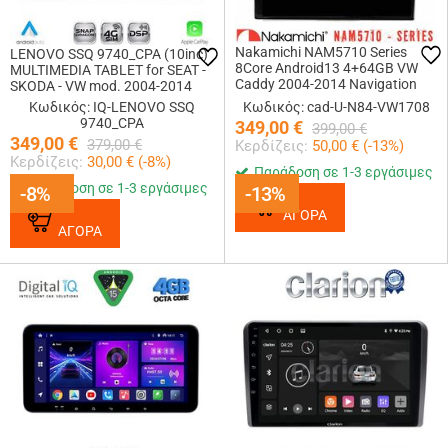
Nakamichi NAM5710 Series
LENOVO SSQ 9740_CPA (10inc)
8Core Android13 4+64GB VW
MULTIMEDIA TABLET for SEAT -
Caddy 2004-2014 Navigation
SKODA - VW mod. 2004-2014
Multimedia Tablet 10
Κωδικός: IQ-LENOVO SSQ
Κωδικός: cad-U-N84-VW1708
9740_CPA
349,00
€
399,00
€
349,00
€
379,00
€
Κερδίζεις:
50,00
€ (
-13
%)
Κερδίζεις:
30,00
€ (
-8
%)
Παράδοση σε 1-3 εργάσιμες
Παράδοση σε 1-3 εργάσιμες
-8%
-8%
-13%
-13%
ΑΓΟΡΑ
ΑΓΟΡΑ