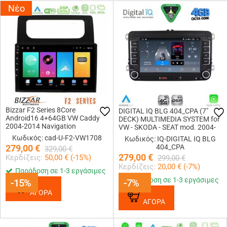
Νέο
Bizzar F2 Series 8Core
DIGITAL IQ BLG 404_CPA (7"
Android16 4+64GB VW Caddy
DECK) MULTIMEDIA SYSTEM for
2004-2014 Navigation
VW - SKODA - SEAT mod. 2004-
Multimedia Tablet 10
2016
Κωδικός: cad-U-F2-VW1708
Κωδικός: IQ-DIGITAL IQ BLG
279,00
€
404_CPA
329,00
€
279,00
€
Κερδίζεις:
50,00
€ (
-15
%)
299,00
€
Κερδίζεις:
20,00
€ (
-7
%)
Παράδοση σε 1-3 εργάσιμες
Παράδοση σε 1-3 εργάσιμες
-15%
-15%
-7%
-7%
ΑΓΟΡΑ
ΑΓΟΡΑ