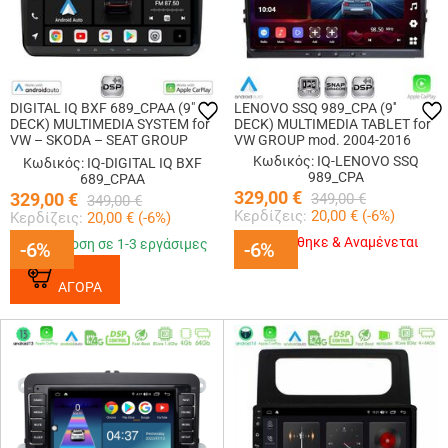
DIGITAL IQ BXF 689_CPAA (9"
LENOVO SSQ 989_CPA (9''
DECK) MULTIMEDIA SYSTEM for
DECK) MULTIMEDIA TABLET for
VW – SKODA – SEAT GROUP
VW GROUP mod. 2004-2016
mod. 2004-2018
Κωδικός: IQ-LENOVO SSQ
Κωδικός: IQ-DIGITAL IQ BXF
989_CPA
689_CPAA
329,00
€
329,00
€
349,00
€
349,00
€
Κερδίζεις:
20,00
€ (
-6
%)
Κερδίζεις:
20,00
€ (
-6
%)
Εξαντλήθηκε & Αναμένεται
Παράδοση σε 1-3 εργάσιμες
-6%
-6%
-6%
-6%
ΑΓΟΡΑ