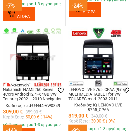
Παράδοση σε 1-3 εργάσιμες
-7%
-7%
-24%
-24%
ΑΓΟΡΑ
ΑΓΟΡΑ
Nakamichi NAM5260 Series
LENOVO LVE 8765_CPAA (9inc)
4Core Android12 4+64GB VW
MULTIMEDIA TABLET for VW
Touareg 2002 – 2010 Navigation
TOUAREG mod. 2003-2011
Multimedia Tablet 9 Με Carplay
Κωδικός: IQ-LENOVO LVE
Κωδικός: cad-U-N44-VW0849
&amp; Android Auto
8765_CPAA
309,00
€
359,00
€
319,00
€
349,00
€
Κερδίζεις:
50,00
€ (
-14
%)
Κερδίζεις:
30,00
€ (
-9
%)
Παράδοση σε 1-3 εργάσιμες
Παράδοση σε 1-3 εργάσιμες
-14%
-14%
-9%
-9%