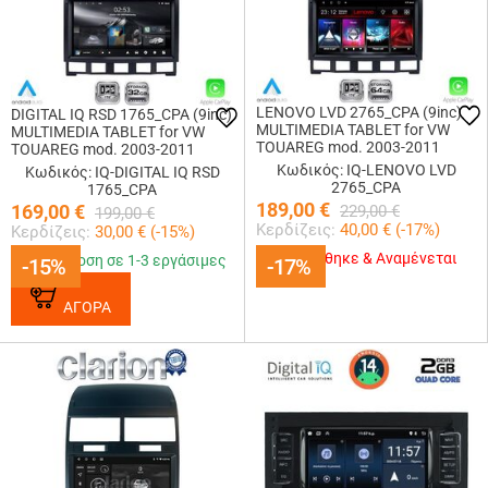
LENOVO LVD 2765_CPA (9inc)
DIGITAL IQ RSD 1765_CPA (9inc)
MULTIMEDIA TABLET for VW
MULTIMEDIA TABLET for VW
TOUAREG mod. 2003-2011
TOUAREG mod. 2003-2011
Κωδικός: IQ-LENOVO LVD
Κωδικός: IQ-DIGITAL IQ RSD
2765_CPA
1765_CPA
189,00
€
169,00
€
229,00
€
199,00
€
Κερδίζεις:
40,00
€ (
-17
%)
Κερδίζεις:
30,00
€ (
-15
%)
Εξαντλήθηκε & Αναμένεται
Παράδοση σε 1-3 εργάσιμες
-15%
-15%
-17%
-17%
ΑΓΟΡΑ