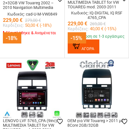
MULTIMEDIA TABLET for VW
2+32GB VW Touareg 2002 –
TOUAREG mod. 2003-2011
2010 Navigation Multimedia
Tablet 9
Κωδικός: IQ-DIGITAL IQ RSF
Κωδικός: cad-U-M-VW0849
4765_CPA
229,00
€
279,00
€
229,00
€
269,00
€
Κερδίζεις:
50,00
€ (
-18
%)
Κερδίζεις:
40,00
€ (
-15
%)
Εξαντλήθηκε & Αναμένεται
Παράδοση σε 1-3 εργάσιμες
-18%
-18%
-15%
-15%
ΑΓΟΡΑ
LENOVO LVF 5765_CPA (9inc)
OEM για VW Touareg > 2011 με
MULTIMEDIA TABLET for VW
8Core 2GB/32GB