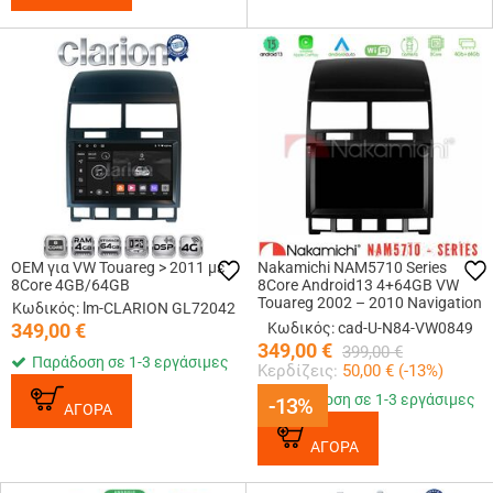
OEM για VW Touareg > 2011 με
Nakamichi NAM5710 Series
8Core 4GB/64GB
8Core Android13 4+64GB VW
Touareg 2002 – 2010 Navigation
Κωδικός: lm-CLARION GL72042
Multimedia Tablet 9
349,00
€
Κωδικός: cad-U-N84-VW0849
349,00
€
399,00
€
Παράδοση σε 1-3 εργάσιμες
Κερδίζεις:
50,00
€ (
-13
%)
Παράδοση σε 1-3 εργάσιμες
-13%
-13%
ΑΓΟΡΑ
ΑΓΟΡΑ