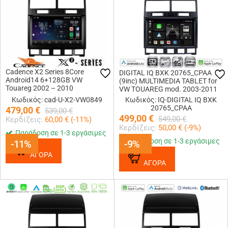
Cadence X2 Series 8Core
DIGITAL IQ BXK 20765_CPAA
Android14 6+128GB VW
(9inc) MULTIMEDIA TABLET for
Touareg 2002 – 2010
VW TOUAREG mod. 2003-2011
Navigation Multimedia Tablet 9
Κωδικός: cad-U-X2-VW0849
Κωδικός: IQ-DIGITAL IQ BXK
20765_CPAA
479,00
€
539,00
€
499,00
€
549,00
€
Κερδίζεις:
60,00
€ (
-11
%)
Κερδίζεις:
50,00
€ (
-9
%)
Παράδοση σε 1-3 εργάσιμες
Παράδοση σε 1-3 εργάσιμες
-11%
-11%
-9%
-9%
ΑΓΟΡΑ
ΑΓΟΡΑ