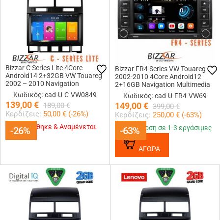
Bizzar C Series Lite 4Core
Bizzar FR4 Series VW Touareg
Android14 2+32GB VW Touareg
2002-2010 4Core Android12
2002 – 2010 Navigation
2+16GB Navigation Multimedia
Multimedia Tablet 9
Station 7 (OEM Style)
Κωδικός: cad-U-C-VW0849
Κωδικός: cad-U-FR4-VW69
139,00
€
149,00
€
189,00
€
399,00
€
Κερδίζεις:
50,00
€ (
-26
%)
Κερδίζεις:
250,00
€ (
-63
%)
Εξαντλήθηκε & Αναμένεται
Παράδοση σε 1-3 εργάσιμες
-26%
-26%
-63%
-63%
ΑΓΟΡΑ