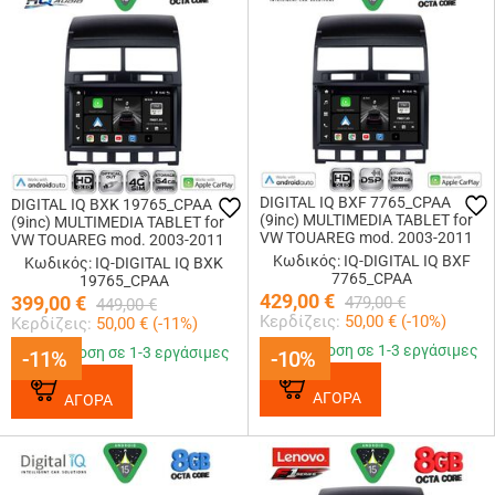
DIGITAL IQ BXF 7765_CPAA
DIGITAL IQ BXK 19765_CPAA
(9inc) MULTIMEDIA TABLET for
(9inc) MULTIMEDIA TABLET for
VW TOUAREG mod. 2003-2011
VW TOUAREG mod. 2003-2011
Κωδικός: IQ-DIGITAL IQ BXF
Κωδικός: IQ-DIGITAL IQ BXK
7765_CPAA
19765_CPAA
429,00
€
399,00
€
479,00
€
449,00
€
Κερδίζεις:
50,00
€ (
-10
%)
Κερδίζεις:
50,00
€ (
-11
%)
Παράδοση σε 1-3 εργάσιμες
Παράδοση σε 1-3 εργάσιμες
-11%
-11%
-10%
-10%
ΑΓΟΡΑ
ΑΓΟΡΑ