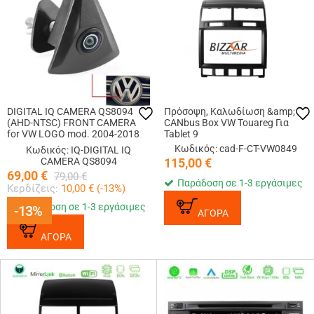
DIGITAL IQ CAMERA QS8094
Πρόσοψη, Καλωδίωση &amp;
(AHD-NTSC) FRONT CAMERA
CANbus Box VW Touareg Για
for VW LOGO mod. 2004-2018
Tablet 9
(49mm)
Κωδικός: cad-F-CT-VW0849
Κωδικός: IQ-DIGITAL IQ
CAMERA QS8094
115,00
€
69,00
€
79,00
€
Παράδοση σε 1-3 εργάσιμες
Κερδίζεις:
10,00
€ (
-13
%)
Παράδοση σε 1-3 εργάσιμες
-13%
-13%
ΑΓΟΡΑ
ΑΓΟΡΑ