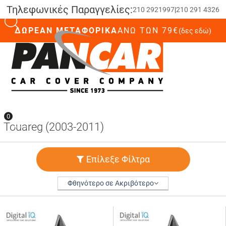
Τηλεφωνικές Παραγγελίες:
210 2921997
|
210 291 4326
ΔΩΡΕΑΝ ΜΕΤΑΦΟΡΙΚΑ
ΆΝΩ ΤΩΝ 79€
(δες εδώ)
0
0
Touareg (2003-2011)
Επίλεξε Φίλτρα
Φθηνότερο σε Ακριβότερο