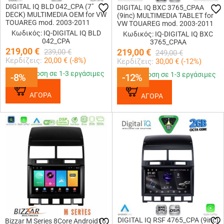
DIGITAL IQ BLD 042_CPA (7"
DIGITAL IQ BXC 3765_CPAA
DECK) MULTIMEDIA OEM for VW
(9inc) MULTIMEDIA TABLET for
TOUAREG mod. 2003-2011
VW TOUAREG mod. 2003-2011
Κωδικός: IQ-DIGITAL IQ BLD
Κωδικός: IQ-DIGITAL IQ BXC
042_CPA
3765_CPAA
219,00
€
219,00
€
239,00
€
249,00
€
Κερδίζεις:
20,00
€ (
-8
%)
Κερδίζεις:
30,00
€ (
-12
%)
Παράδοση σε 1-3 εργάσιμες
Παράδοση σε 1-3 εργάσιμες
-8%
-8%
-12%
-12%
ΑΓΟΡΑ
ΑΓΟΡΑ
DIGITAL IQ RSF 4765_CPA (9inc)
Bizzar M Series 8Core Android16