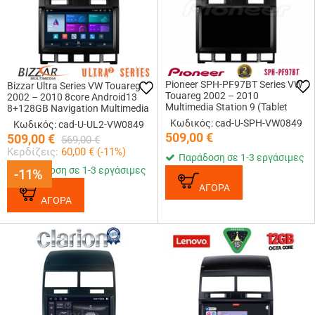
Pioneer SPH-PF97BT Series VW
Bizzar Ultra Series VW Touareg
Touareg 2002 – 2010
2002 – 2010 8core Android13
Multimedia Station 9 (Tablet
8+128GB Navigation Multimedia
Style) Με Carplay &amp;
Tablet 9
Κωδικός: cad-U-SPH-VW0849
Κωδικός: cad-U-UL2-VW0849
Android Auto
509,00
€
509,00
€
569,00
€
Κερδίζεις:
60,00
€ (
-11
%)
Παράδοση σε 1-3 εργάσιμες
Παράδοση σε 1-3 εργάσιμες
-11%
-11%
ΑΓΟΡΑ
ΑΓΟΡΑ