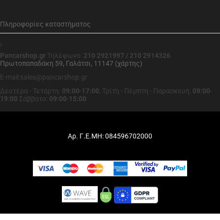
Πληροφορίες καταστήματος
Pancarshop.gr
Τηλέφωνο:
210 2921997 / 210 2914326
Πρωτοπαπαδάκη 59, Γαλάτσι, 11147 (χάρτης)
E-mail:sales@pancarshop.gr
Δευτέρα - Τετάρτη:
09:00
-
17:00
,
Τρίτη - Πέμπτη - Παρασκευή:
09:00
-
19:00
Σάββατο:
09:00
-
15:00
Αρ. Γ.Ε.ΜΗ: 084596702000