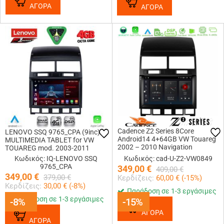
ΑΓΟΡΑ
ΑΓΟΡΑ
Cadence Z2 Series 8Core
LENOVO SSQ 9765_CPA (9inc)
Android14 4+64GB VW Touareg
MULTIMEDIA TABLET for VW
2002 – 2010 Navigation
TOUAREG mod. 2003-2011
Multimedia Tablet 9 Με Carplay
Κωδικός: IQ-LENOVO SSQ
Κωδικός: cad-U-Z2-VW0849
& Android Auto
9765_CPA
349,00
€
409,00
€
349,00
€
379,00
€
Κερδίζεις:
60,00
€ (
-15
%)
Κερδίζεις:
30,00
€ (
-8
%)
Παράδοση σε 1-3 εργάσιμες
Παράδοση σε 1-3 εργάσιμες
-8%
-8%
-15%
-15%
ΑΓΟΡΑ
ΑΓΟΡΑ