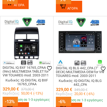
ΑΓΟΡΑ
ΑΓΟΡΑ
DIGITAL IQ BXF 16765_CPAA
DIGITAL IQ BLG 442_CPA (7″
(9inc) MULTIMEDIA TABLET for
DECK) MULTIMEDIA OEM for VW
VW TOUAREG mod. 2003-2011
TOUAREG mod. 2003-2011
Κωδικός: IQ-DIGITAL iQ BXF
Κωδικός: IQ-DIGITAL IQ BLG
16765_CPAA
442_CPA
329,00
€
329,00
€
379,00
€
349,00
€
Κερδίζεις:
50,00
€ (
-13
%)
Κερδίζεις:
20,00
€ (
-6
%)
Παράδοση σε 1-3 εργάσιμες
Παράδοση σε 1-3 εργάσιμες
-13%
-13%
-6%
-6%