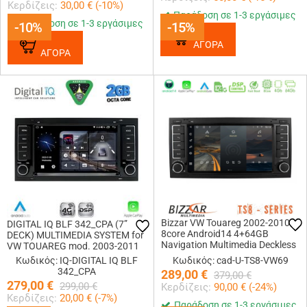
Κερδίζεις:
30,00
€ (
-10
%)
Παράδοση σε 1-3 εργάσιμες
Παράδοση σε 1-3 εργάσιμες
-10%
-10%
-15%
-15%
ΑΓΟΡΑ
ΑΓΟΡΑ
Bizzar VW Touareg 2002-2010
DIGITAL IQ BLF 342_CPA (7”
8core Android14 4+64GB
DECK) MULTIMEDIA SYSTEM for
Navigation Multimedia Deckless
VW TOUAREG mod. 2003-2011
7 με Carplay/AndroidAuto (OEM
Κωδικός: IQ-DIGITAL IQ BLF
Κωδικός: cad-U-TS8-VW69
Style)
342_CPA
289,00
€
379,00
€
279,00
€
299,00
€
Κερδίζεις:
90,00
€ (
-24
%)
Κερδίζεις:
20,00
€ (
-7
%)
Παράδοση σε 1-3 εργάσιμες