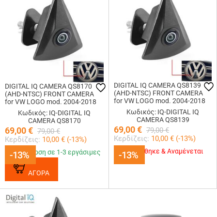
DIGITAL IQ CAMERA QS8139
DIGITAL IQ CAMERA QS8170
(AHD-NTSC) FRONT CAMERA
(AHD-NTSC) FRONT CAMERA
for VW LOGO mod. 2004-2018
for VW LOGO mod. 2004-2018
(46mm)
(44mm)
Κωδικός: IQ-DIGITAL IQ
Κωδικός: IQ-DIGITAL IQ
CAMERA QS8139
CAMERA QS8170
69,00
€
69,00
€
79,00
€
79,00
€
Κερδίζεις:
10,00
€ (
-13
%)
Κερδίζεις:
10,00
€ (
-13
%)
Εξαντλήθηκε & Αναμένεται
Παράδοση σε 1-3 εργάσιμες
-13%
-13%
-13%
-13%
ΑΓΟΡΑ