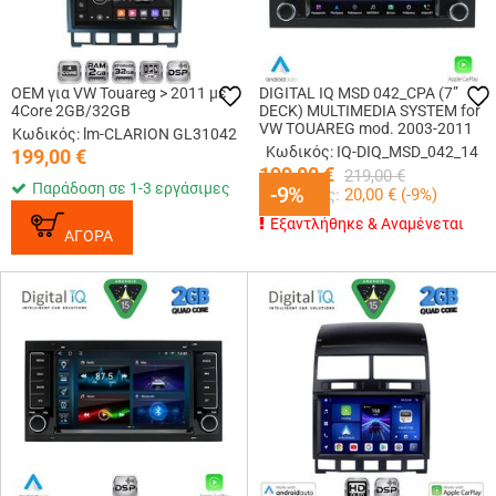
OEM για VW Touareg > 2011 με
DIGITAL IQ MSD 042_CPA (7”
4Core 2GB/32GB
DECK) MULTIMEDIA SYSTEM for
VW TOUAREG mod. 2003-2011
Κωδικός: lm-CLARION GL31042
Κωδικός: IQ-DIQ_MSD_042_14
199,00
€
199,00
€
219,00
€
Παράδοση σε 1-3 εργάσιμες
-9%
-9%
Κερδίζεις:
20,00
€ (
-9
%)
Εξαντλήθηκε & Αναμένεται
ΑΓΟΡΑ