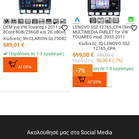
OEM για VW Touareg > 2011 με
LENOVO SSZ 12765_CPA (9inc)
8Core 8GB/256GB και 2Κ οθόνη
MULTIMEDIA TABLET for VW
TOUAREG mod. 2003-2011
Κωδικός: lm-CLARION GL75042
Κωδικός: IQ-LENOVO SSZ
689,01
€
12765_CPA
Παράδοση σε 1-3 εργάσιμες
699,00
€
749,00
€
Κερδίζεις:
50,00
€ (
-7
%)
ΑΓΟΡΑ
Παράδοση σε 1-3 εργάσιμες
-7%
-7%
ΑΓΟΡΑ
Ακολουθησέ μας στα Social Media