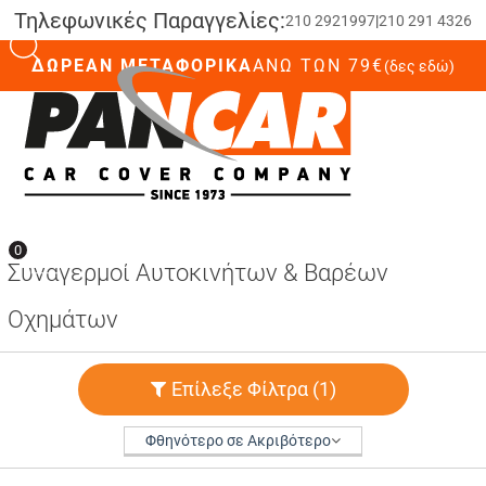
Τηλεφωνικές Παραγγελίες:
210 2921997
|
210 291 4326
ΔΩΡΕΑΝ ΜΕΤΑΦΟΡΙΚΑ
ΆΝΩ ΤΩΝ 79€
(δες εδώ)
0
0
Συναγερμοί Αυτοκινήτων & Βαρέων
Οχημάτων
Επίλεξε Φίλτρα
(1)
Φθηνότερο σε Ακριβότερο