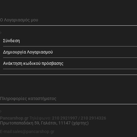
Ο Λογαριασμός μου
Σύνδεση
Δημιουργία Λογαριασμού
Ανάκτηση κωδικού πρόσβασης
Πληροφορίες καταστήματος
Pancarshop.gr
Τηλέφωνο:
210 2921997 / 210 2914326
Πρωτοπαπαδάκη 59, Γαλάτσι, 11147 (χάρτης)
E-mail:sales@pancarshop.gr