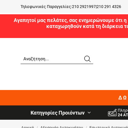
Τηλεφωνικές Παραγγελίες:
210 2921997
|
210 291 4326
Αγαπητοί μας πελάτες, σας ενημερώνουμε ότι η 
καταχωρηθούν κατά τη διάρκεια τ
ΔΩ
Πληρ
Κατηγορίες Προιόντων
24 Α
Αρχική
/
Αξεσουάρ Αυτοκινήτου
/
Εσωτερικό Αυτοκιν