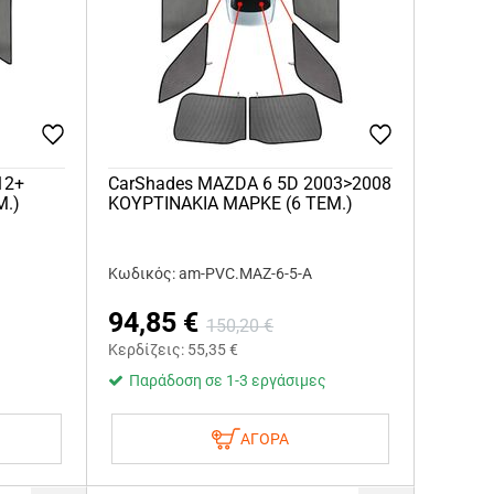
12+
CarShades MAZDA 6 5D 2003>2008
Μ.)
ΚΟΥΡΤΙΝΑΚΙΑ ΜΑΡΚΕ (6 ΤΕΜ.)
Κωδικός: am-PVC.MAZ-6-5-A
94,85
€
150,20
€
Κερδίζεις:
55,35
€
Παράδοση σε 1-3 εργάσιμες
ΑΓΟΡΑ