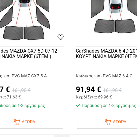
ades MAZDA CX7 5D 07-12
CarShades MAZDA 6 4D 20
ΙΝΑΚΙΑ ΜΑΡΚΕ (6ΤΕΜ.)
ΚΟΥΡΤΙΝΑΚΙΑ ΜΑΡΚΕ (4ΤΕ
ς: am-PVC.MAZ-CX7-5-A
Κωδικός: am-PVC.MAZ-6-4-C
7
€
91,94
€
161,90
€
161,90
€
εις:
71,63
€
Κερδίζεις:
69,96
€
δοση σε 1-3 εργάσιμες
Παράδοση σε 1-3 εργάσιμες
ΑΓΟΡΑ
ΑΓΟΡΑ