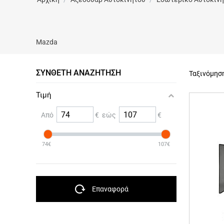
Mazda
ΣΎΝΘΕΤΗ ΑΝΑΖΉΤΗΣΗ
Ταξινόμησ
Τιμή
Από
€ εώς
€
74€
107€
Επαναφορά