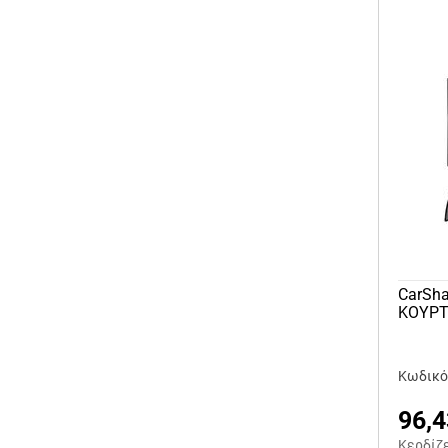
CarSh
ΚΟΥΡΤ
Κωδικό
96,4
Κερδίζ