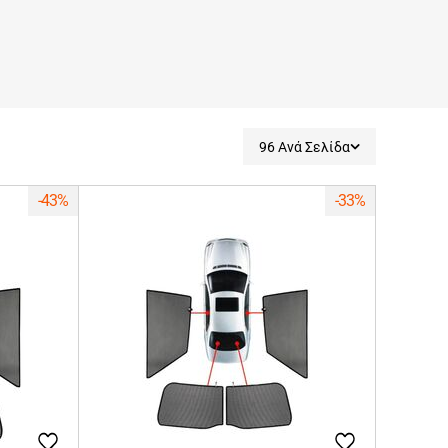
96 Ανά Σελίδα
-43%
-33%