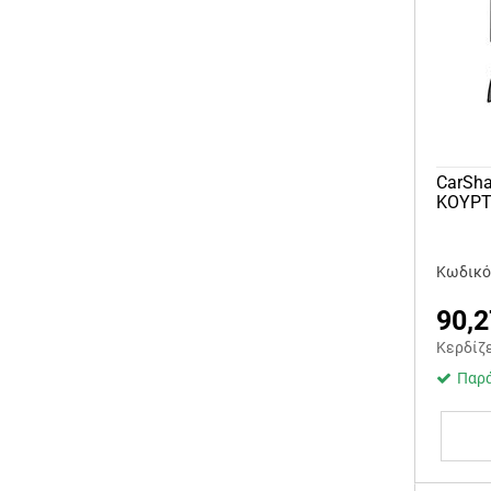
CarSh
ΚΟΥΡΤ
Κωδικό
90,2
Κερδίζ
Παρά