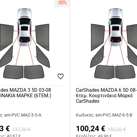
-30%
ades MAZDA 3 5D 03-08
CarShades MAZDA 6 5D 08
INAKIA ΜΑΡΚΕ (6ΤΕΜ.)
6τεμ. Κουρτινάκια Μαρκέ
CarShades
ς: am-PVC.MAZ-3-5-A
Κωδικός: am-PVC.MAZ-6-5-B
3
€
100,24
€
137,30
€
150,20
€
εις:
40,87
€
Κερδίζεις:
49,96
€