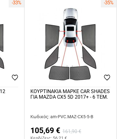
-33%
-35%
-12
ΚΟΥΡΤΙΝΑΚΙΑ ΜΑΡΚΕ CAR SHADES
ΓΙΑ MAZDA CX5 5D 2017+ - 6 ΤΕΜ.
Κωδικός: am-PVC.MAZ-CX5-5-B
105,69
€
161,90
€
Κερδίζεις:
56,21
€