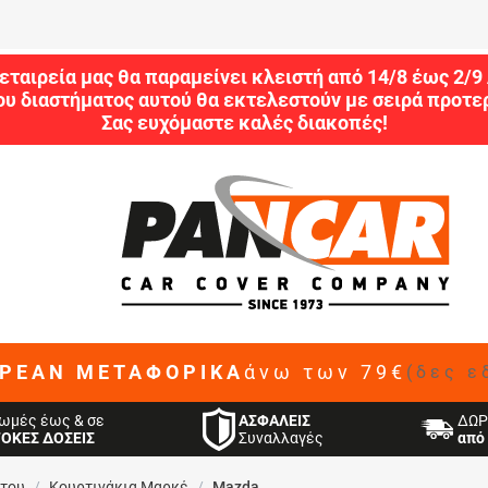
εταιρεία μας θα παραμείνει κλειστή από 14/8 έως 2/
ου διαστήματος αυτού θα εκτελεστούν με σειρά προτερ
Σας ευχόμαστε καλές διακοπές!
ΡΕΑΝ ΜΕΤΑΦΟΡΙΚΑ
άνω των 79€
(δες ε
ΑΣΦΑΛΕΙΣ
ωμές έως & σε
ΔΩΡ
Συναλλαγές
ΤΟΚΕΣ ΔΟΣΕΙΣ
από 
ήτου
/
Κουρτινάκια Μαρκέ
/
Mazda