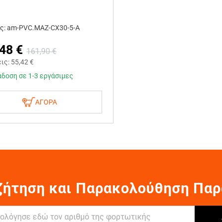
ς: am-PVC.MAZ-CX30-5-A
,48
€
161,90
€
εις:
55,42
€
δοση σε 1-3 εργάσιμες
ΑΓΟΡΑ
ζήτηση και Παρακολούθηση Παρ