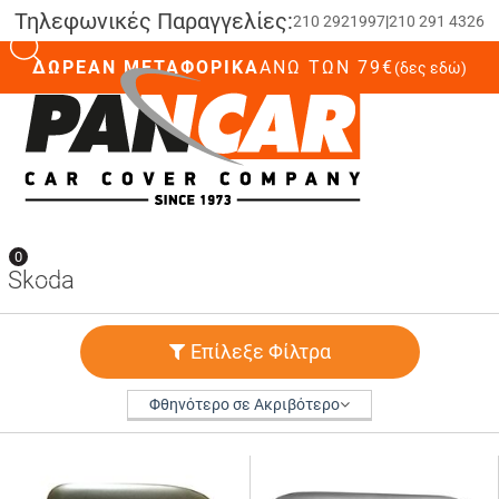
Τηλεφωνικές Παραγγελίες:
210 2921997
|
210 291 4326
ΔΩΡΕΑΝ ΜΕΤΑΦΟΡΙΚΑ
ΆΝΩ ΤΩΝ 79€
(δες εδώ)
0
0
Skoda
Επίλεξε Φίλτρα
Φθηνότερο σε Ακριβότερο