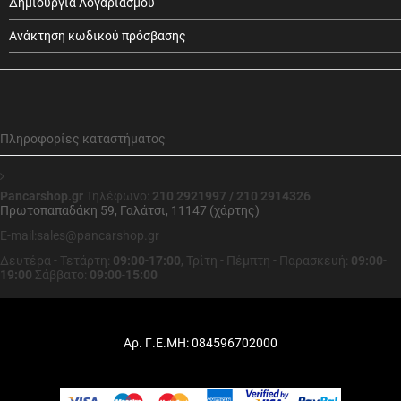
Δημιουργία Λογαριασμού
Ανάκτηση κωδικού πρόσβασης
Πληροφορίες καταστήματος
Pancarshop.gr
Τηλέφωνο:
210 2921997 / 210 2914326
Πρωτοπαπαδάκη 59, Γαλάτσι, 11147 (χάρτης)
E-mail:sales@pancarshop.gr
Δευτέρα - Τετάρτη:
09:00
-
17:00
,
Τρίτη - Πέμπτη - Παρασκευή:
09:00
-
19:00
Σάββατο:
09:00
-
15:00
Αρ. Γ.Ε.ΜΗ: 084596702000