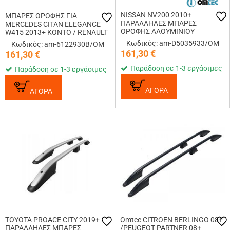
NISSAN NV200 2010+
ΜΠΑΡΕΣ ΟΡΟΦΗΣ ΓΙΑ
ΠΑΡΑΛΛΗΛΕΣ ΜΠΑΡΕΣ
MERCEDES CITAN ELEGANCE
ΟΡΟΦΗΣ ΑΛΟΥΜΙΝΙΟΥ
W415 2013+ ΚΟΝΤΟ / RENAULT
ΔΙΑΙΡΟΥΜΕΝΕΣ OMTEC - 2
KANGOO 2008-2021
Κωδικός: am-D5035933/OM
Κωδικός: am-6122930B/OM
TEM.
ΠΑΡΑΛΛΗΛΕΣ ΑΛΟΥΜΙΝΙΟΥ
161,30
€
161,30
€
ΜΑΥΡΕΣ
Παράδοση σε 1-3 εργάσιμες
Παράδοση σε 1-3 εργάσιμες
ΑΓΟΡΑ
ΑΓΟΡΑ
TOYOTA PROACE CITY 2019+
Omtec CITROEN BERLINGO 08+
ΠΑΡΑΛΛΗΛΕΣ ΜΠΑΡΕΣ
/PEUGEOT PARTNER 08+