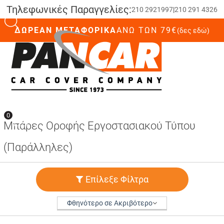
Τηλεφωνικές Παραγγελίες:
210 2921997
|
210 291 4326
ΔΩΡΕΑΝ ΜΕΤΑΦΟΡΙΚΑ
ΆΝΩ ΤΩΝ 79€
(δες εδώ)
0
0
Μπάρες Οροφής Εργοστασιακού Τύπου
(Παράλληλες)
Επίλεξε Φίλτρα
Φθηνότερο σε Ακριβότερο