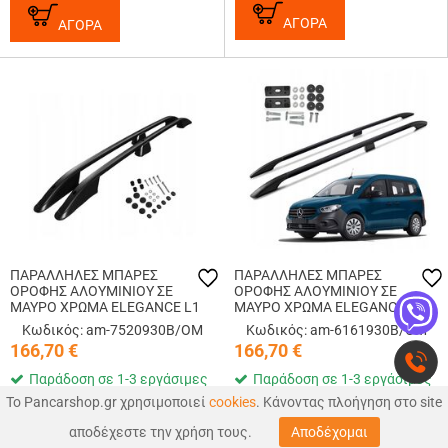
ΑΓΟΡΑ
ΑΓΟΡΑ
ΠΑΡΑΛΛΗΛΕΣ ΜΠΑΡΕΣ
ΠΑΡΑΛΛΗΛΕΣ ΜΠΑΡΕΣ
ΟΡΟΦΗΣ ΑΛΟΥΜΙΝΙΟΥ ΣΕ
ΟΡΟΦΗΣ ΑΛΟΥΜΙΝΙΟΥ ΣΕ
ΜΑΥΡΟ ΧΡΩΜΑ ELEGANCE L1
ΜΑΥΡΟ ΧΡΩΜΑ ELEGANCE L1
ΓΙΑ VW CADDY 2003-2015
ΓΙΑ MERCEDES CITAN 2021+
Κωδικός: am-7520930B/OM
Κωδικός: am-6161930B/OM
ΜΕΓΙΣΤΟ ΒΑΡΟΣ ΦΟΡΤΙΟΥ
ΜΕΓΙΣΤΟ ΒΑΡΟΣ ΦΟΡΤΙΟΥ
166,70
€
166,70
€
75KG OMTEC - 2 TEM.
75KG OMTEC - 2 TEM.
Παράδοση σε 1-3 εργάσιμες
Παράδοση σε 1-3 εργάσιμες
Το Pancarshop.gr χρησιμοποιεί
cookies
. Κάνοντας πλοήγηση στο site
0
0
ΑΓΟΡΑ
ΑΓΟΡΑ
αποδέχεστε την χρήση τους.
Αποδέχομαι
ΑΝΑΖΉΤΗΣΗ
ΑΓΑΠΗΜΕΝΑ
ΚΑΛΑΘΙ
MΕΝΟΥ