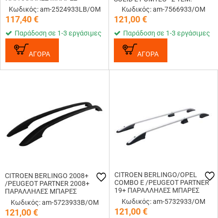
ΟΡΟΦΗΣ ΑΛΟΥΜΙΝΙΟΥ L2
Κωδικός: am-2524933LB/OM
Κωδικός: am-7566933/OM
ELEGANCE ΜΑΥΡΕΣ OMTEC - 2
117,40
€
121,00
€
TEM.
Παράδοση σε 1-3 εργάσιμες
Παράδοση σε 1-3 εργάσιμες
ΑΓΟΡΑ
ΑΓΟΡΑ
CITROEN BERLINGO/OPEL
CITROEN BERLINGO 2008+
COMBO E /PEUGEOT PARTNER
/PEUGEOT PARTNER 2008+
19+ ΠΑΡΑΛΛΗΛΕΣ ΜΠΑΡΕΣ
ΠΑΡΑΛΛΗΛΕΣ ΜΠΑΡΕΣ
ΟΡΟΦΗΣ ΑΛΟΥΜΙΝΙΟΥ L1
ΟΡΟΦΗΣ ΑΛΟΥΜΙΝΙΟΥ ΜΑΥΡΕΣ
Κωδικός: am-5732933/OM
Κωδικός: am-5723933B/OM
ΑΣΗΜΙ OMTEC - 2 ΤΕΜ.
SOLID L1 OMTEC - 2 TEM.
121,00
€
121,00
€