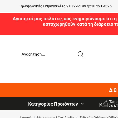
Τηλεφωνικές Παραγγελίες:
210 2921997
|
210 291 4326
Αγαπητοί μας πελάτες, σας ενημερώνουμε ότι η 
καταχωρηθούν κατά τη διάρκεια τ
ΔΩ
Πληρ
Κατηγορίες Προιόντων
24 Α
Αρχική
/
Multimedia | Car Audio
/
Ειδικές Oθόνες (OEM)