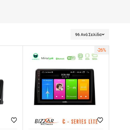
96 Ανά Σελίδα
-26%