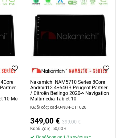
 4Core
Nakamichi NAM5710 Series 8Core
Partner
Android13 4+64GB Peugeot Partner
/ Citroën Berlingo 2020-> Navigation
et 10 Με
Multimedia Tablet 10
Κωδικός: cad-U-N84-CT1028
349,00
€
399,00
€
Κερδίζεις:
50,00
€
Παράδοση σε 1-3 εργάσιμες