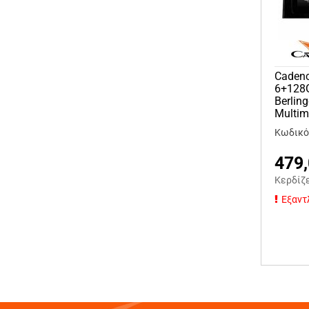
Cadenc
6+128G
Berlin
Multim
Κωδικό
479
Κερδίζ
Εξαντ