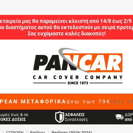
εταιρεία μας θα παραμείνει κλειστή από 14/8 έως 2/
ου διαστήματος αυτού θα εκτελεστούν με σειρά προτερ
Σας ευχόμαστε καλές διακοπές!
ΡΕΑΝ ΜΕΤΑΦΟΡΙΚΑ
άνω των 79€
(δες ε
ΑΣΦΑΛΕΙΣ
ωμές έως & σε
ΔΩΡ
Συναλλαγές
ΤΟΚΕΣ ΔΟΣΕΙΣ
από 
/
CITROEN
/
Berlingo
/
Berlingo (2019-2024)