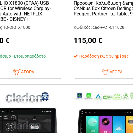
L IQ X1800 (CPAA) USB
Πρόσοψη, Καλωδίωση &am
R for Wireless Carplay-
CANbus Box Citroen Berling
d Auto with NETFLIX -
Peugeot Partner Για Tablet 9
BE - DISNEY+
ς: IQ-DIQ_X1800
Κωδικός: cad-F-CT-CT1028
0
€
115,00
€
έσιμο - Ετοιμοπαράδοτο
Παράδοση έως 30 ημέρες
ΑΓΟΡΑ
ΑΓΟΡΑ