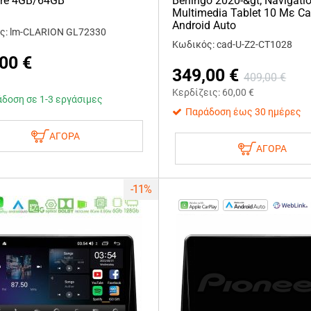
ore 4GB/64GB
Berlingo 2020-&gt; Navigati
Multimedia Tablet 10 Με Ca
Android Auto
ς: lm-CLARION GL72330
Κωδικός: cad-U-Z2-CT1028
,00
€
349,00
€
409,00
€
Κερδίζεις:
60,00
€
δοση σε 1-3 εργάσιμες
Παράδοση έως 30 ημέρες
ΑΓΟΡΑ
ΑΓΟΡΑ
-11%