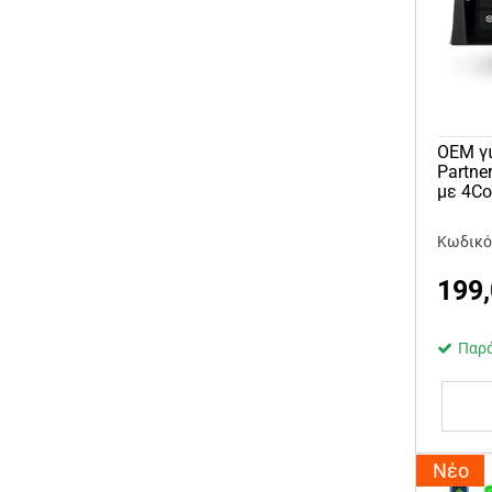
OEM γι
Partne
με 4C
Κωδικό
199
Παρά
Νέο