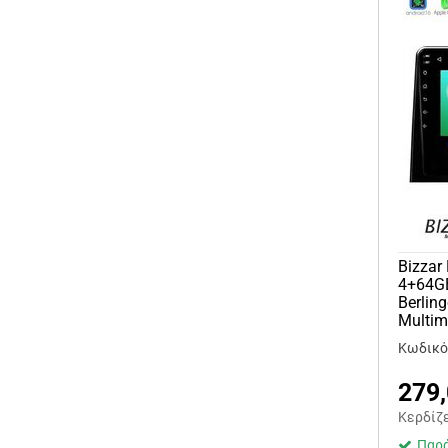
Bizzar
4+64GB
Berlin
Multim
Κωδικό
279
Κερδίζ
Παρά