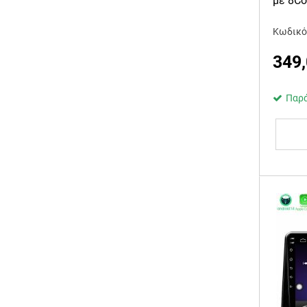
με 8C
Κωδικό
349
Παρά