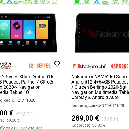
 F2 Series 8Core Android16
Nakamichi NAM5260 Series
 Peugeot Partner / Citroën
Android12 4+64GB Peugeot 
go 2020-> Navigation
/ Citroen Berlingo 2020-&gt;
edia Tablet 10
Navigation Multimedia Tabl
Carplay & Android Auto
ς: cad-U-F2-CT1028
Κωδικός: cad-U-N44-CT1028
,00
€
329,00
€
289,00
€
339,00
€
εις:
50,00
€
Κερδίζεις:
50,00
€
δοση σε 1-3 εργάσιμες