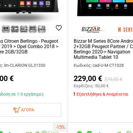
α Citroen Berlingo - Peugeot
Bizzar M Series 8Core Andr
r 2019 > Opel Combo 2018 >
2+32GB Peugeot Partner / C
ore 2GB/32GB
Berlingo 2020-> Navigation
Multimedia Tablet 10
ς: lm-CLARION GL31330
Κωδικός: cad-U-M-CT1028
,00
€
229,00
€
279,00
€
Κερδίζεις:
50,00
€
δοση σε 1-3 εργάσιμες
Εξαντλήθηκε & Αναμένεται
ΑΓΟΡΑ
-15%