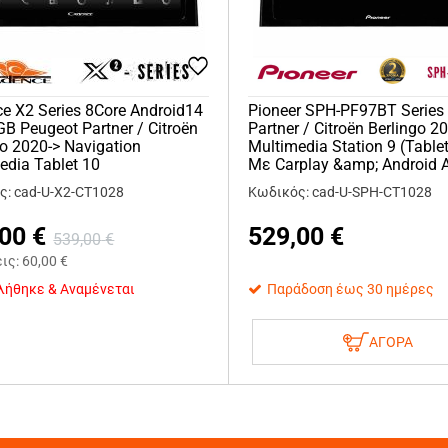
e X2 Series 8Core Android14
Pioneer SPH-PF97BT Series
B Peugeot Partner / Citroën
Partner / Citroën Berlingo 2
go 2020-> Navigation
Multimedia Station 9 (Tablet
edia Tablet 10
Με Carplay &amp; Android 
ς: cad-U-X2-CT1028
Κωδικός: cad-U-SPH-CT1028
,00
€
529,00
€
539,00
€
εις:
60,00
€
λήθηκε & Αναμένεται
Παράδοση έως 30 ημέρες
ΑΓΟΡΑ