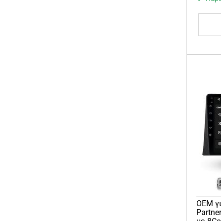
OEM γι
Partne