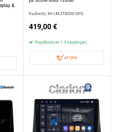
on
με 8Core 8GB/128GB
rplay &
Κωδικός: lm-LM ZT8330 GPS
419,00
€
Παράδοση σε 1-3 εργάσιμες
ΑΓΟΡΑ