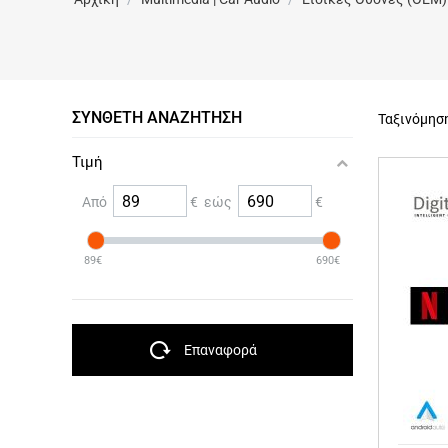
ΣΎΝΘΕΤΗ ΑΝΑΖΉΤΗΣΗ
Ταξινόμησ
Τιμή
Από
€ εώς
€
89€
690€
Επαναφορά