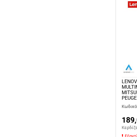
LENOV
MULTI
MITSUB
PEUGE
Κωδικό
189
Κερδίζ
Εξαντ