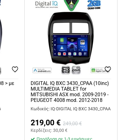
08 > με
DIGITAL IQ BXC 3430_CPAA (10inc)
MULTIMEDIA TABLET for
MITSUBISHI ASX mod. 2009-2019 -
PEUGEOT 4008 mod. 2012-2018
6
Κωδικός: IQ-DIGITAL IQ BXC 3430_CPAA
219,00
€
249,00
€
Κερδίζεις:
30,00
€
Παράδοση σε 1-3 εργάσιμες