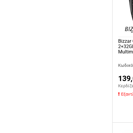
Bizzar
2+32GB
Multim
Κωδικό
139
Κερδίζ
Εξαντ