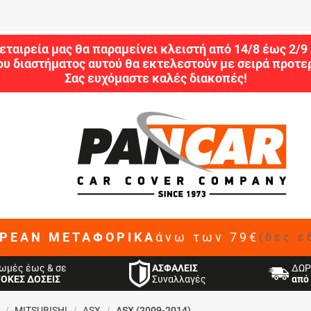
εταιρεία μας θα παραμείνει κλειστή από 14/8 έως 2/
ου διαστήματος αυτού θα εκτελεστούν με σειρά προτερ
Σας ευχόμαστε καλές διακοπές!
ΡΕΑΝ ΜΕΤΑΦΟΡΙΚΑ
άνω των 79€
(δες ε
ΑΣΦΑΛΕΙΣ
ωμές έως & σε
ΔΩΡ
Συναλλαγές
ΤΟΚΕΣ ΔΟΣΕΙΣ
από 
/
MITSUBISHI
/
ASX
/
ASX (2009-2014)