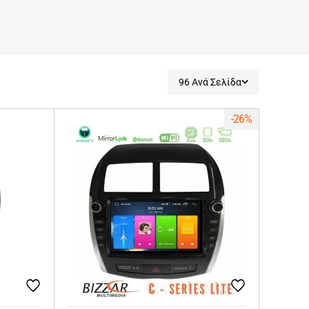
96 Ανά Σελίδα
-26%