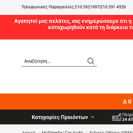
Τηλεφωνικές Παραγγελίες:
210 2921997
|
210 291 4326
Αγαπητοί μας πελάτες, σας ενημερώνουμε ότι η 
καταχωρηθούν κατά τη διάρκεια τ
ΔΩ
Πληρ
Κατηγορίες Προιόντων
24 Α
Αρχική
/
Multimedia | Car Audio
/
Ειδικές Oθόνες (OEM)