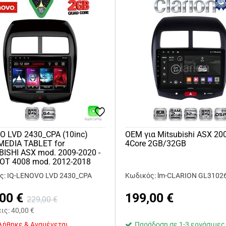
O LVD 2430_CPA (10inc)
OEM για Mitsubishi ASX 20
MEDIA TABLET for
4Core 2GB/32GB
ISHI ASX mod. 2009-2020 -
OT 4008 mod. 2012-2018
ς: IQ-LENOVO LVD 2430_CPA
Κωδικός: lm-CLARION GL3102
,00
€
199,00
€
229,00
€
εις:
40,00
€
λήθηκε & Αναμένεται
Παράδοση σε 1-3 εργάσιμες