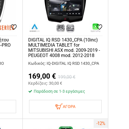
ήτου
DIGITAL IQ RSD 1430_CPA (10inc)
4-PRO
MULTIMEDIA TABLET for
MITSUBISHI ASX mod. 2009-2019 -
PEUGEOT 4008 mod. 2012-2018
RO
Κωδικός: IQ-DIGITAL IQ RSD 1430_CPA
169,00
€
199,00
€
Κερδίζεις:
30,00
€
Παράδοση σε 1-3 εργάσιμες
ΑΓΟΡΑ
-12%