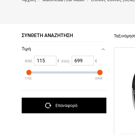
ΣΎΝΘΕΤΗ ΑΝΑΖΉΤΗΣΗ
Ταξινόμησ
Τιμή
Από
€ εώς
€
115€
699€
Επαναφορά