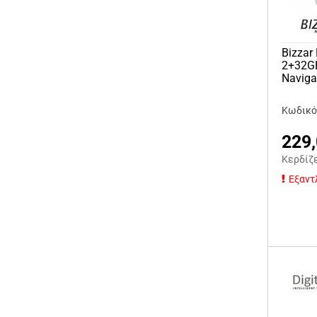
Bizzar
2+32GB
Naviga
Κωδικό
229
Κερδίζ
Εξαντ