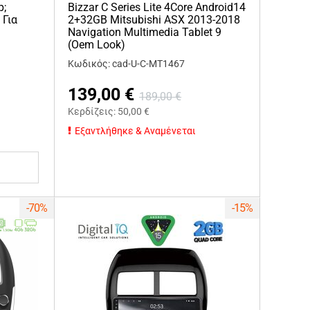
p;
Bizzar C Series Lite 4Core Android14
 Για
2+32GB Mitsubishi ASX 2013-2018
Navigation Multimedia Tablet 9
(Oem Look)
Κωδικός: cad-U-C-MT1467
139,00
€
189,00
€
Κερδίζεις:
50,00
€
Εξαντλήθηκε & Αναμένεται
-70%
-15%