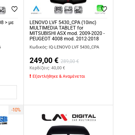
08 > με
LENOVO LVF 5430_CPA (10inc)
MULTIMEDIA TABLET for
MITSUBISHI ASX mod. 2009-2020 -
PEUGEOT 4008 mod. 2012-2018
6
Κωδικός: IQ-LENOVO LVF 5430_CPA
249,00
€
289,00
€
Κερδίζεις:
40,00
€
Εξαντλήθηκε & Αναμένεται
-10%