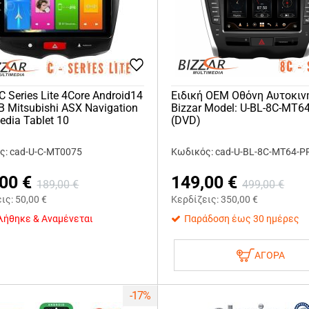
 C Series Lite 4Core Android14
Ειδική OEM Οθόνη Αυτοκιν
 Mitsubishi ASX Navigation
Bizzar Model: U-BL-8C-MT6
edia Tablet 10
(DVD)
ς: cad-U-C-MT0075
Κωδικός: cad-U-BL-8C-MT64-P
,00
€
149,00
€
189,00
€
499,00
€
εις:
50,00
€
Κερδίζεις:
350,00
€
λήθηκε & Αναμένεται
Παράδοση έως 30 ημέρες
ΑΓΟΡΑ
-17%