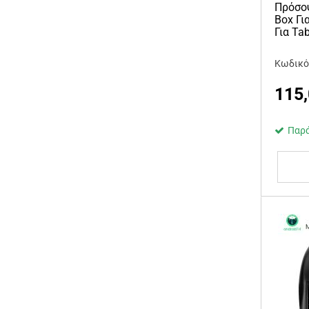
Πρόσο
Box Γι
Για Tab
Κωδικό
115
Παρά