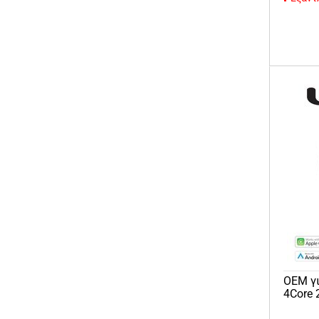
OEM γι
4Core