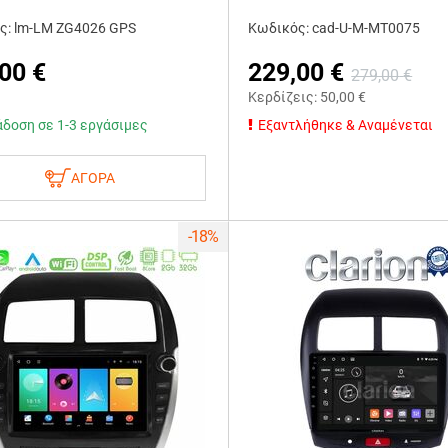
ς: lm-LM ZG4026 GPS
Κωδικός: cad-U-M-MT0075
,00
€
229,00
€
279,00
€
Κερδίζεις:
50,00
€
δοση σε 1-3 εργάσιμες
Εξαντλήθηκε & Αναμένεται
ΑΓΟΡΑ
-18%