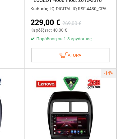
PEUGEOT 4008 mod. 2012-2018
Κωδικός: IQ-DIGITAL IQ RSF 4430_CPA
229,00
€
269,00
€
Κερδίζεις:
40,00
€
Παράδοση σε 1-3 εργάσιμες
ΑΓΟΡΑ
-14%