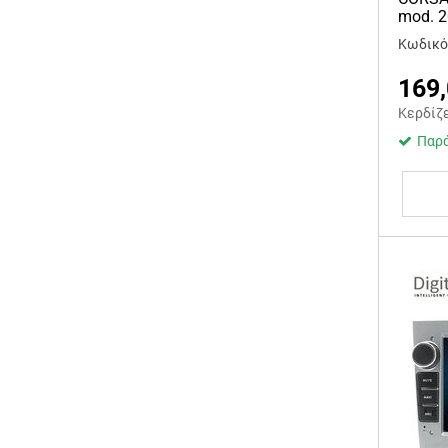
mod. 
Κωδικός
169
Κερδίζ
Παρά