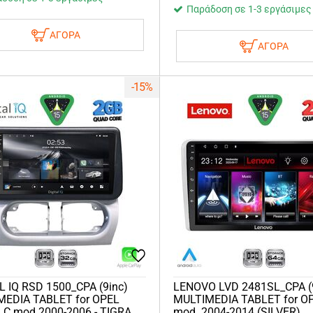
Παράδοση σε 1-3 εργάσιμες
ΑΓΟΡΑ
ΑΓΟΡΑ
-15%
L IQ RSD 1500_CPA (9inc)
LENOVO LVD 2481SL_CPA (
MEDIA TABLET for OPEL
MULTIMEDIA TABLET for O
C mod 2000-2006 - TIGRA
mod. 2004-2014 (SILVER)