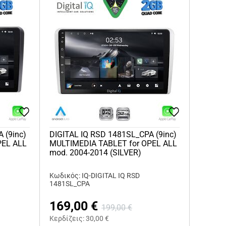
 (9inc)
DIGITAL IQ RSD 1481SL_CPA (9inc)
PEL ALL
MULTIMEDIA TABLET for OPEL ALL
mod. 2004-2014 (SILVER)
Κωδικός: IQ-DIGITAL IQ RSD
1481SL_CPA
169,00
€
199,00
€
Κερδίζεις:
30,00
€