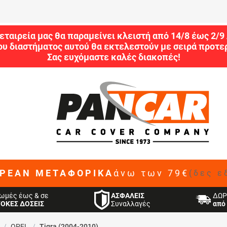
εταιρεία μας θα παραμείνει κλειστή από 14/8 έως 2/
ου διαστήματος αυτού θα εκτελεστούν με σειρά προτερ
Σας ευχόμαστε καλές διακοπές!
ΡΕΑΝ ΜΕΤΑΦΟΡΙΚΑ
άνω των 79€
(δες ε
ΑΣΦΑΛΕΙΣ
ωμές έως & σε
ΔΩΡ
Συναλλαγές
ΤΟΚΕΣ ΔΟΣΕΙΣ
από 
/
OPEL
/
Tigra (2004-2010)