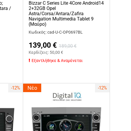
p;
Bizzar C Series Lite 4Core Android14
tara /
2+32GB Opel
Astra/Corsa/Antara/Zafira
Navigation Multimedia Tablet 9
(Μαύρο)
Κωδικός: cad-U-C-OP0697BL
139,00
€
189,00
€
Κερδίζεις:
50,00
€
Εξαντλήθηκε & Αναμένεται
Νέο
-12%
-12%