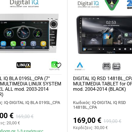
L IQ BLA 019SL_CPA (7"
DIGITAL IQ RSD 1481BL_CPA
 MULTIMEDIA LINUX SYSTEM
MULTIMEDIA TABLET for O
EL ALL mod. 2003-2014
mod. 2004-2014 (BLACK)
R)
: IQ-DIGITAL IQ BLA 019SL_CPA
Κωδικός: IQ-DIGITAL IQ RSD
1481BL_CPA
,00
€
169,00
€
169,00
€
199,00
€
εις:
20,00
€
Κερδίζεις:
30,00
€
δοση σε 1-3 εργάσιμες