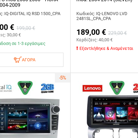
2004-2009
: IQ-DIGITAL IQ RSD 1500_CPA
Κωδικός: IQ-LENOVO LVD
2481SL_CPA_CPA
,00
€
199,00
€
189,00
€
229,00
€
εις:
30,00
€
Κερδίζεις:
40,00
€
δοση σε 1-3 εργάσιμες
Εξαντλήθηκε & Αναμένεται
ΑΓΟΡΑ
-5%