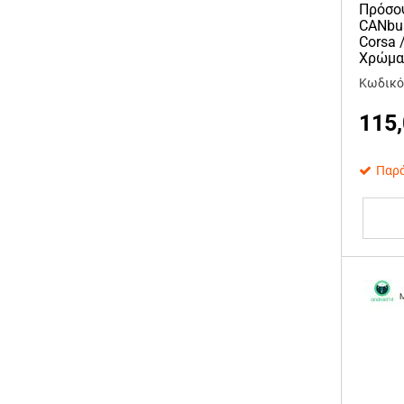
Πρόσο
CANbus
Corsa 
Χρώμα
Κωδικό
115
Παρά