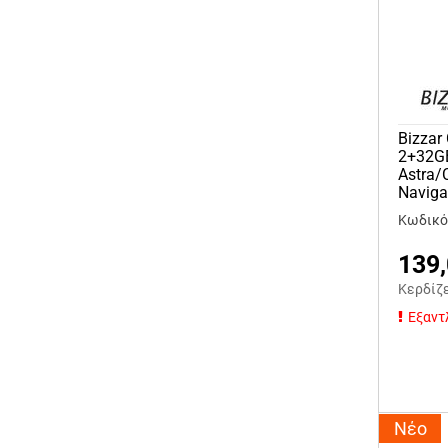
Bizzar
2+32G
Astra/
Naviga
Κωδικό
139
Κερδίζ
Εξαντ
Νέο