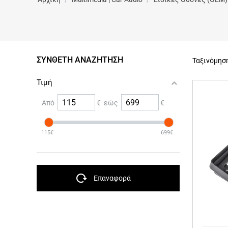
ΣΎΝΘΕΤΗ ΑΝΑΖΉΤΗΣΗ
Ταξινόμησ
Τιμή
Από
€ εώς
€
115€
699€
Επαναφορά