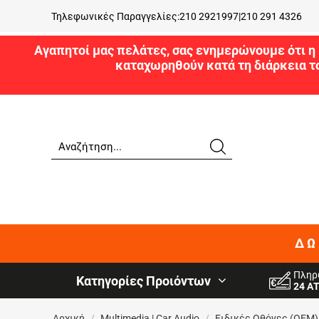
Τηλεφωνικές Παραγγελίες:
210 2921997
|
210 291 4326
Αγαπητοί μας πελάτες, σας ενημερώνουμε ότι η 
καταχωρηθούν κατά τη διάρκεια τ
ΔΩ
Πληρ
Κατηγορίες Προιόντων
24 Α
Αρχική
/
Multimedia | Car Audio
/
Ειδικές Oθόνες (OEM)