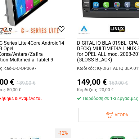
 C Series Lite 4Core Android14
DIGITAL IQ BLA 019BL_CPA 
B Opel
DECK) MULTIMEDIA LINUX
Corsa/Antara/Zafira
for OPEL ALL mod. 2003-20
tion Multimedia Tablet 9
(GLOSS BLACK)
ς: cad-U-C-OP0697
Κωδικός: IQ-DIGITAL IQ BLA 0
,00
€
149,00
€
189,00
€
169,00
€
εις:
50,00
€
Κερδίζεις:
20,00
€
λήθηκε & Αναμένεται
Παράδοση σε 1-3 εργάσιμες
ΑΓΟΡΑ
-12%