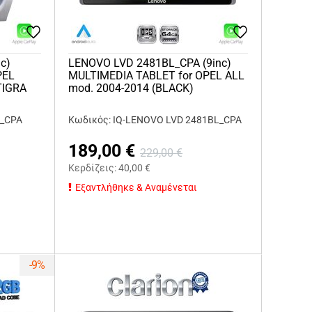
c)
LENOVO LVD 2481BL_CPA (9inc)
PEL
MULTIMEDIA TABLET for OPEL ALL
TIGRA
mod. 2004-2014 (BLACK)
0_CPA
Κωδικός: IQ-LENOVO LVD 2481BL_CPA
189,00
€
229,00
€
Κερδίζεις:
40,00
€
Εξαντλήθηκε & Αναμένεται
-9%