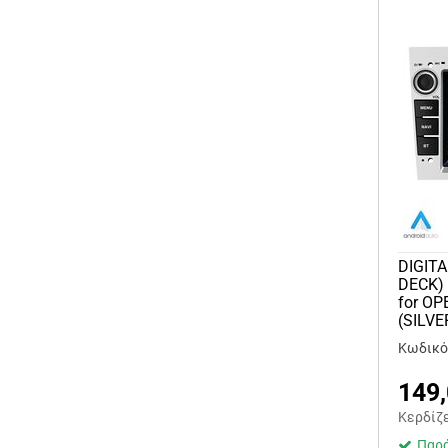
DIGITA
DECK)
for OP
(SILVE
Κωδικός
149
Κερδίζ
Παρά