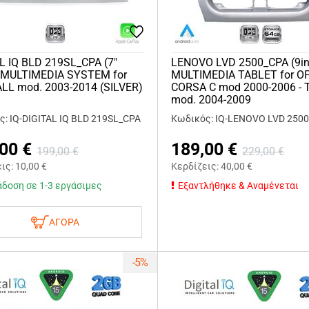
L IQ BLD 219SL_CPA (7"
LENOVO LVD 2500_CPA (9in
 MULTIMEDIA SYSTEM for
MULTIMEDIA TABLET for O
LL mod. 2003-2014 (SILVER)
CORSA C mod 2000-2006 - 
mod. 2004-2009
: IQ-DIGITAL IQ BLD 219SL_CPA
Κωδικός: IQ-LENOVO LVD 250
,00
€
189,00
€
199,00
€
229,00
€
εις:
10,00
€
Κερδίζεις:
40,00
€
δοση σε 1-3 εργάσιμες
Εξαντλήθηκε & Αναμένεται
ΑΓΟΡΑ
-5%