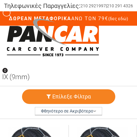
Τηλεφωνικές Παραγγελίες:
210 2921997
|
210 291 4326
ΔΩΡΕΑΝ ΜΕΤΑΦΟΡΙΚΑ
ΆΝΩ ΤΩΝ 79€
(δες εδώ)
0
0
IX (9mm)
Επίλεξε Φίλτρα
Φθηνότερο σε Ακριβότερο