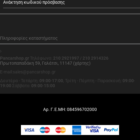
Ανάκτηση κωδικού πρόσβασης
Πληροφορίες καταστήματος
Pancarshop.gr
Τηλέφωνο:
210 2921997 / 210 2914326
Πρωτοπαπαδάκη 59, Γαλάτσι, 11147 (χάρτης)
E-mail:sales@pancarshop.gr
Δευτέρα - Τετάρτη:
09:00
-
17:00
,
Τρίτη - Πέμπτη - Παρασκευή:
09:00
-
19:00
Σάββατο:
09:00
-
15:00
Αρ. Γ.Ε.ΜΗ: 084596702000