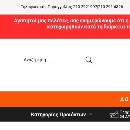
Τηλεφωνικές Παραγγελίες:
210 2921997
|
210 291 4326
Αγαπητοί μας πελάτες, σας ενημερώνουμε ότι η 
καταχωρηθούν κατά τη διάρκεια τ
ΔΩ
Πληρ
Κατηγορίες Προιόντων
24 Α